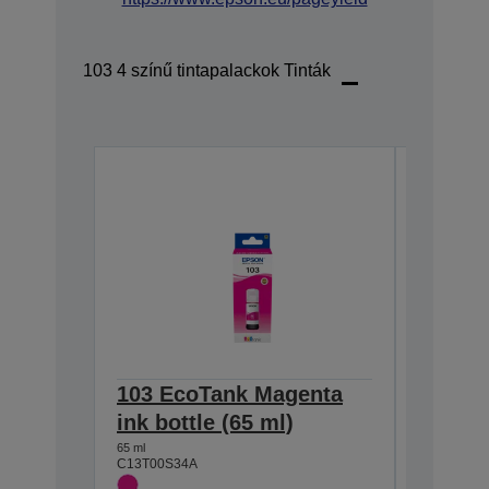
103 4 színű tintapalackok Tinták
103 EcoTank Magenta
103 Ec
ink bottle (65 ml)
bottle 
65 ml
65 ml
C13T00S34A
C13T00S1