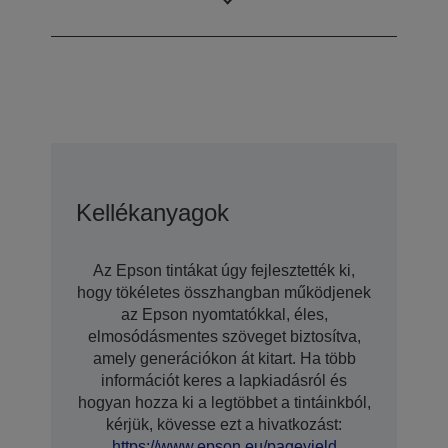
technológiával
Kellékanyagok
Az Epson tintákat úgy fejlesztették ki,
hogy tökéletes összhangban működjenek
az Epson nyomtatókkal, éles,
elmosódásmentes szöveget biztosítva,
amely generációkon át kitart. Ha több
információt keres a lapkiadásról és
hogyan hozza ki a legtöbbet a tintáinkból,
kérjük, kövesse ezt a hivatkozást:
https://www.epson.eu/pageyield