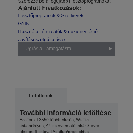
Szerezze be a legújabb illesztőprogramokat
Ajánlott hivatkozások:
Illesztőprogramok & Szoftverek
GYIK
Használati útmutatók & dokumentáció
Javítási szolgáltatások
Ugrás a Támogatásra
Letöltések
További információ letöltése
EcoTank L3550 többfunkciós, Wi-Fi-s,
tintatartályos, A4-es nyomtató, akár 3 évre
elegendő tintával Adatlap/prospektus