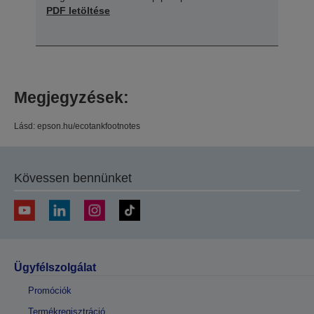
PDF letöltése
Megjegyzések:
Lásd: epson.hu/ecotankfootnotes
Kövessen bennünket
Ügyfélszolgálat
Promóciók
Termékregisztráció