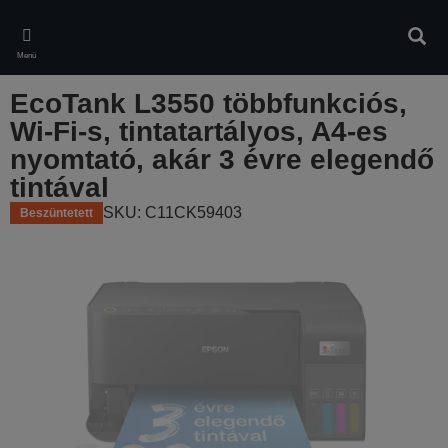
Skip
to
Kere
main
Menü
content
EcoTank L3550 többfunkciós,
Wi-Fi-s, tintatartályos, A4-es
nyomtató, akár 3 évre elegendő
tintával
SKU: C11CK59403
Beszüntetett