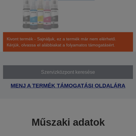
Kivont termék - Sajnáljuk, ez a termék már nem elérhető.
Kérjük, olvassa el alábbiakat a folyamatos támogatásért.
Szervizközpont keresése
MENJ A TERMÉK TÁMOGATÁSI OLDALÁRA
Műszaki adatok