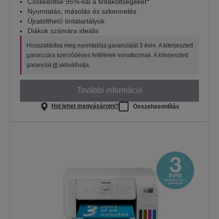
Csökkentse 95%-kal a tintaköltségeket*
Nyomtatás, másolás és szkennelés
Újratölthető tintatartályok
Diákok számára ideális
Hosszabbítsa meg nyomtatója garanciáját 3 évre. A kiterjesztett
garanciára szerződéses feltételek vonatkoznak. A kiterjesztett
garanciát
itt
aktiválhatja.
További információ
Hol lehet megvásárolni?
Összehasonlítás