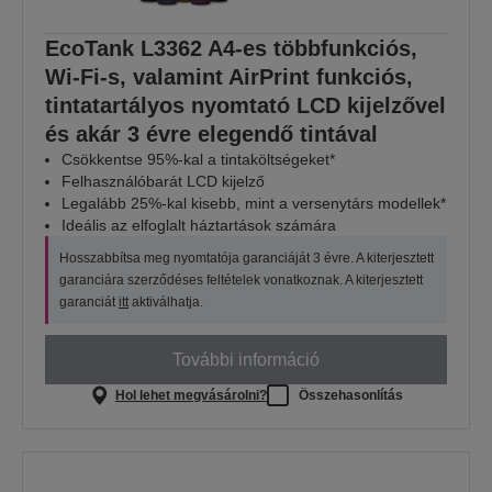
EcoTank L3362 A4-es többfunkciós,
Wi-Fi-s, valamint AirPrint funkciós,
tintatartályos nyomtató LCD kijelzővel
és akár 3 évre elegendő tintával
Csökkentse 95%-kal a tintaköltségeket*
Felhasználóbarát LCD kijelző
Legalább 25%-kal kisebb, mint a versenytárs modellek*
Ideális az elfoglalt háztartások számára
Hosszabbítsa meg nyomtatója garanciáját 3 évre. A kiterjesztett
garanciára szerződéses feltételek vonatkoznak. A kiterjesztett
garanciát
itt
aktiválhatja.
További információ
Hol lehet megvásárolni?
Összehasonlítás