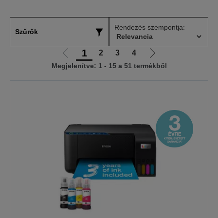
Rendezés szempontja:
Szűrők
1
2
3
4
Előző
Következő
Megjelenítve: 1 - 15 a 51 termékből
oldalra
oldalra