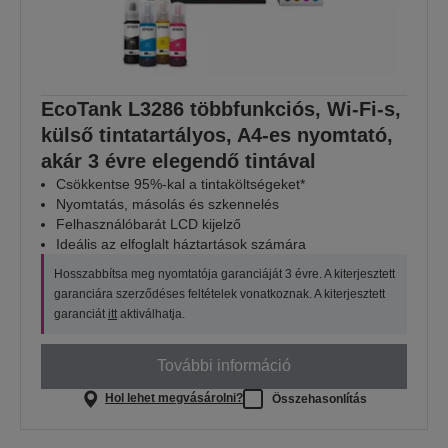
EcoTank L3286 többfunkciós, Wi-Fi-s,
külső tintatartályos, A4-es nyomtató,
akár 3 évre elegendő tintával
Csökkentse 95%-kal a tintaköltségeket*
Nyomtatás, másolás és szkennelés
Felhasználóbarát LCD kijelző
Ideális az elfoglalt háztartások számára
Hosszabbítsa meg nyomtatója garanciáját 3 évre. A kiterjesztett
garanciára szerződéses feltételek vonatkoznak. A kiterjesztett
garanciát
itt
aktiválhatja.
További információ
Hol lehet megvásárolni?
Összehasonlítás