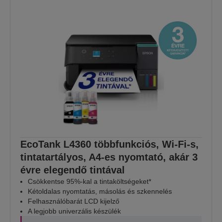
EcoTank L4360 többfunkciós, Wi-Fi-s,
tintatartályos, A4-es nyomtató, akár 3
évre elegendő tintával
Csökkentse 95%-kal a tintaköltségeket*
Kétoldalas nyomtatás, másolás és szkennelés
Felhasználóbarát LCD kijelző
A legjobb univerzális készülék