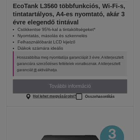
EcoTank L3560 többfunkciós, Wi-Fi-s,
tintatartályos, A4-es nyomtató, akár 3
évre elegendő tintával
Csökkentse 95%-kal a tintaköltségeket*
Nyomtatás, másolás és szkennelés
Felhasználóbarát LCD kijelző
Diákok számára ideális
Hosszabbítsa meg nyomtatója garanciáját 3 évre. A kiterjesztett
garanciára szerződéses feltételek vonatkoznak. A kiterjesztett
garanciát
itt
aktiválhatja.
További információ
Hol lehet megvásárolni?
Összehasonlítás