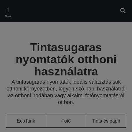
Skip
to
Kere
main
Menü
content
Tintasugaras
nyomtatók otthoni
használatra
A tintasugaras nyomtatók ideális választás sok
otthoni környezetben, legyen szó napi használatról
az otthoni irodában vagy alkalmi fotónyomtatásról
otthon.
EcoTank
Fotó
Tinta és papír