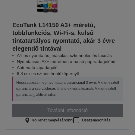
EcoTank L14150 A3+ méretű,
többfunkciós, Wi-Fi-s, külső
tintatartályos nyomtató, akár 3 évre
elegendő tintával
A4-es nyomtatás, másolás, szkennelés és faxolás
Nyomtasson A3+ méretben a hátsó papíradagolóból
Automata lapadagoló
6,8 cm-es színes érintőképernyő
Hosszabbítsa meg nyomtatója garanciáját 3 évre. A kiterjesztett
garanciára szerződéses feltételek vonatkoznak. A kiterjesztett
garanciát
itt
aktiválhatja.
További információ
Hol lehet megvásárolni?
Összehasonlítás