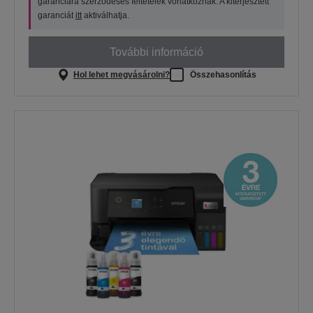
garanciára szerződéses feltételek vonatkoznak. A kiterjesztett
garanciát
itt
aktiválhatja.
További információ
Hol lehet megvásárolni?
Összehasonlítás