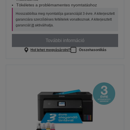
Tökéletes a problémamentes nyomtatáshoz
Hosszabbítsa meg nyomtatója garanciáját 3 évre. A kiterjesztett
garanciára szerződéses feltételek vonatkoznak. A kiterjesztett
garanciát
itt
aktiválhatja.
További információ
Hol lehet megvásárolni?
Összehasonlítás