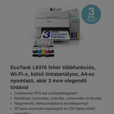
EcoTank L6376 fehér többfunkciós,
Wi-Fi-s, külső tintatartályos, A4-es
nyomtató, akár 3 évre elegendő
tintával
Csökkentse 95%-kal a tintaköltségeket*
Kétoldalas nyomtatás, másolás, szkennelés és faxolás
Nagyméretű, felhasználóbarát érintőképernyő
30 lapos automata lapadagoló és 250 lapos elülső
papírtálca