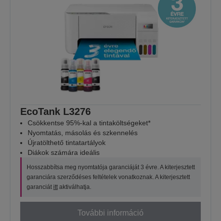
EcoTank L3276
Csökkentse 95%-kal a tintaköltségeket*
Nyomtatás, másolás és szkennelés
Újratölthető tintatartályok
Diákok számára ideális
Hosszabbítsa meg nyomtatója garanciáját 3 évre. A kiterjesztett
garanciára szerződéses feltételek vonatkoznak. A kiterjesztett
garanciát
itt
aktiválhatja.
További információ