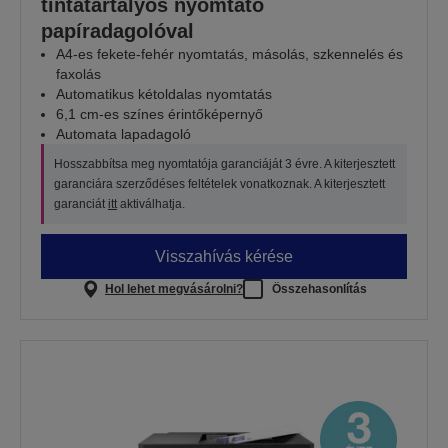
tintatartályos nyomtató
papíradagolóval
A4-es fekete-fehér nyomtatás, másolás, szkennelés és
faxolás
Automatikus kétoldalas nyomtatás
6,1 cm-es színes érintőképernyő
Automata lapadagoló
Hosszabbítsa meg nyomtatója garanciáját 3 évre. A kiterjesztett
garanciára szerződéses feltételek vonatkoznak. A kiterjesztett
garanciát
itt
aktiválhatja.
Visszahívás kérése
Hol lehet megvásárolni?
Összehasonlítás