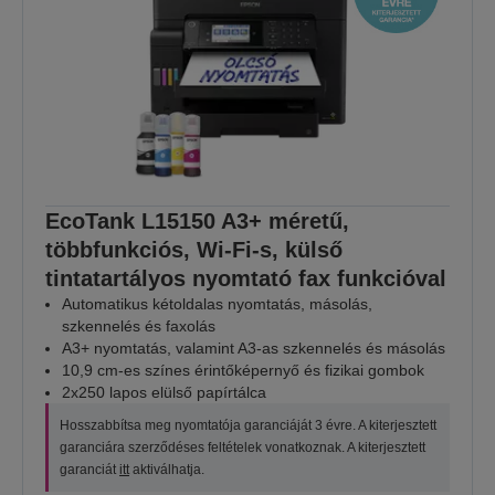
EcoTank L15150 A3+ méretű,
többfunkciós, Wi-Fi-s, külső
tintatartályos nyomtató fax funkcióval
Automatikus kétoldalas nyomtatás, másolás,
szkennelés és faxolás
A3+ nyomtatás, valamint A3-as szkennelés és másolás
10,9 cm-es színes érintőképernyő és fizikai gombok
2x250 lapos elülső papírtálca
Hosszabbítsa meg nyomtatója garanciáját 3 évre. A kiterjesztett
garanciára szerződéses feltételek vonatkoznak. A kiterjesztett
garanciát
itt
aktiválhatja.