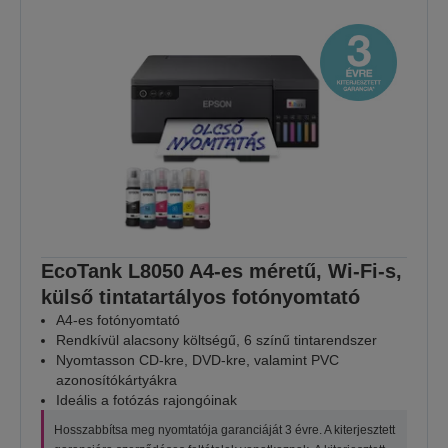
EcoTank L8050 A4-es méretű, Wi-Fi-s,
külső tintatartályos fotónyomtató
A4-es fotónyomtató
Rendkívül alacsony költségű, 6 színű tintarendszer
Nyomtasson CD-kre, DVD-kre, valamint PVC
azonosítókártyákra
Ideális a fotózás rajongóinak
Hosszabbítsa meg nyomtatója garanciáját 3 évre. A kiterjesztett