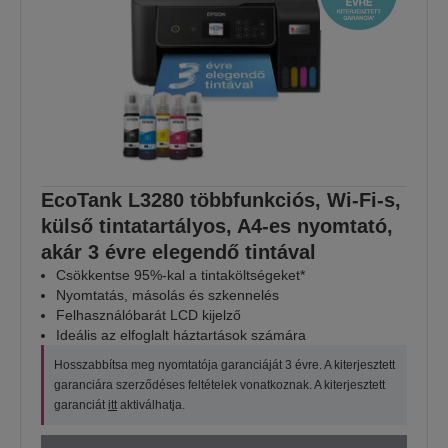
EcoTank L3280 többfunkciós, Wi-Fi-s,
külső tintatartályos, A4-es nyomtató,
akár 3 évre elegendő tintával
Csökkentse 95%-kal a tintaköltségeket*
Nyomtatás, másolás és szkennelés
Felhasználóbarát LCD kijelző
Ideális az elfoglalt háztartások számára
Hosszabbítsa meg nyomtatója garanciáját 3 évre. A kiterjesztett
garanciára szerződéses feltételek vonatkoznak. A kiterjesztett
garanciát
itt
aktiválhatja.