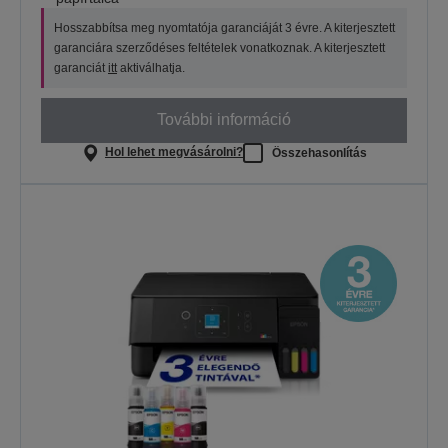
Hosszabbítsa meg nyomtatója garanciáját 3 évre. A kiterjesztett
garanciára szerződéses feltételek vonatkoznak. A kiterjesztett
garanciát
itt
aktiválhatja.
További információ
Hol lehet megvásárolni?
Összehasonlítás