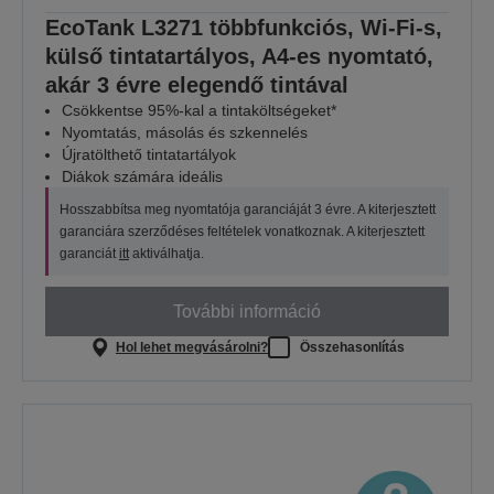
EcoTank L3271 többfunkciós, Wi-Fi-s,
külső tintatartályos, A4-es nyomtató,
akár 3 évre elegendő tintával
Csökkentse 95%-kal a tintaköltségeket*
Nyomtatás, másolás és szkennelés
Újratölthető tintatartályok
Diákok számára ideális
Hosszabbítsa meg nyomtatója garanciáját 3 évre. A kiterjesztett
garanciára szerződéses feltételek vonatkoznak. A kiterjesztett
garanciát
itt
aktiválhatja.
További információ
Hol lehet megvásárolni?
Összehasonlítás