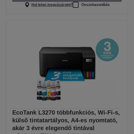
Hol lehet megvásárolni?
Összehasonlítás
EcoTank L3270 többfunkciós, Wi-Fi-s,
külső tintatartályos, A4-es nyomtató,
akár 3 évre elegendő tintával