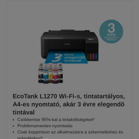
EcoTank L1270 Wi-Fi-s, tintatartályos,
A4-es nyomtató, akár 3 évre elegendő
tintával
Csökkentse 95%-kal a tintaköltségeket*
Problémamentes nyomtatás
Csak koppintson az alkalmazásra a szkenneléshez és
másoláshoz*