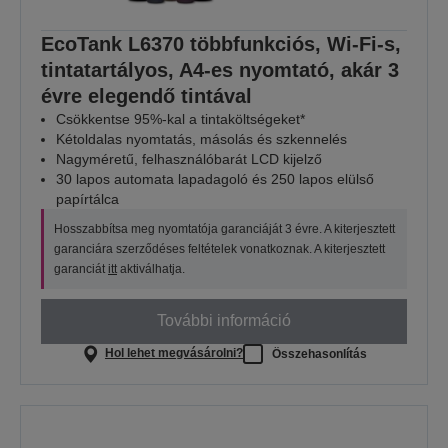
EcoTank L6370 többfunkciós, Wi-Fi-s,
tintatartályos, A4-es nyomtató, akár 3
évre elegendő tintával
Csökkentse 95%-kal a tintaköltségeket*
Kétoldalas nyomtatás, másolás és szkennelés
Nagyméretű, felhasználóbarát LCD kijelző
30 lapos automata lapadagoló és 250 lapos elülső
papírtálca
Hosszabbítsa meg nyomtatója garanciáját 3 évre. A kiterjesztett
garanciára szerződéses feltételek vonatkoznak. A kiterjesztett
garanciát
itt
aktiválhatja.
További információ
Hol lehet megvásárolni?
Összehasonlítás