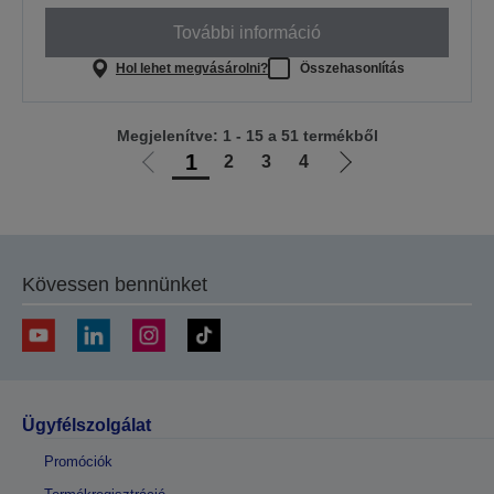
További információ
Hol lehet megvásárolni?
Összehasonlítás
Megjelenítve: 1 - 15 a 51 termékből
1
2
3
4
Előző
Következő
oldalra
oldalra
Kövessen bennünket
Ügyfélszolgálat
Promóciók