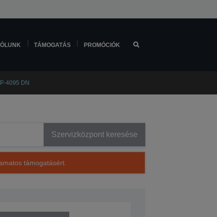
ÓLUNK
TÁMOGATÁS
PROMÓCIÓK
WP-4095 DN
Szervizközpont keresése
lyamatos támogatásért.