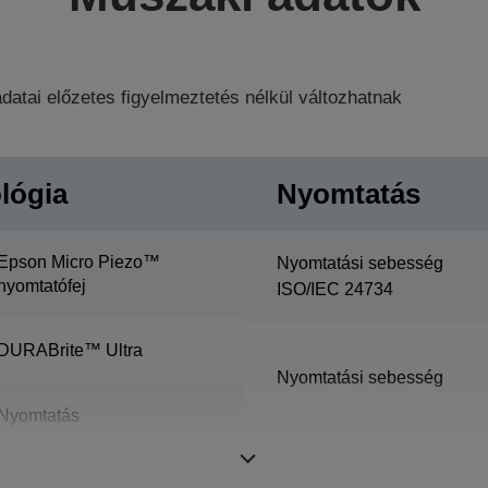
datai előzetes figyelmeztetés nélkül változhatnak
lógia
Nyomtatás
Epson Micro Piezo™
Nyomtatási sebesség
nyomtatófej
ISO/IEC 24734
DURABrite™ Ultra
Nyomtatási sebesség
Nyomtatás
Nyomtatási felbontás