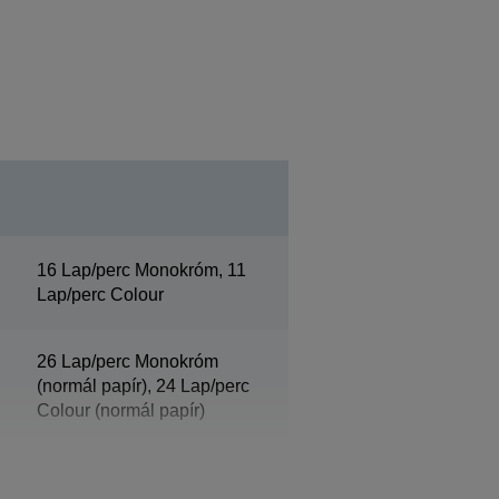
16 Lap/perc Monokróm, 11
Lap/perc Colour
26 Lap/perc Monokróm
(normál papír), 24 Lap/perc
Colour (normál papír)
4.800 x 1.200 dpi