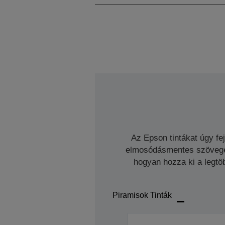
Az Epson tintákat úgy fe
elmosódásmentes szöveget 
hogyan hozza ki a legtöb
Piramisok Tinták