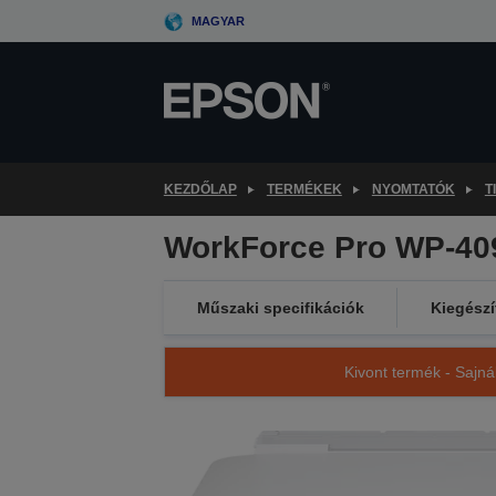
Skip
MAGYAR
to
main
content
KEZDŐLAP
TERMÉKEK
NYOMTATÓK
T
WorkForce Pro WP-40
Műszaki specifikációk
Kiegészí
Kivont termék - Sajná