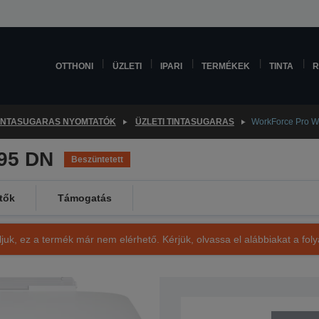
OTTHONI
ÜZLETI
IPARI
TERMÉKEK
TINTA
R
INTASUGARAS NYOMTATÓK
ÜZLETI TINTASUGARAS
WorkForce Pro 
95 DN
Beszüntetett
tők
Támogatás
ljuk, ez a termék már nem elérhető. Kérjük, olvassa el alábbiakat a fo
SKU: C11CB29301