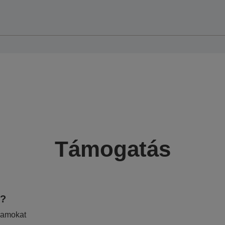
Támogatás
e?
ramokat