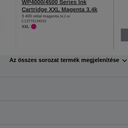
WP4000/4500 Series Ink
Cartridge XXL Magenta 3.4k
3 400 oldal magenta
34,2 ml
C13T70134010
XXL
Az összes sorozat termék megjelenítése