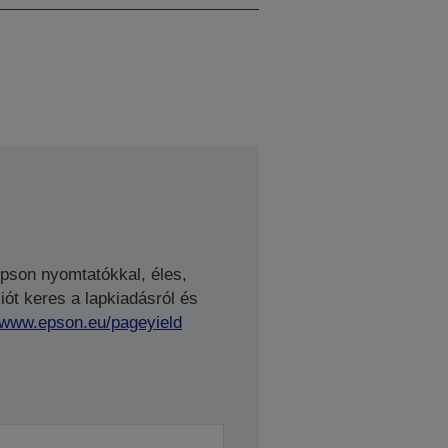
Epson nyomtatókkal, éles,
ót keres a lapkiadásról és
//www.epson.eu/pageyield