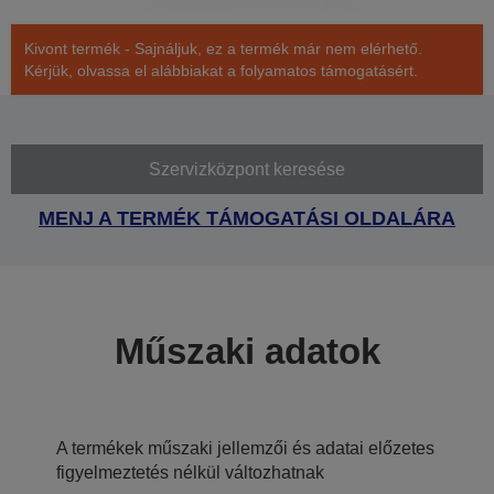
Kivont termék - Sajnáljuk, ez a termék már nem elérhető.
Kérjük, olvassa el alábbiakat a folyamatos támogatásért.
Szervizközpont keresése
MENJ A TERMÉK TÁMOGATÁSI OLDALÁRA
Műszaki adatok
A termékek műszaki jellemzői és adatai előzetes
figyelmeztetés nélkül változhatnak