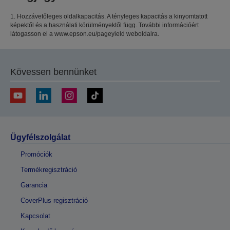
1. Hozzávetőleges oldalkapacitás. A tényleges kapacitás a kinyomtatott
képektől és a használati körülményektől függ. További információért
látogasson el a www.epson.eu/pageyield weboldalra.
Kövessen bennünket
Ügyfélszolgálat
Promóciók
Termékregisztráció
Garancia
CoverPlus regisztráció
Kapcsolat