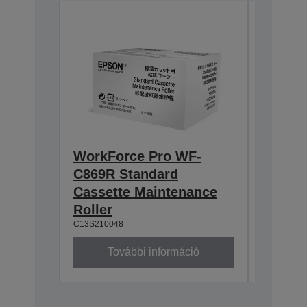
WorkForce Pro WF-
WorkF
C869R Standard
C869R 
Cassette Maintenance
Casset
Roller
Roller
C13S210048
C13S2100
További információ
To