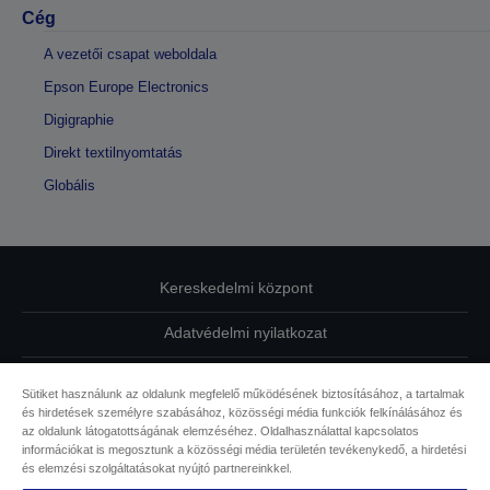
Cég
A vezetői csapat weboldala
Epson Europe Electronics
Digigraphie
Direkt textilnyomtatás
Globális
Kereskedelmi központ
Adatvédelmi nyilatkozat
EU Data Act Compliance
Sütiket használunk az oldalunk megfelelő működésének biztosításához, a tartalmak
és hirdetések személyre szabásához, közösségi média funkciók felkínálásához és
Kapcsolatfelvétel
az oldalunk látogatottságának elemzéséhez. Oldalhasználattal kapcsolatos
információkat is megosztunk a közösségi média területén tevékenykedő, a hirdetési
Sütikkel kapcsolatos információk
és elemzési szolgáltatásokat nyújtó partnereinkkel.