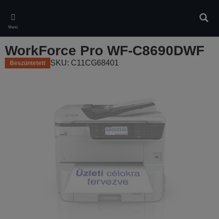
Skip
to
Kere
main
Menü
content
WorkForce Pro WF-C8690DWF
SKU: C11CG68401
Beszüntetett