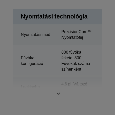
Nyomtatási technológia
PrecisionCore™
Nyomtatási mód
Nyomtatófej
800 fúvóka
Fúvóka
fekete, 800
konfiguráció
Fúvókák száma
színenként
4,6 pl, Változó
Legkisebb
cseppméret
cseppméret
technológiával