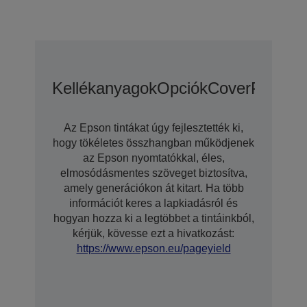
Kellékanyagok
Opciók
CoverPlus Kit
Az Epson tintákat úgy fejlesztették ki,
hogy tökéletes összhangban működjenek
az Epson nyomtatókkal, éles,
elmosódásmentes szöveget biztosítva,
amely generációkon át kitart. Ha több
információt keres a lapkiadásról és
hogyan hozza ki a legtöbbet a tintáinkból,
kérjük, kövesse ezt a hivatkozást:
https://www.epson.eu/pageyield