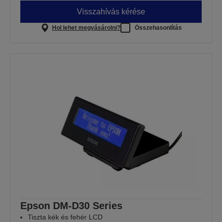
Visszahívás kérése
Hol lehet megvásárolni?
Összehasonlítás
Epson DM-D30 Series
Tiszta kék és fehér LCD