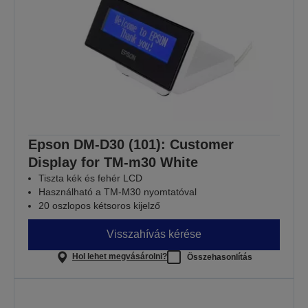
Epson DM-D30 (101): Customer
Display for TM-m30 White
Tiszta kék és fehér LCD
Használható a TM-M30 nyomtatóval
20 oszlopos kétsoros kijelző
Visszahívás kérése
Hol lehet megvásárolni?
Összehasonlítás