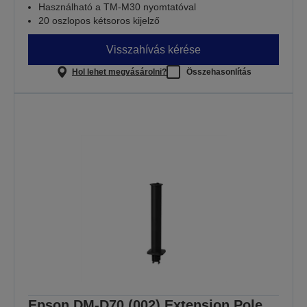
Használható a TM-M30 nyomtatóval
20 oszlopos kétsoros kijelző
Visszahívás kérése
Hol lehet megvásárolni?
Összehasonlítás
Epson DM-D70 (002) Extension Pole