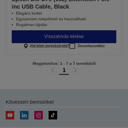
inc USB Cable, Black
Elegáns kivitel
Egyszerűen telepíthető és használható
Rugalmas tájolás
Visszahívás kérése
Hol lehet megvásárolni?
Összehasonlítás
Megjelenítve: 1 - 7 a 7 termékből
1
Előző
Következő
oldalra
oldalra
Kövessen bennünket