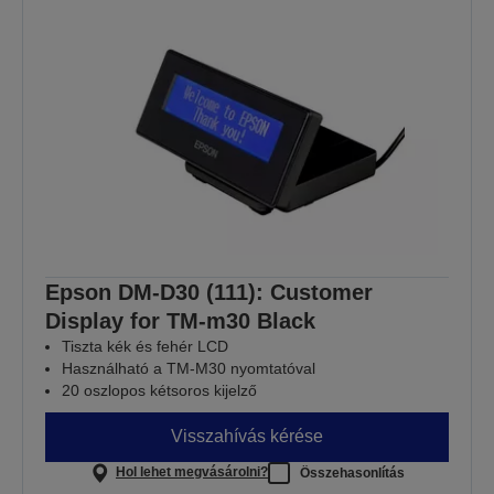
Epson DM-D30 (111): Customer
Display for TM-m30 Black
Tiszta kék és fehér LCD
Használható a TM-M30 nyomtatóval
20 oszlopos kétsoros kijelző
Visszahívás kérése
Hol lehet megvásárolni?
Összehasonlítás