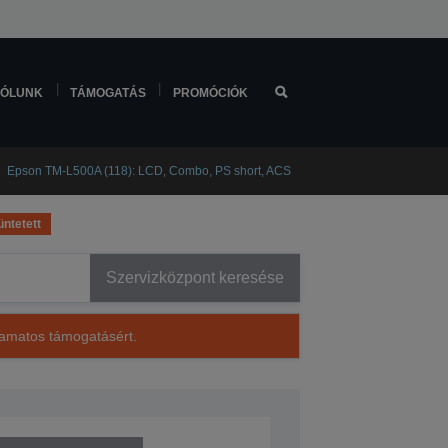
ÓLUNK
TÁMOGATÁS
PROMÓCIÓK
Epson TM-L500A (118): LCD, Combo, PS short, ACS
ntetett
Szervizközpont keresése
lyamatos támogatásért.