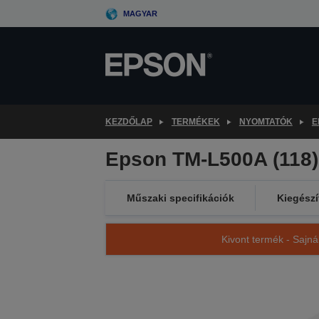
Skip
MAGYAR
to
main
content
KEZDŐLAP
TERMÉKEK
NYOMTATÓK
E
Epson TM-L500A (118)
Műszaki specifikációk
Kiegészí
Kivont termék - Sajná