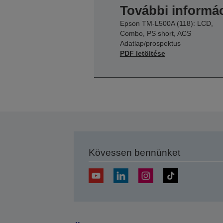
További informác
Epson TM-L500A (118): LCD,
Combo, PS short, ACS
Adatlap/prospektus
PDF letöltése
Kövessen bennünket