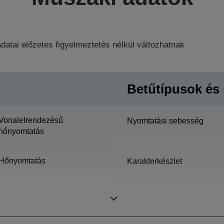
datai előzetes figyelmeztetés nélkül változhatnak
Betűtípusok és 
Vonalelrendezésű
Nyomtatási sebesség
hőnyomtatás
Hőnyomtatás
Karakterkészlet
Felbontás