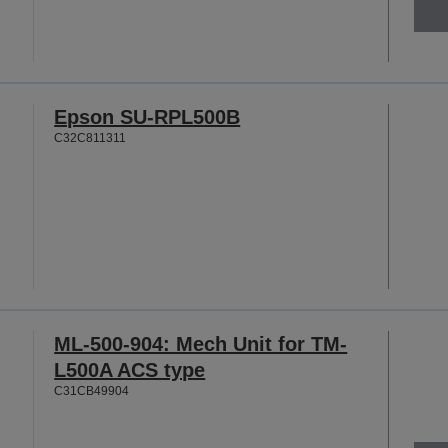
Epson SU-RPL500B
C32C811311
ML-500-904: Mech Unit for TM-
L500A ACS type
C31CB49904