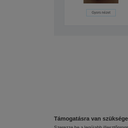
Gyors nézet
Támogatásra van szükség
Szerezze be a legújabb illesztőprog