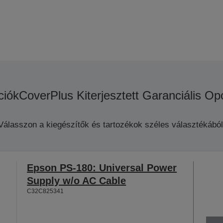
ciók
CoverPlus Kiterjesztett Garanciális Op
Válasszon a kiegészítők és tartozékok széles választékából
Epson PS-180: Universal Power
Supply w/o AC Cable
C32C825341