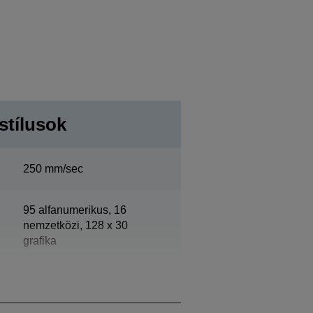
stílusok
250 mm/sec
95 alfanumerikus, 16
nemzetközi, 128 x 30
grafika
203 dpi x 203 dpi