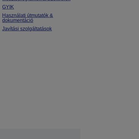
GYIK
Használati útmutatók &
dokumentáció
Javítási szolgáltatások