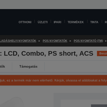
OTTHONI
ÜZLETI
IPARI
TERMÉKEK
TINTA
R
LADÁSHELYI NYOMTATÓK
POS NYOMTATÓK
POS NYOMTATÓ (TM)
: LCD, Combo, PS short, ACS
Beszü
tők
Támogatás
ljuk, ez a termék már nem elérhető. Kérjük, olvassa el alábbiakat a fo
SKU: C31CB49118