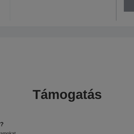
Támogatás
e?
ramokat