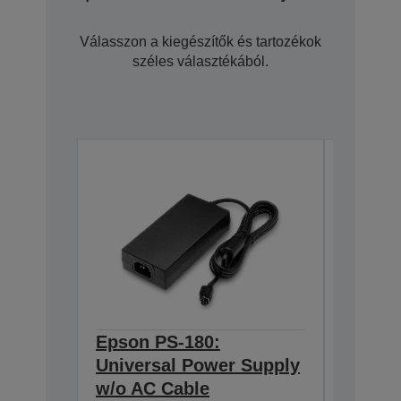
Válasszon a kiegészítők és tartozékok
széles választékából.
Epson PS-180:
Epson
C32C81131
Universal Power Supply
w/o AC Cable