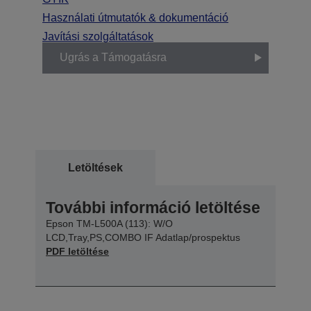
Használati útmutatók & dokumentáció
Javítási szolgáltatások
Ugrás a Támogatásra
Letöltések
További információ letöltése
Epson TM-L500A (113): W/O
LCD,Tray,PS,COMBO IF Adatlap/prospektus
PDF letöltése