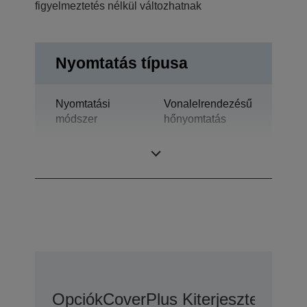
figyelmeztetés nélkül változhatnak
Nyomtatás típusa
Nyomtatási
Vonalelrendezésű
módszer
hőnyomtatás
Technológia
Hőnyomtatás
Opciók
CoverPlus Kiterjesztett Gara