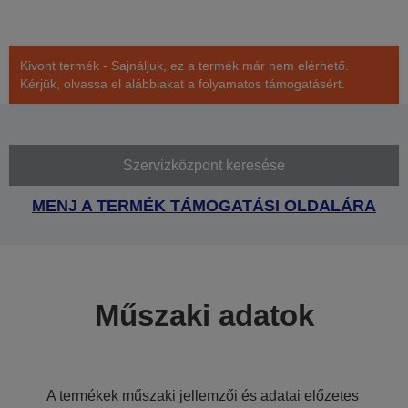
Kivont termék - Sajnáljuk, ez a termék már nem elérhető.
Kérjük, olvassa el alábbiakat a folyamatos támogatásért.
Szervizközpont keresése
MENJ A TERMÉK TÁMOGATÁSI OLDALÁRA
Műszaki adatok
A termékek műszaki jellemzői és adatai előzetes