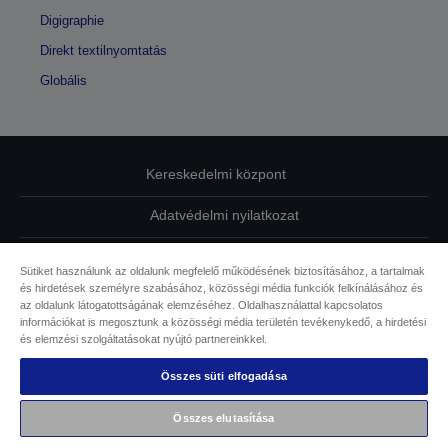
Digigraphie
Direkt textilnyomtatás
Globális
Kereskedelmi központ
Adatvédelmi nyilatkozat
EU Data Act Compliance
Sütiket használunk az oldalunk megfelelő működésének biztosításához, a tartalmak
és hirdetések személyre szabásához, közösségi média funkciók felkínálásához és
Kapcsolatfelvétel
az oldalunk látogatottságának elemzéséhez. Oldalhasználattal kapcsolatos
információkat is megosztunk a közösségi média területén tevékenykedő, a hirdetési
Sütikkel kapcsolatos információk
és elemzési szolgáltatásokat nyújtó partnereinkkel.
Összes süti elfogadása
Az Epson elkötelezettsége az akadálymentesség mellett
Összes elutasítása
Copyright © 2026 Seiko Epson