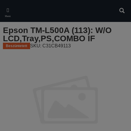
Skip
to
Kere
main
Menü
content
Epson TM-L500A (113): W/O
LCD,Tray,PS,COMBO IF
SKU: C31CB49113
Beszüntetett