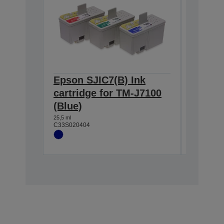
Epson SJIC7(B) Ink
Epson 
cartridge for TM-J7100
cartri
(Blue)
(Black
25,5 ml
37,5 ml
C33S020404
C33S0204