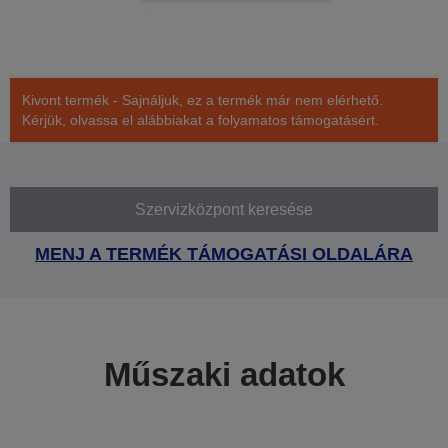
Kivont termék - Sajnáljuk, ez a termék már nem elérhető.
Kérjük, olvassa el alábbiakat a folyamatos támogatásért.
Szervizközpont keresése
MENJ A TERMÉK TÁMOGATÁSI OLDALÁRA
Műszaki adatok