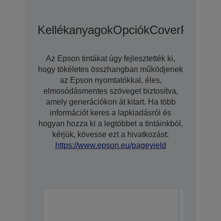
Kellékanyagok
Opciók
CoverPlus Kit
Az Epson tintákat úgy fejlesztették ki,
hogy tökéletes összhangban működjenek
az Epson nyomtatókkal, éles,
elmosódásmentes szöveget biztosítva,
amely generációkon át kitart. Ha több
információt keres a lapkiadásról és
hogyan hozza ki a legtöbbet a tintáinkból,
kérjük, kövesse ezt a hivatkozást:
https://www.epson.eu/pageyield