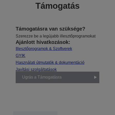
Támogatás
Támogatásra van szüksége?
Szerezze be a legújabb illesztőprogramokat
Ajánlott hivatkozások:
Illesztőprogramok & Szoftverek
GYIK
Használati útmutatók & dokumentáció
Javítási szolgáltatások
Ugrás a Támogatásra