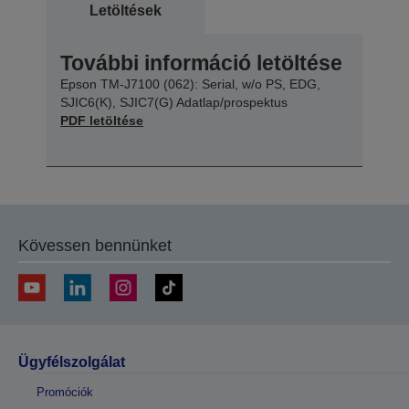
Letöltések
További információ letöltése
Epson TM-J7100 (062): Serial, w/o PS, EDG,
SJIC6(K), SJIC7(G) Adatlap/prospektus
PDF letöltése
Kövessen bennünket
Ügyfélszolgálat
Promóciók