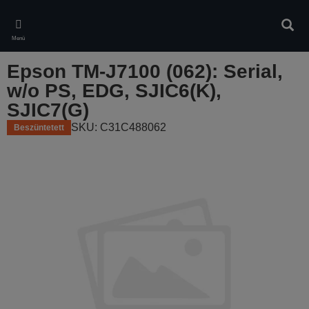
Skip
to
Kere
main
Menü
content
Epson TM-J7100 (062): Serial,
w/o PS, EDG, SJIC6(K),
SJIC7(G)
SKU: C31C488062
Beszüntetett