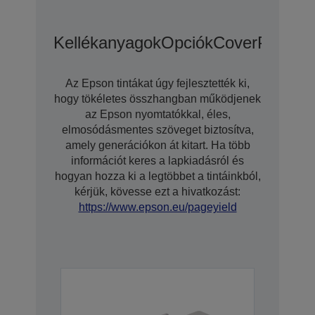
Kellékanyagok
Opciók
CoverPlus Kit
Az Epson tintákat úgy fejlesztették ki,
hogy tökéletes összhangban működjenek
az Epson nyomtatókkal, éles,
elmosódásmentes szöveget biztosítva,
amely generációkon át kitart. Ha több
információt keres a lapkiadásról és
hogyan hozza ki a legtöbbet a tintáinkból,
kérjük, kövesse ezt a hivatkozást:
https://www.epson.eu/pageyield