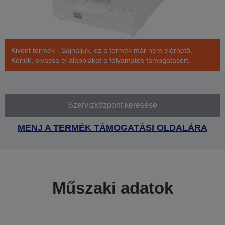
Kivont termék - Sajnáljuk, ez a termék már nem elérhető.
Kérjük, olvassa el alábbiakat a folyamatos támogatásért.
Szervizközpont keresése
MENJ A TERMÉK TÁMOGATÁSI OLDALÁRA
Műszaki adatok