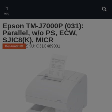
Skip
to
Kere
main
Menü
content
Epson TM-J7000P (031):
Parallel, w/o PS, ECW,
SJIC8(K), MICR
SKU: C31C489031
Beszüntetett