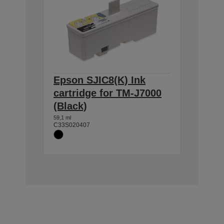
Epson SJIC8(K) Ink
cartridge for TM-J7000
(Black)
59,1 ml
C33S020407