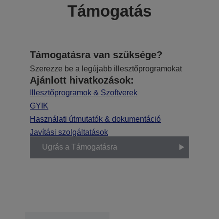
Támogatás
Támogatásra van szüksége?
Szerezze be a legújabb illesztőprogramokat
Ajánlott hivatkozások:
Illesztőprogramok & Szoftverek
GYIK
Használati útmutatók & dokumentáció
Javítási szolgáltatások
Ugrás a Támogatásra