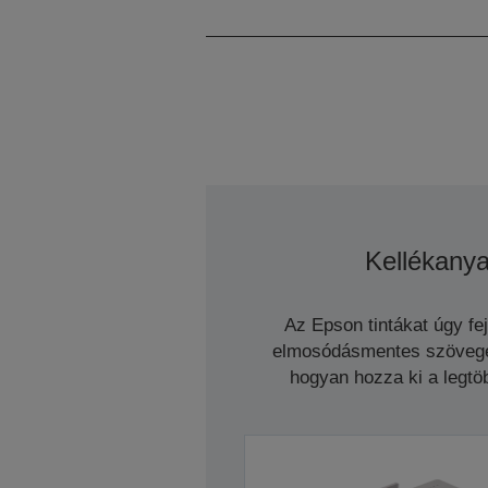
Kellékany
Az Epson tintákat úgy fe
elmosódásmentes szöveget 
hogyan hozza ki a legtöb