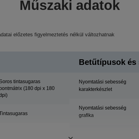
Műszaki adatok
datai előzetes figyelmeztetés nélkül változhatnak
Betűtípusok és 
Soros tintasugaras
Nyomtatási sebesség
pontmátrix (180 dpi x 180
karakterkészlet
dpi)
Nyomtatási sebesség
Tintasugaras
grafika
Hasábkapacitás nyugta