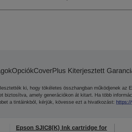
agok
Opciók
CoverPlus Kiterjesztett Garanci
jlesztették ki, hogy tökéletes összhangban működjenek az 
biztosítva, amely generációkon át kitart. Ha több informáci
bet a tintáinkból, kérjük, kövesse ezt a hivatkozást:
https:
Epson SJIC8(K) Ink cartridge for