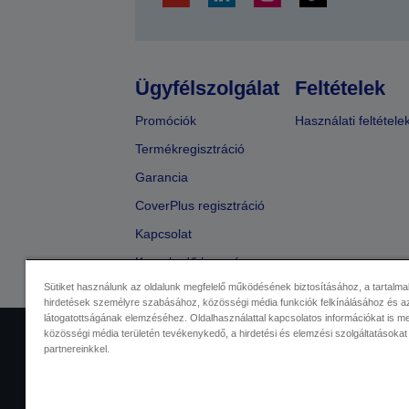
Ügyfélszolgálat
Feltételek
Promóciók
Használati feltétele
Termékregisztráció
Garancia
CoverPlus regisztráció
Kapcsolat
Kereskedő keresése
Sütiket használunk az oldalunk megfelelő működésének biztosításához, a tartalma
hirdetések személyre szabásához, közösségi média funkciók felkínálásához és az
látogatottságának elemzéséhez. Oldalhasználattal kapcsolatos információkat is 
közösségi média területén tevékenykedő, a hirdetési és elemzési szolgáltatásokat
Kereskedelmi központ
Adatvéde
partnereinkkel.