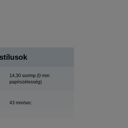
stílusok
14,30 sor/mp (0 mm
papírszélesség)
43 mm/sec
Papírszélesség76 mm, 40 /