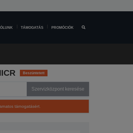
ÓLUNK
TÁMOGATÁS
PROMÓCIÓK
MICR
Beszüntetett
Szervizközpont keresése
lyamatos támogatásért.