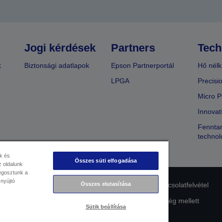
Jogi kérdések
Partners
Tech
k
Biztonsági adatlapok
Epson Partnerportál
Hő nélk
LPGA
Precisi
Micro P
Innovat
Fenntar
technol
k és
Összes süti elfogadása
 oldalunk
megosztunk a
 nyújtó
Összes elutasítása
lmi nyilatkozat
EU Data Act Compliance
Kapcsolatfelvétel
Az Epson elkötelezettsége az akadálymentesség mellett
Sütik beállítása
Copyright © 2026 Seiko Epson