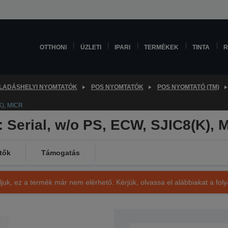
OTTHONI
ÜZLETI
IPARI
TERMÉKEK
TINTA
R
LADÁSHELYI NYOMTATÓK
POS NYOMTATÓK
POS NYOMTATÓ (TM)
K), MICR
 Serial, w/o PS, ECW, SJIC8(K), 
tők
Támogatás
ljuk, ez a termék már nem elérhető. Kérjük, olvassa el alábbiakat a fo
SKU: C31C487031