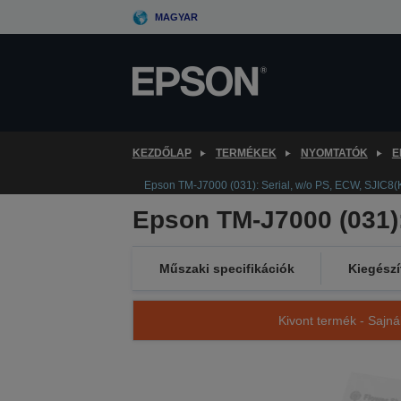
Skip
MAGYAR
to
main
content
KEZDŐLAP
TERMÉKEK
NYOMTATÓK
E
Epson TM-J7000 (031): Serial, w/o PS, ECW, SJIC8(
Epson TM-J7000 (031):
Műszaki specifikációk
Kiegészí
Kivont termék - Sajná