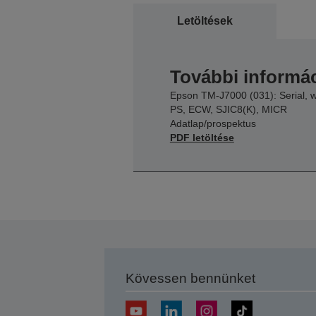
Letöltések
További informác
Epson TM-J7000 (031): Serial, 
PS, ECW, SJIC8(K), MICR
Adatlap/prospektus
PDF letöltése
Kövessen bennünket