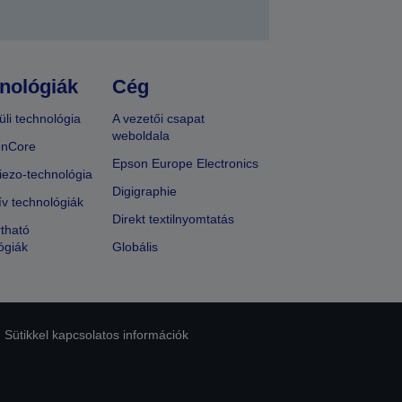
nológiák
Cég
üli technológia
A vezetői csapat
weboldala
onCore
Epson Europe Electronics
iezo-technológia
Digigraphie
ív technológiák
Direkt textilnyomtatás
tható
ógiák
Globális
Sütikkel kapcsolatos információk