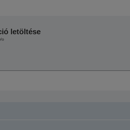
ió letöltése
w/o