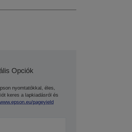
53
ális Opciók
Epson nyomtatókkal, éles,
ót keres a lapkiadásról és
//www.epson.eu/pageyield