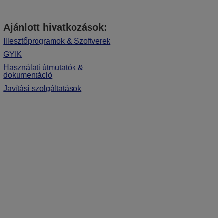
Ajánlott hivatkozások:
Illesztőprogramok & Szoftverek
GYIK
Használati útmutatók &
dokumentáció
Javítási szolgáltatások