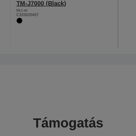
TM-J7000 (Black)
59,1 ml
C33S020407
Támogatás