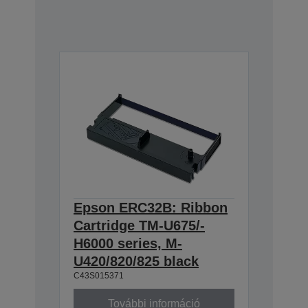
Epson ERC32B: Ribbon
Cartridge TM-U675/-
H6000 series, M-
U420/820/825 black
C43S015371
További információ