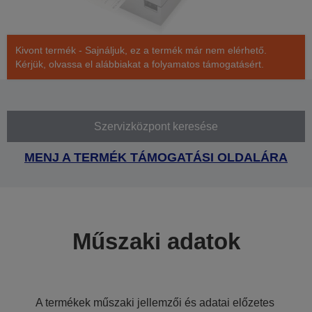
Kivont termék - Sajnáljuk, ez a termék már nem elérhető.
Kérjük, olvassa el alábbiakat a folyamatos támogatásért.
Szervizközpont keresése
MENJ A TERMÉK TÁMOGATÁSI OLDALÁRA
Műszaki adatok
A termékek műszaki jellemzői és adatai előzetes