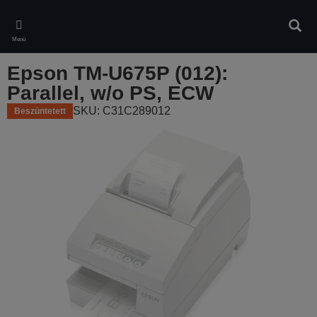
Skip
to
Kere
main
Menü
content
Epson TM-U675P (012):
Parallel, w/o PS, ECW
SKU: C31C289012
Beszüntetett