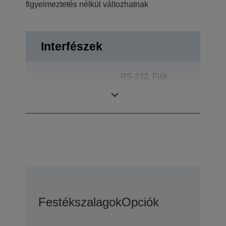
figyelmeztetés nélkül változhatnak
Interfészek
RS-232, Fiók-
Csatlakozók
kilökő, Kétirányú
párhuzamos
Festékszalagok
Opciók