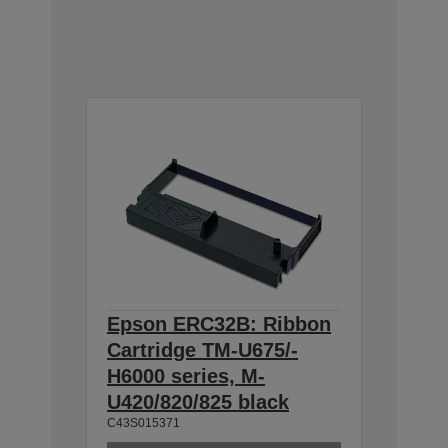
Epson ERC32B: Ribbon
Cartridge TM-U675/-
H6000 series, M-
U420/820/825 black
C43S015371