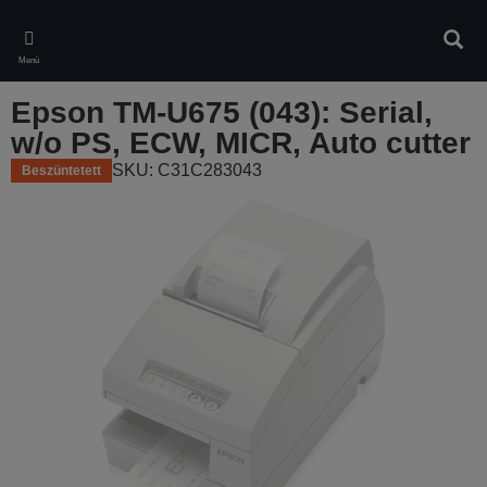
Skip
to
Kere
main
Menü
content
Epson TM-U675 (043): Serial,
w/o PS, ECW, MICR, Auto cutter
SKU: C31C283043
Beszüntetett