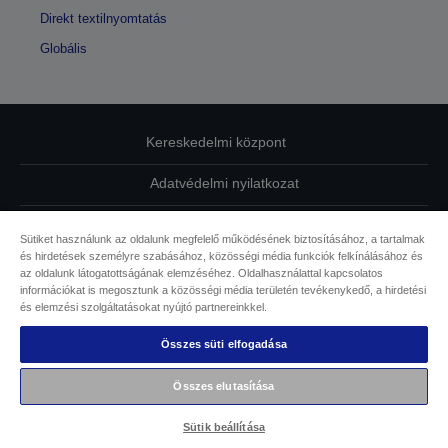
Direkt textilnyomtatás
Globális
Kereskedelmi központ
Adatvédelmi nyilatkozat
EU Data Act Compliance
Sütiket használunk az oldalunk megfelelő működésének biztosításához, a tartalmak
és hirdetések személyre szabásához, közösségi média funkciók felkínálásához és
Kapcsolatfelvétel
az oldalunk látogatottságának elemzéséhez. Oldalhasználattal kapcsolatos
információkat is megosztunk a közösségi média területén tevékenykedő, a hirdetési
Sütikkel kapcsolatos információk
és elemzési szolgáltatásokat nyújtó partnereinkkel.
Összes süti elfogadása
Az Epson elkötelezettsége az akadálymentesség mellett
Összes elutasítása
Copyright © 2026 Seiko Epson
Sütik beállítása