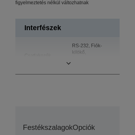
figyelmeztetés nélkül változhatnak
Interfészek
RS-232, Fiók-
kilökő,
Csatlakozók
Ügyféltájékoztató
kijelzők
Festékszalagok
Opciók