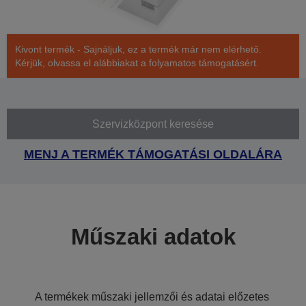
Kivont termék - Sajnáljuk, ez a termék már nem elérhető.
Kérjük, olvassa el alábbiakat a folyamatos támogatásért.
Szervizközpont keresése
MENJ A TERMÉK TÁMOGATÁSI OLDALÁRA
Műszaki adatok
A termékek műszaki jellemzői és adatai előzetes