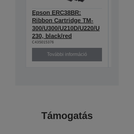
Epson ERC38BR:
Epson
Ribbon Cartridge TM-
Cartri
300/U300/U210D/U220/U
U200/U
230, black/red
300/U3
C43S015376
C43S0153
További információ
To
Támogatás