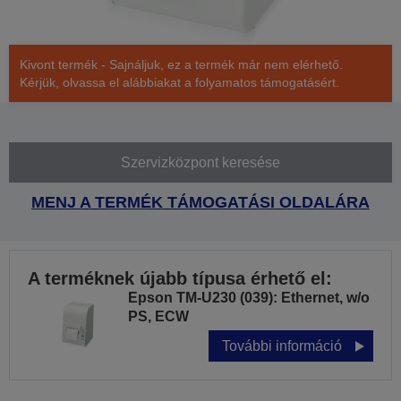
Kivont termék - Sajnáljuk, ez a termék már nem elérhető.
Kérjük, olvassa el alábbiakat a folyamatos támogatásért.
Szervizközpont keresése
MENJ A TERMÉK TÁMOGATÁSI OLDALÁRA
A terméknek újabb típusa érhető el:
Epson TM-U230 (039): Ethernet, w/o
PS, ECW
További információ