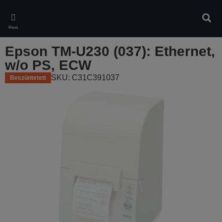
Skip
to
Kere
main
Menü
content
Epson TM-U230 (037): Ethernet,
w/o PS, ECW
SKU: C31C391037
Beszüntetett