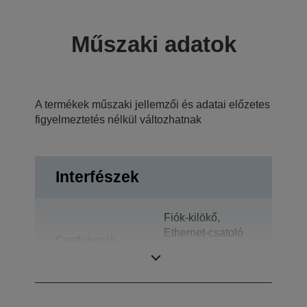
Műszaki adatok
A termékek műszaki jellemzői és adatai előzetes
figyelmeztetés nélkül változhatnak
Interfészek
Fiók-kilökő,
Ethernet-csatoló
Csatlakozók
(100 Base-TX /
10 Base-T)