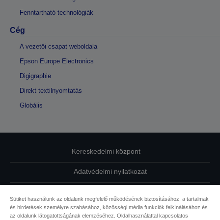
Fenntartható technológiák
Cég
A vezetői csapat weboldala
Epson Europe Electronics
Digigraphie
Direkt textilnyomtatás
Globális
Kereskedelmi központ
Adatvédelmi nyilatkozat
EU Data Act Compliance
Sütiket használunk az oldalunk megfelelő működésének biztosításához, a tartalmak
és hirdetések személyre szabásához, közösségi média funkciók felkínálásához és
Kapcsolatfelvétel
az oldalunk látogatottságának elemzéséhez. Oldalhasználattal kapcsolatos