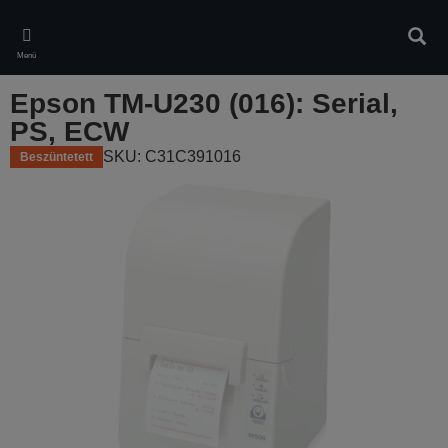
Skip
to
Kere
main
Menü
content
Epson TM-U230 (016): Serial,
PS, ECW
SKU: C31C391016
Beszüntetett