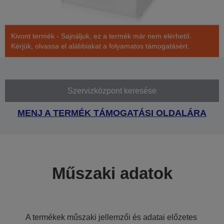
Kivont termék - Sajnáljuk, ez a termék már nem elérhető.
Kérjük, olvassa el alábbiakat a folyamatos támogatásért.
Szervizközpont keresése
MENJ A TERMÉK TÁMOGATÁSI OLDALÁRA
Műszaki adatok
A termékek műszaki jellemzői és adatai előzetes