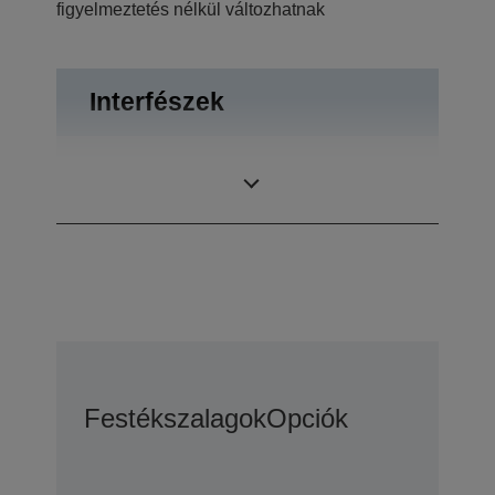
figyelmeztetés nélkül változhatnak
Interfészek
RS-232, Fiók-
Csatlakozók
kilökő
Festékszalagok
Opciók