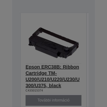
Epson ERC38B: Ribbon
Epson
Cartridge TM-
Ribbon
U200/U210/U220/U230/U
300/U3
300/U375, black
230, b
C43S015374
C43S0153
További információ
To