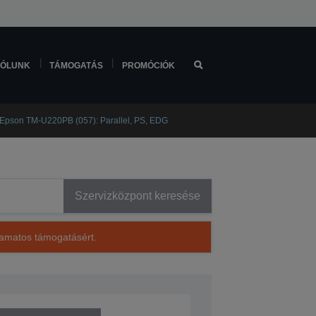
ÓLUNK
TÁMOGATÁS
PROMÓCIÓK
Epson TM-U220PB (057): Parallel, PS, EDG
Szervizközpont keresése
lyamatos támogatásért.