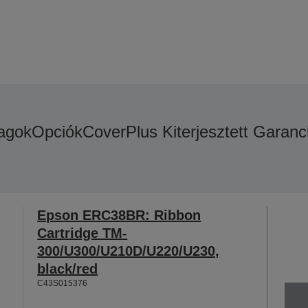
agok
Opciók
CoverPlus Kiterjesztett Garanc
Epson ERC38BR: Ribbon
Cartridge TM-
300/U300/U210D/U220/U230,
black/red
C43S015376