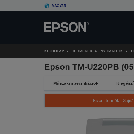
Skip
MAGYAR
to
main
content
KEZDŐLAP
TERMÉKEK
NYOMTATÓK
E
Epson TM-U220PB (057
Műszaki specifikációk
Kiegészí
Kivont termék - Sajná