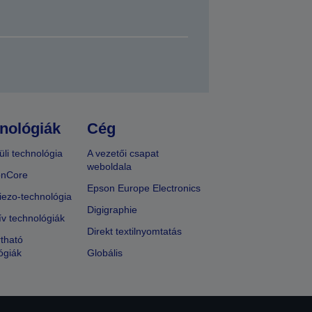
nológiák
Cég
üli technológia
A vezetői csapat
weboldala
onCore
Epson Europe Electronics
iezo-technológia
Digigraphie
ív technológiák
Direkt textilnyomtatás
tható
ógiák
Globális