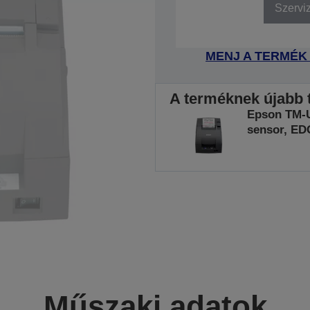
Szervi
MENJ A TERMÉK
A terméknek újabb t
Epson TM-U2
sensor, ED
Műszaki adatok