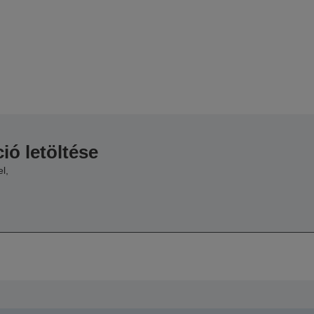
ió letöltése
l,