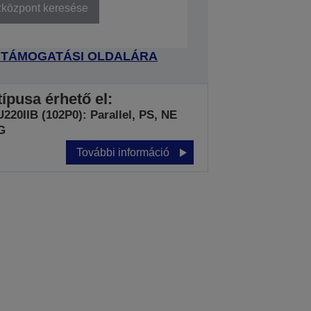
zközpont keresése
 TÁMOGATÁSI OLDALÁRA
ípusa érhető el:
20IIB (102P0): Parallel, PS, NE
G
További információ