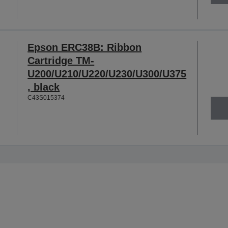
Epson ERC38B: Ribbon
Cartridge TM-
U200/U210/U220/U230/U300/U375
, black
C43S015374