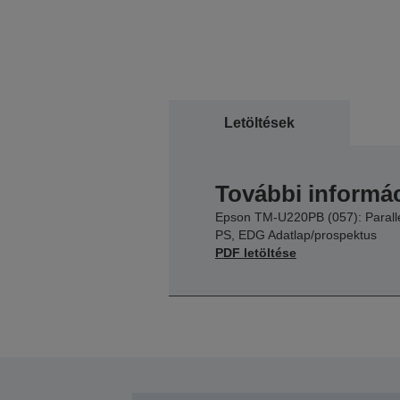
Letöltések
További informác
Epson TM-U220PB (057): Paralle
PS, EDG Adatlap/prospektus
PDF letöltése