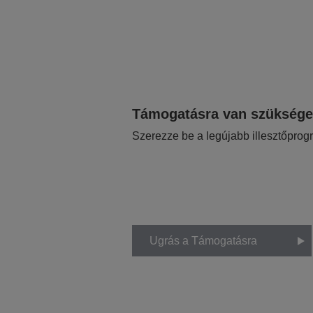
Támogatásra van szükség
Szerezze be a legújabb illesztőprog
Ugrás a Támogatásra