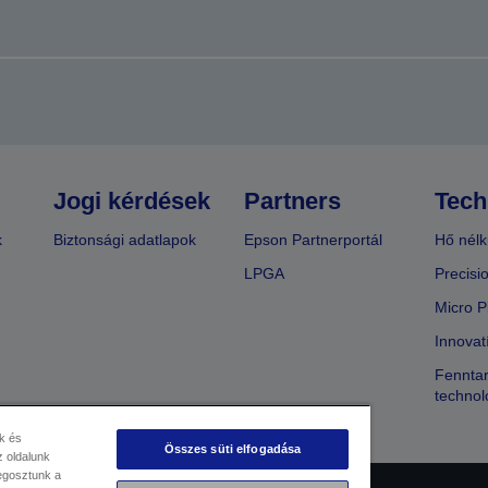
Jogi kérdések
Partners
Tech
k
Biztonsági adatlapok
Epson Partnerportál
Hő nélk
LPGA
Precisi
Micro P
Innovat
Fenntar
technol
k és
Összes süti elfogadása
 oldalunk
megosztunk a