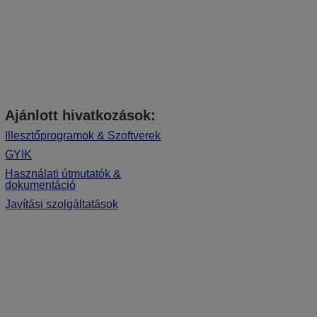
Ajánlott hivatkozások:
Illesztőprogramok & Szoftverek
GYIK
Használati útmutatók &
dokumentáció
Javítási szolgáltatások