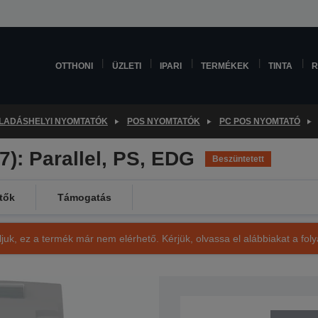
OTTHONI
ÜZLETI
IPARI
TERMÉKEK
TINTA
R
LADÁSHELYI NYOMTATÓK
POS NYOMTATÓK
PC POS NYOMTATÓ
): Parallel, PS, EDG
Beszüntetett
tők
Támogatás
ljuk, ez a termék már nem elérhető. Kérjük, olvassa el alábbiakat a fo
SKU: C31C517057