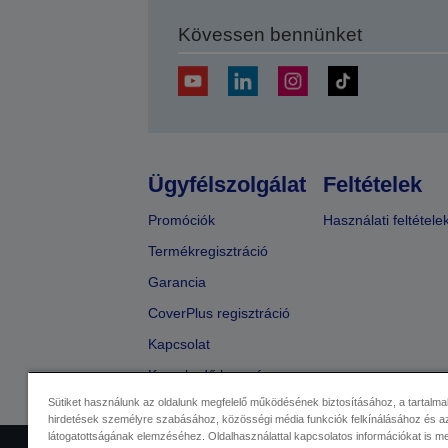
Kövessen bennünket
Ügyfélszolgálat
Feltételek
Promóciók
Használati feltétele
Termékregisztráció
Garancia
CoverPlus regisztráció
Kapcsolat
Kereskedő keresése
Sütiket használunk az oldalunk megfelelő működésének biztosításához, a tartalma
hirdetések személyre szabásához, közösségi média funkciók felkínálásához és az
látogatottságának elemzéséhez. Oldalhasználattal kapcsolatos információkat is 