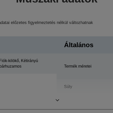
datai előzetes figyelmeztetés nélkül változhatnak
Általános
Fiók-kilökő, Kétirányú
párhuzamos
Termék méretei
Súly
Színes