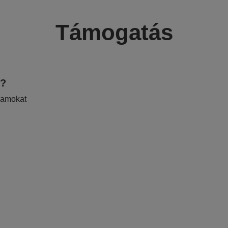
Támogatás
e?
ramokat