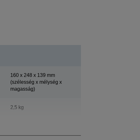
160‎ x 248 x 139 mm
(szélesség x mélység x
magasság)
2,5 kg
Epson Dark Grey