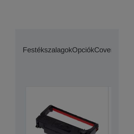
Festékszalagok
Opciók
CoverPlus Ki