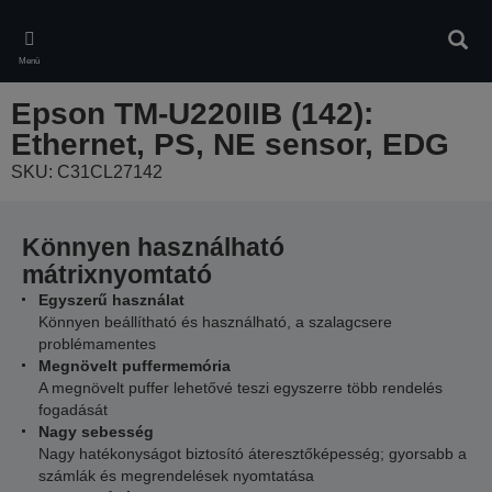
Skip
to
Kere
main
Menü
content
Epson TM-U220IIB (142):
Ethernet, PS, NE sensor, EDG
SKU: C31CL27142
Könnyen használható
mátrixnyomtató
Egyszerű használat
Könnyen beállítható és használható, a szalagcsere
problémamentes
Megnövelt puffermemória
A megnövelt puffer lehetővé teszi egyszerre több rendelés
fogadását
Nagy sebesség
Nagy hatékonyságot biztosító áteresztőképesség; gyorsabb a
számlák és megrendelések nyomtatása