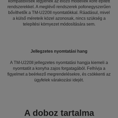
kompatibilisek legyenek az előző modellek köré épített
rendszerekkel. A meglévő rendszerek pofonegyszerűen
bővíthetők a TM-U220II nyomtatókkal. Ráadásul, mivel
a külső méreteik közel azonosak, nincs szükség a
telepítési környezet módosítására sem.
Jellegzetes nyomtatási hang
A TM-U220II jellegzetes nyomtatási hangja kiemeli a
nyomtatót a konyha zajos forgatagából. Felhívja a
figyelmet a beérkező megrendelésekre, és csökkenti az
ügyfelek várakozási idejét.
A doboz tartalma