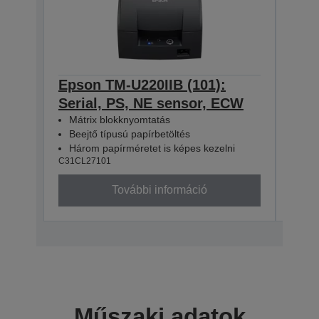
Epson TM-U220IIB (101):
Eps
Serial, PS, NE sensor, ECW
Seri
Mátrix blokknyomtatás
Mát
Beejtő típusú papírbetöltés
Bee
Három papírméretet is képes kezelni
Hár
C31CL27101
C31CL
További információ
Műszaki adatok