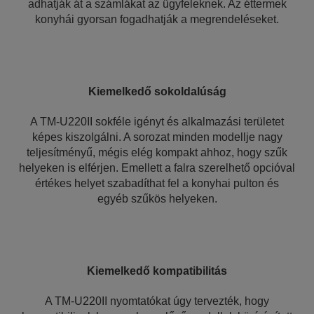
adhatják át a számlákat az ügyfeleknek. Az éttermek
konyhái gyorsan fogadhatják a megrendeléseket.
Kiemelkedő sokoldalúság
A TM-U220II sokféle igényt és alkalmazási területet
képes kiszolgálni. A sorozat minden modellje nagy
teljesítményű, mégis elég kompakt ahhoz, hogy szűk
helyeken is elférjen. Emellett a falra szerelhető opcióval
értékes helyet szabadíthat fel a konyhai pulton és
egyéb szűkös helyeken.
Kiemelkedő kompatibilitás
A TM-U220II nyomtatókat úgy tervezték, hogy