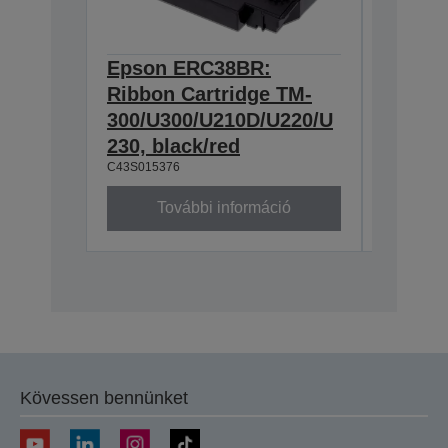
Epson ERC38BR:
Epson
Ribbon Cartridge TM-
Cartri
300/U300/U210D/U220/U
U200/U
230, black/red
300/U3
C43S015376
C43S0153
További információ
To
Kövessen bennünket