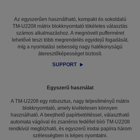
Az egyszerűen használható, kompakt és sokoldalú
TM-U220II mátrix blokknyomtató tökéletes választás
számos alkalmazáshoz. A megnövelt pufferméret
lehetővé teszi több megrendelés egyidejű fogadását,
míg a nyomtatási sebesség nagy hatékonyságú
áteresztőképességet biztosít.
SUPPORT
Egyszerű használat
A TM-U220II egy robusztus, nagy teljesítményű mátrix
blokknyomtató, amely kivételesen könnyen
használható. A beejthető papírbetöltéssel, választható
automata vágóval és zsanéros fedéllel bíró TM-U220II
rendkívül megbízható, és egyszerű irodai papírra három
szélességben is képes nyomtatni.