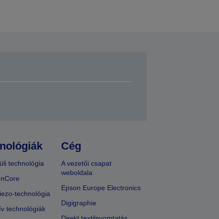
nológiák
Cég
üli technológia
A vezetői csapat
weboldala
onCore
Epson Europe Electronics
iezo-technológia
Digigraphie
ív technológiák
Direkt textilnyomtatás