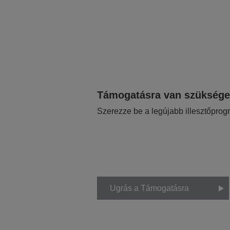
Támogatásra van szükség
Szerezze be a legújabb illesztőprog
Ugrás a Támogatásra