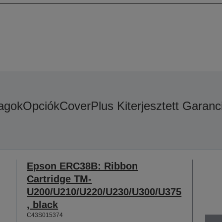
agok
Opciók
CoverPlus Kiterjesztett Garanc
Epson ERC38B: Ribbon
Cartridge TM-
U200/U210/U220/U230/U300/U375
, black
C43S015374