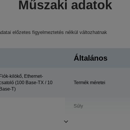
Műszaki adatok
datai előzetes figyelmeztetés nélkül változhatnak
Általános
Fiók-kilökő, Ethernet-
csatoló (100 Base-TX / 10
Termék méretei
Base-T)
Súly
Színes