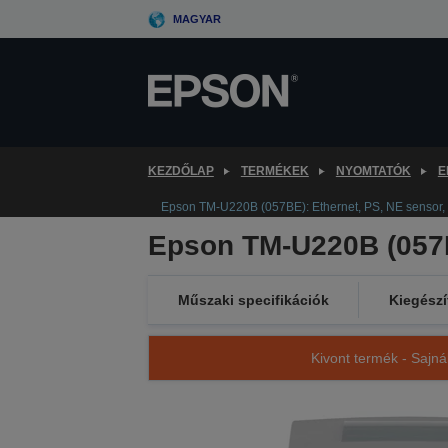
Skip
MAGYAR
to
main
content
KEZDŐLAP
TERMÉKEK
NYOMTATÓK
E
Epson TM-U220B (057BE): Ethernet, PS, NE sensor
Epson TM-U220B (057B
Műszaki specifikációk
Kiegészí
Kivont termék - Sajná