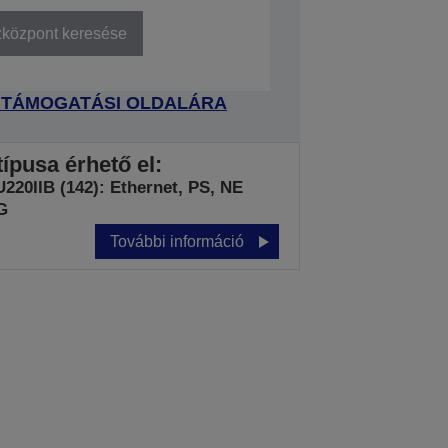
zközpont keresése
 TÁMOGATÁSI OLDALÁRA
ípusa érhető el:
220IIB (142): Ethernet, PS, NE
G
További információ