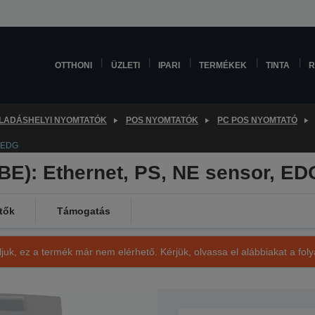
OTTHONI
ÜZLETI
IPARI
TERMÉKEK
TINTA
R
LADÁSHELYI NYOMTATÓK
POS NYOMTATÓK
PC POS NYOMTATÓ
, EDG
E): Ethernet, PS, NE sensor, ED
tők
Támogatás
ljuk, ez a termék már nem elérhető. Kérjük, olvassa el alábbiakat a fo
SKU: C31C514057BE