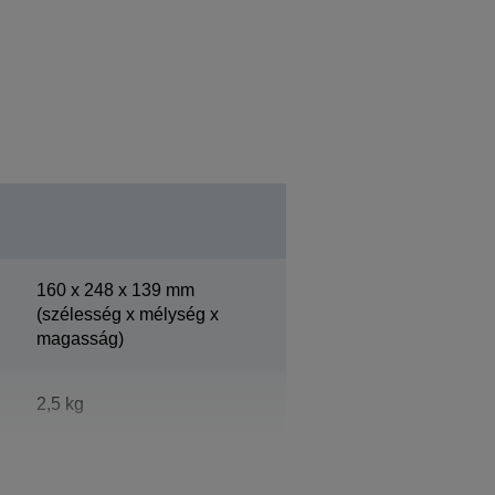
160‎ x 248 x 139 mm
(szélesség x mélység x
magasság)
2,5 kg
Epson Dark Grey