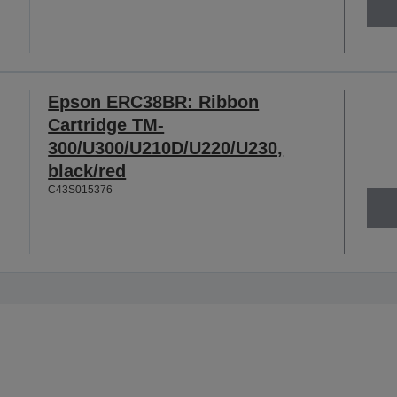
Epson ERC38BR: Ribbon
Cartridge TM-
300/U300/U210D/U220/U230,
black/red
C43S015376