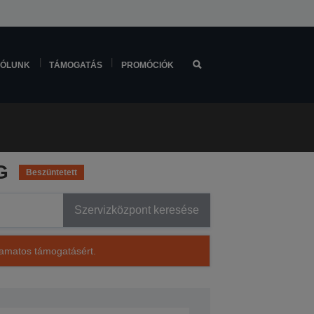
ÓLUNK
TÁMOGATÁS
PROMÓCIÓK
G
Beszüntetett
Szervizközpont keresése
lyamatos támogatásért.