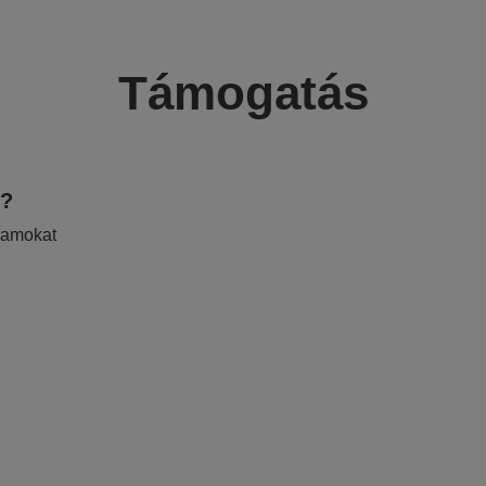
Támogatás
e?
ramokat