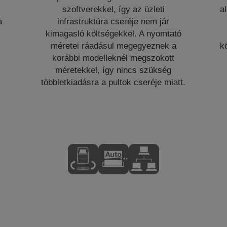
y
szoftverekkel, így az üzleti
a
a
infrastruktúra cseréje nem jár
kimagasló költségekkel. A nyomtató
méretei ráadásul megegyeznek a
k
korábbi modelleknél megszokott
méretekkel, így nincs szükség
többletkiadásra a pultok cseréje miatt.