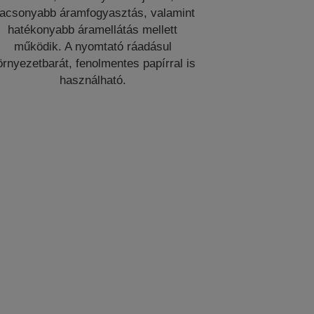
lacsonyabb áramfogyasztás, valamint
hatékonyabb áramellátás mellett
működik. A nyomtató ráadásul
örnyezetbarát, fenolmentes papírral is
használható.