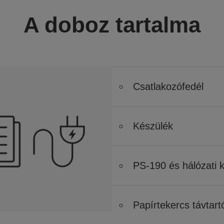
A doboz tartalma
Csatlakozófedél
Készülék
PS-190 és hálózati 
Papírtekercs távtart