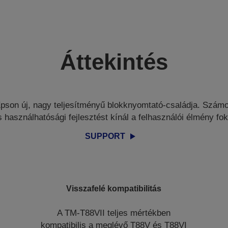
Áttekintés
pson új, nagy teljesítményű blokknyomtató-családja. Számo
s használhatósági fejlesztést kínál a felhasználói élmény f
SUPPORT
Visszafelé kompatibilitás
A TM-T88VII teljes mértékben
kompatibilis a meglévő T88V és T88VI