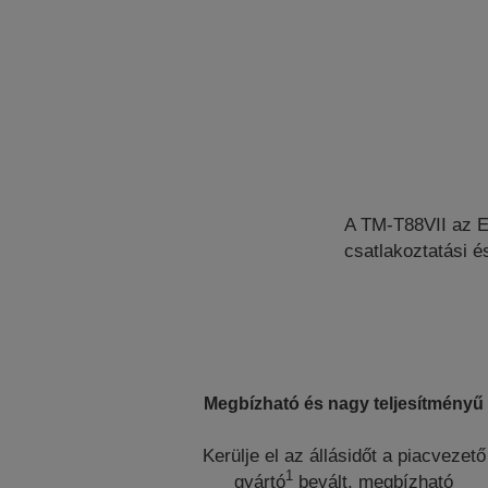
A TM-T88VII az E
csatlakoztatási é
Megbízható és nagy teljesítményű
Kerülje el az állásidőt a piacvezető
1
gyártó
bevált, megbízható