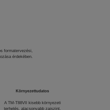
s formatervezési,
okozása érdekében.
Környezettudatos
A TM-T88VII kisebb környezeti
terhelés, alacsonyabb zajszint,