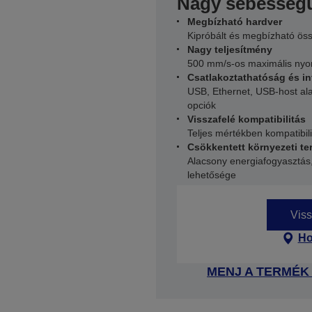
Nagy sebesség
Megbízható hardver
Kipróbált és megbízható ös
Nagy teljesítmény
500 mm/s-os maximális nyo
Csatlakoztathatóság és in
USB, Ethernet, USB-host ala
opciók
Visszafelé kompatibilitás
Teljes mértékben kompatibil
Csökkentett környezeti te
Alacsony energiafogyasztás
lehetősége
Viss
Ho
MENJ A TERMÉK