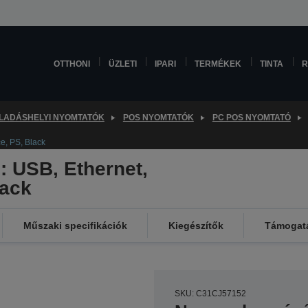
OTTHONI
ÜZLETI
IPARI
TERMÉKEK
TINTA
R
LADÁSHELYI NYOMTATÓK
POS NYOMTATÓK
PC POS NYOMTATÓ
e, PS, Black
: USB, Ethernet,
lack
Műszaki specifikációk
Kiegészítők
Támogat
SKU: C31CJ57152