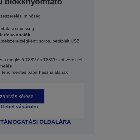
ű blokknyomtató
szeszerelési minőség
mtatási sebesség
terfész-opciók
pfelszereltségként; soros, betáplált USB,
is a meglévő T88V és T88VI szoftverekkel
rhelés
, fenolmentes papír használatának
zahívás kérése
l lehet vásárolni
 TÁMOGATÁSI OLDALÁRA