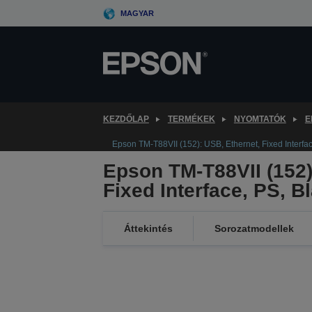
Skip
MAGYAR
to
main
content
KEZDŐLAP
TERMÉKEK
NYOMTATÓK
E
Epson TM-T88VII (152): USB, Ethernet, Fixed Interfac
Epson TM-T88VII (152)
Fixed Interface, PS, B
Áttekintés
Sorozatmodellek