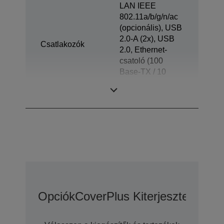
LAN IEEE
802.11a/b/g/n/ac
(opcionális), USB
2.0-A (2x), USB
Csatlakozók
2.0, Ethernet-
csatoló (100
Base-TX / 10
Base-T), Fiók-
kilökő
Opciók
CoverPlus Kiterjesztett Gara