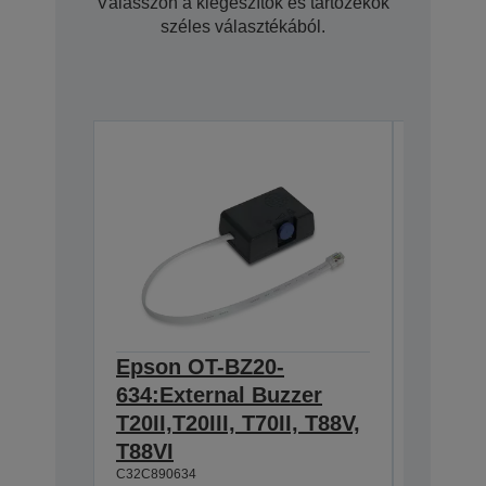
Válasszon a kiegészítők és tartozékok
széles választékából.
Epson OT-BZ20-
Epson 
634:External Buzzer
Hangin
T20II,T20III, T70II, T88V,
T88IV,
T88VI
TM-T88
C32C890634
L90, T