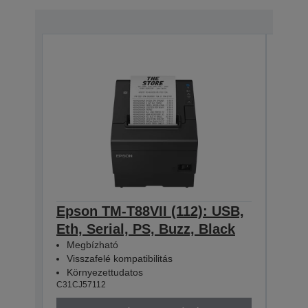
Epson TM-T88VII (112): USB,
Eps
Eth, Serial, PS, Buzz, Black
Eth
Megbízható
Meg
Visszafelé kompatibilitás
Viss
Környezettudatos
Kör
C31CJ57112
C31CJ