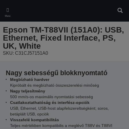
Skip
to
Kere
main
Menü
content
Epson TM-T88VII (151A0): USB,
Ethernet, Fixed Interface, PS,
UK, White
SKU: C31CJ57151A0
Nagy sebességű blokknyomtató
Megbízható hardver
Kipróbált és megbízható összeszerelési minőség
Nagy teljesítmény
500 mm/s-os maximális nyomtatási sebesség
Csatlakoztathatóság és interfész-opciók
USB, Ethernet, USB-host alapfelszereltségként; soros,
betáplált USB, opciók
Visszafelé kompatibilitás
Teljes mértékben kompatibilis a meglévő T88V és T88VI