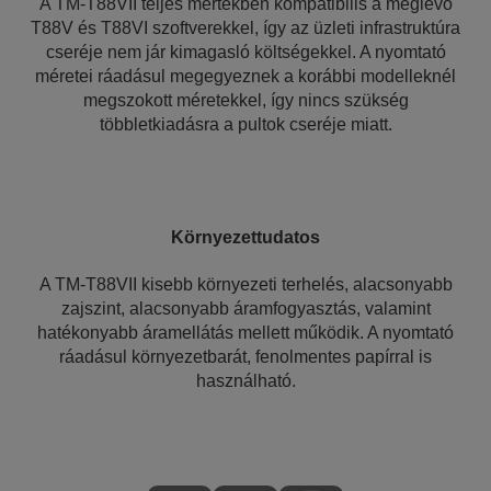
A TM-T88VII teljes mértékben kompatibilis a meglévő
T88V és T88VI szoftverekkel, így az üzleti infrastruktúra
cseréje nem jár kimagasló költségekkel. A nyomtató
méretei ráadásul megegyeznek a korábbi modelleknél
megszokott méretekkel, így nincs szükség
többletkiadásra a pultok cseréje miatt.
Környezettudatos
A TM-T88VII kisebb környezeti terhelés, alacsonyabb
zajszint, alacsonyabb áramfogyasztás, valamint
hatékonyabb áramellátás mellett működik. A nyomtató
ráadásul környezetbarát, fenolmentes papírral is
használható.