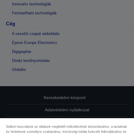
Innovatív technológiák
Fenntartható technológiák
Cég
A vezetői csapat weboldala
Epson Europe Electronics
Digigraphie
Direkt textilnyomtatás
Globális
Kereskedelmi központ
Adatvédelmi nyilatkozat
EU Data Act Compliance
Sütiket használunk az oldalunk megfelelő működésének biztosításához, a tartalmak
és hirdetések személyre szabásához, közösségi média funkciók felkínálásához és