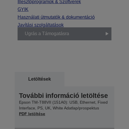
Illesztőprogramok & Szoftverek
GYIK
Használati útmutatók & dokumentáció
Javítási szolgáltatások
Ugrás a Támogatásra
Letöltések
További információ letöltése
Epson TM-T88VII (151A0): USB, Ethernet, Fixed
Interface, PS, UK, White Adatlap/prospektus
PDF letöltése