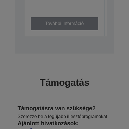
U230
C32C8450
További információ
To
Támogatás
Támogatásra van szüksége?
Szerezze be a legújabb illesztőprogramokat
Ajánlott hivatkozások: