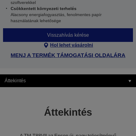
szoftverekkel
Csökkentett környezeti terhelés
Alacsony energiafogyasztás, fenolmentes papír
használatának lehetősége
Visszahívás kérése
Hol lehet vásárolni
MENJ A TERMÉK TÁMOGATÁSI OLDALÁRA
Áttekintés
Áttekintés
A TM-T88VII az Epson új, nagy teljesítményű