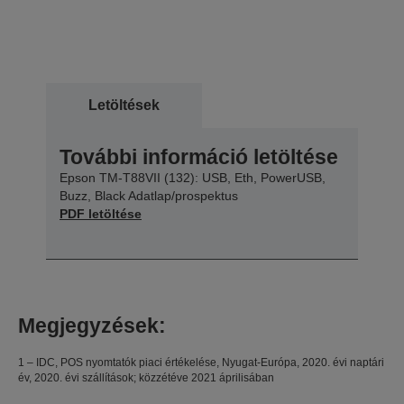
Letöltések
További információ letöltése
Epson TM-T88VII (132): USB, Eth, PowerUSB,
Buzz, Black Adatlap/prospektus
PDF letöltése
Megjegyzések:
1 – IDC, POS nyomtatók piaci értékelése, Nyugat-Európa, 2020. évi naptári
év, 2020. évi szállítások; közzétéve 2021 áprilisában