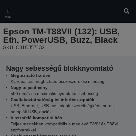
Skip
to
Kere
main
Menü
content
Epson TM-T88VII (132): USB,
Eth, PowerUSB, Buzz, Black
SKU: C31CJ57132
Nagy sebességű blokknyomtató
Megbízható hardver
Kipróbált és megbízható összeszerelési minőség
Nagy teljesítmény
500 mm/s-os maximális nyomtatási sebesség
Csatlakoztathatóság és interfész-opciók
USB, Ethernet, USB-host alapfelszereltségként; soros,
betáplált USB, opciók
Visszafelé kompatibilitás
Teljes mértékben kompatibilis a meglévő T88V és T88VI
szoftverekkel