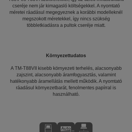
cseréje nem jár kimagasló költségekkel. A nyomtató
méretei ráadásul megegyeznek a korábbi modelleknél
megszokott méretekkel, így nincs szükség
többletkiadásra a pultok cseréje miatt.
Környezettudatos
A TM-T88VII kisebb környezeti terhelés, alacsonyabb
zajszint, alacsonyabb áramfogyasztás, valamint
hatékonyabb áramellátás mellett működik. A nyomtató
ráadásul környezetbarát, fenolmentes papírral is
használható.