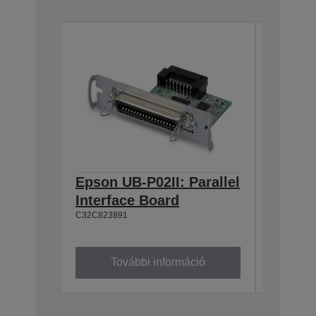
Epson UB-P02II: Parallel
Epson 
Interface Board
Interf
C32C823891
C32C8233
További információ
To