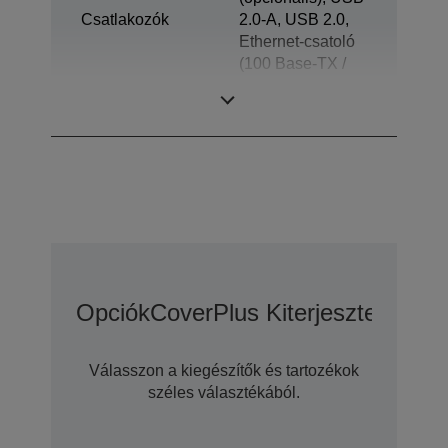
Csatlakozók
2.0-A, USB 2.0,
Ethernet-csatoló
(100 Base-TX /
10 Base-T), Fiók-
kilökő, USB-táp
Opciók
CoverPlus Kiterjesztett Gara
Válasszon a kiegészítők és tartozékok
széles választékából.