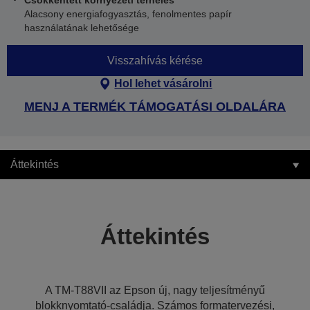
Csökkentett környezeti terhelés
Alacsony energiafogyasztás, fenolmentes papír
használatának lehetősége
Visszahívás kérése
Hol lehet vásárolni
MENJ A TERMÉK TÁMOGATÁSI OLDALÁRA
Áttekintés
Áttekintés
A TM-T88VII az Epson új, nagy teljesítményű
blokknyomtató-családja. Számos formatervezési,