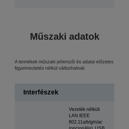
Műszaki adatok
A termékek műszaki jellemzői és adatai előzetes
figyelmeztetés nélkül változhatnak
Interfészek
Vezeték nélküli
LAN IEEE
802.11a/b/g/n/ac
(opcionális), USB