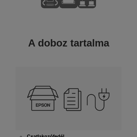
A doboz tartalma
Csatlakozófedél