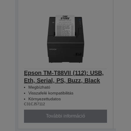
Epson TM-T88VII (112): USB,
Eps
Eth, Serial, PS, Buzz, Black
Eth
Megbízható
Meg
Visszafelé kompatibilitás
Viss
Környezettudatos
Kör
C31CJ57112
C31CJ
További információ