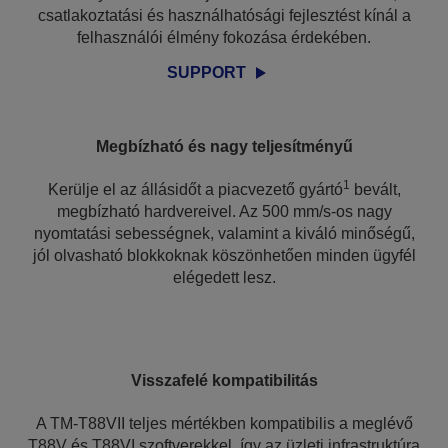
csatlakoztatási és használhatósági fejlesztést kínál a
felhasználói élmény fokozása érdekében.
SUPPORT
Megbízható és nagy teljesítményű
1
Kerülje el az állásidőt a piacvezető gyártó
bevált,
megbízható hardvereivel. Az 500 mm/s-os nagy
nyomtatási sebességnek, valamint a kiváló minőségű,
jól olvasható blokkoknak köszönhetően minden ügyfél
elégedett lesz.
Visszafelé kompatibilitás
A TM-T88VII teljes mértékben kompatibilis a meglévő
T88V és T88VI szoftverekkel, így az üzleti infrastruktúra