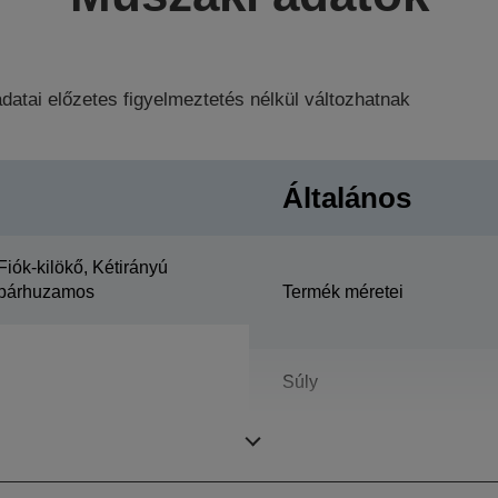
datai előzetes figyelmeztetés nélkül változhatnak
Általános
Fiók-kilökő, Kétirányú
párhuzamos
Termék méretei
Súly
Színes