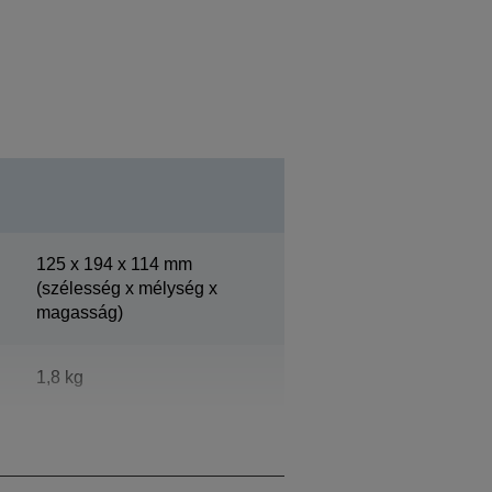
125‎ x 194 x 114 mm
(szélesség x mélység x
magasság)
1,8 kg
Epson Cool White