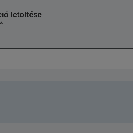
ió letöltése
S,