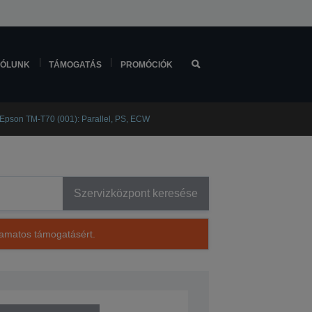
ÓLUNK
TÁMOGATÁS
PROMÓCIÓK
Epson TM-T70 (001): Parallel, PS, ECW
Szervizközpont keresése
lyamatos támogatásért.