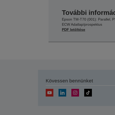
További informác
Epson TM-T70 (001): Parallel, P
ECW Adatlap/prospektus
PDF letöltése
Kövessen bennünket