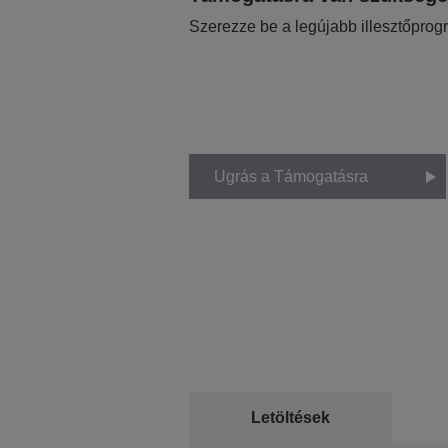
Szerezze be a legújabb illesztőprog
Ugrás a Támogatásra
Letöltések