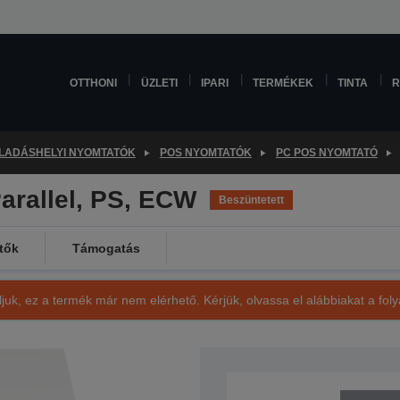
OTTHONI
ÜZLETI
IPARI
TERMÉKEK
TINTA
R
LADÁSHELYI NYOMTATÓK
POS NYOMTATÓK
PC POS NYOMTATÓ
arallel, PS, ECW
Beszüntetett
tők
Támogatás
ljuk, ez a termék már nem elérhető. Kérjük, olvassa el alábbiakat a fo
SKU: C31C637001