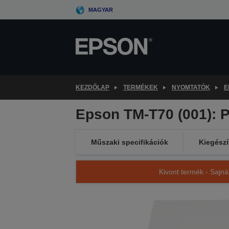
Skip
MAGYAR
to
main
content
KEZDŐLAP
TERMÉKEK
NYOMTATÓK
E
Epson TM-T70 (001): P
Műszaki specifikációk
Kiegészí
Kivont termék - Sajná