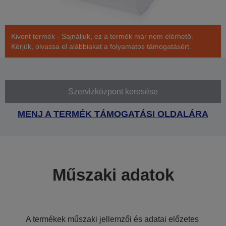
Kivont termék - Sajnáljuk, ez a termék már nem elérhető.
Kérjük, olvassa el alábbiakat a folyamatos támogatásért.
Szervizközpont keresése
MENJ A TERMÉK TÁMOGATÁSI OLDALÁRA
Műszaki adatok
A termékek műszaki jellemzői és adatai előzetes