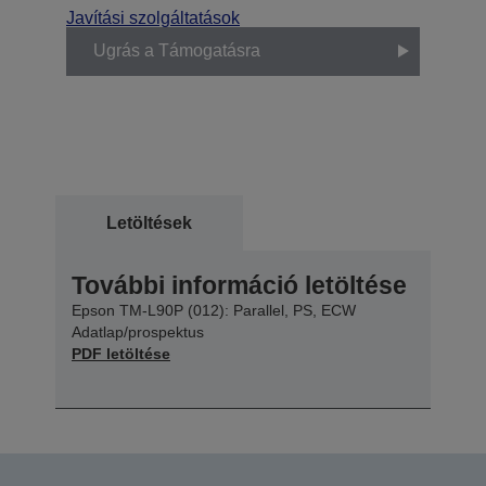
Javítási szolgáltatások
Ugrás a Támogatásra
Letöltések
További információ letöltése
Epson TM-L90P (012): Parallel, PS, ECW
Adatlap/prospektus
PDF letöltése