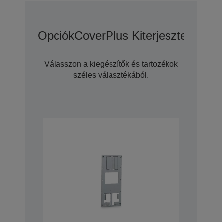
Opciók
CoverPlus Kiterjesztett Gara
Válasszon a kiegészítők és tartozékok
széles választékából.