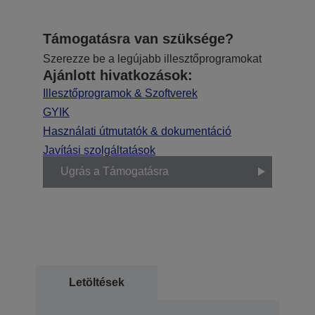
Támogatásra van szüksége?
Szerezze be a legújabb illesztőprogramokat
Ajánlott hivatkozások:
Illesztőprogramok & Szoftverek
GYIK
Használati útmutatók & dokumentáció
Javítási szolgáltatások
Ugrás a Támogatásra
Letöltések