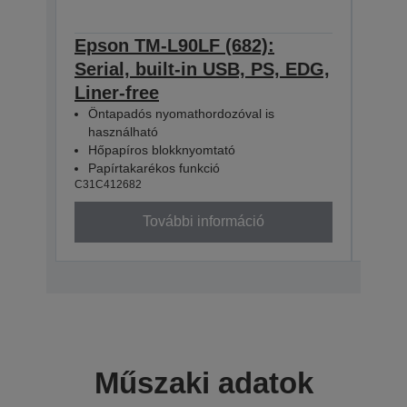
Epson TM-L90LF (682):
Eps
Serial, built-in USB, PS, EDG,
Ethe
Liner-free
ED
C31C4
Öntapadós nyomathordozóval is
használható
Hőpapíros blokknyomtató
Papírtakarékos funkció
C31C412682
További információ
Műszaki adatok