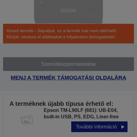
Kivont termék - Sajnáljuk, ez a termék már nem elérhető.
Kérjük, olvassa el alábbiakat a folyamatos támogatásért.
Szervizközpont keresése
MENJ A TERMÉK TÁMOGATÁSI OLDALÁRA
A terméknek újabb típusa érhető el:
Epson TM-L90LF (681): UB-E04,
built-in USB, PS, EDG, Liner-free
További információ