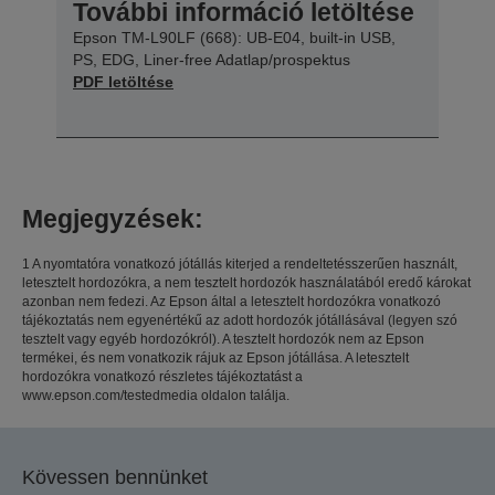
További információ letöltése
Epson TM-L90LF (668): UB-E04, built-in USB,
PS, EDG, Liner-free Adatlap/prospektus
PDF letöltése
Megjegyzések:
1 A nyomtatóra vonatkozó jótállás kiterjed a rendeltetésszerűen használt,
letesztelt hordozókra, a nem tesztelt hordozók használatából eredő károkat
azonban nem fedezi. Az Epson által a letesztelt hordozókra vonatkozó
tájékoztatás nem egyenértékű az adott hordozók jótállásával (legyen szó
tesztelt vagy egyéb hordozókról). A tesztelt hordozók nem az Epson
termékei, és nem vonatkozik rájuk az Epson jótállása. A letesztelt
hordozókra vonatkozó részletes tájékoztatást a
www.epson.com/testedmedia oldalon találja.
Kövessen bennünket