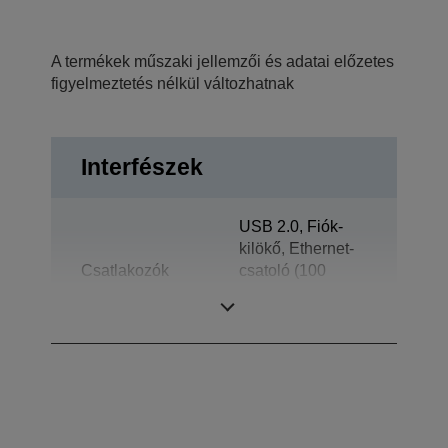
A termékek műszaki jellemzői és adatai előzetes
figyelmeztetés nélkül változhatnak
Interfészek
USB 2.0, Fiók-
kilökő, Ethernet-
Csatlakozók
csatoló (100
Base-TX / 10
Base-T)