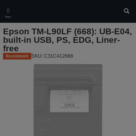
Skip
to
Kere
main
Menü
content
Epson TM-L90LF (668): UB-E04,
built-in USB, PS, EDG, Liner-
free
SKU: C31C412668
Beszüntetett