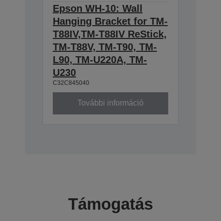
Epson WH-10: Wall
Hanging Bracket for TM-
T88IV,TM-T88IV ReStick,
TM-T88V, TM-T90, TM-
L90, TM-U220A, TM-
U230
C32C845040
További információ
Támogatás