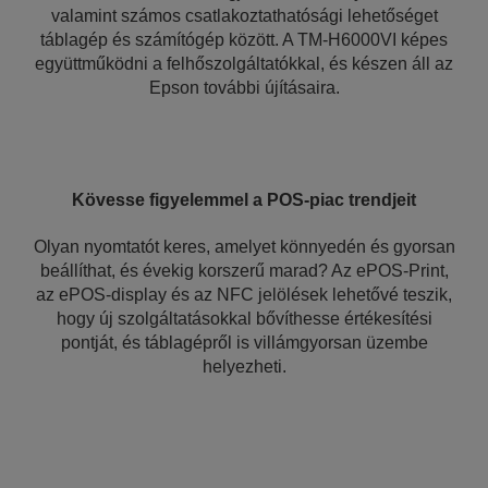
valamint számos csatlakoztathatósági lehetőséget
táblagép és számítógép között. A TM-H6000VI képes
együttműködni a felhőszolgáltatókkal, és készen áll az
Epson további újításaira.
Kövesse figyelemmel a POS-piac trendjeit
Olyan nyomtatót keres, amelyet könnyedén és gyorsan
beállíthat, és évekig korszerű marad? Az ePOS-Print,
az ePOS-display és az NFC jelölések lehetővé teszik,
hogy új szolgáltatásokkal bővíthesse értékesítési
pontját, és táblagépről is villámgyorsan üzembe
helyezheti.