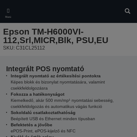
Skip
to
Kere
main
Menü
content
Epson TM-H6000VI-
112,Srl,MICR,Blk, PSU,EU
SKU: C31CL25112
Integrált POS nyomtató
Integrált nyomtató az értékesítési pontokra
Képes blokk és bizonylat nyomtatására, valamint
csekkfeldolgozásra
Fokozza a hatékonyságot
Kiemelkedő, akár 500 mm/mp¹ nyomtatási sebesség,
csekkfeldolgozás és automatikus vágás funkció
Sokoldalú csatlakoztathatóság
Beépített USB és Ethernet minden típusban
Befektetés a jövőbe
ePOS-Print, ePOS-kijelző és NFC