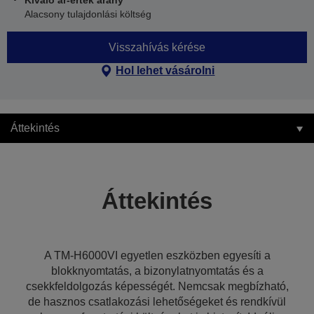
Kiváló ár-érték arány
Alacsony tulajdonlási költség
Visszahívás kérése
Hol lehet vásárolni
Áttekintés
Áttekintés
A TM-H6000VI egyetlen eszközben egyesíti a
blokknyomtatás, a bizonylatnyomtatás és a
csekkfeldolgozás képességét. Nemcsak megbízható,
de hasznos csatlakozási lehetőségeket és rendkívül