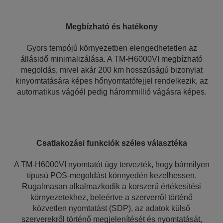
Megbízható és hatékony
Gyors tempójú környezetben elengedhetetlen az
állásidő minimalizálása. A TM-H6000VI megbízható
megoldás, mivel akár 200 km hosszúságú bizonylat
kinyomtatására képes hőnyomtatófejjel rendelkezik, az
automatikus vágóél pedig hárommillió vágásra képes.
Csatlakozási funkciók széles választéka
A TM-H6000VI nyomtatót úgy tervezték, hogy bármilyen
típusú POS-megoldást könnyedén kezelhessen.
Rugalmasan alkalmazkodik a korszerű értékesítési
környezetekhez, beleértve a szerverről történő
közvetlen nyomtatást (SDP), az adatok külső
szerverekről történő megjelenítését és nyomtatását,