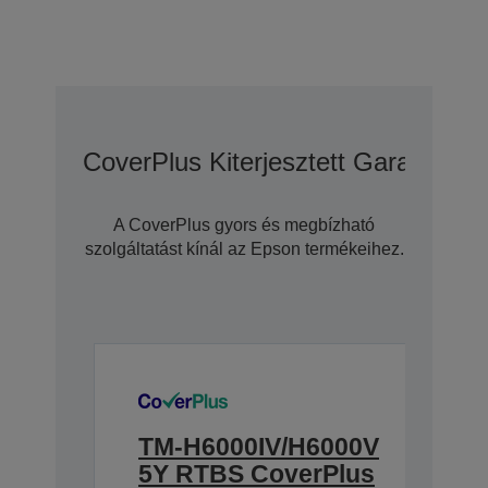
CoverPlus Kiterjesztett Garanciáli
A CoverPlus gyors és megbízható
szolgáltatást kínál az Epson termékeihez.
TM-H6000IV/H6000V
5Y RTBS CoverPlus