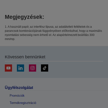
Megjegyzések:
1. A használt papír, az interfész típusa, az adatátviteli feltételek és a
parancsok kombinációjának függvényében előfordulhat, hogy a maximális
nyomtatási sebesség nem érhető el. Az alapértelmezett beállítás 300
mm/mp.
Kövessen bennünket
Ügyfélszolgálat
Promóciók
Termékregisztráció