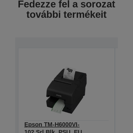
Fedezze fel a sorozat
további termékeit
Epson TM-H6000VI-
Eps
102,Srl,Blk, PSU, EU
112