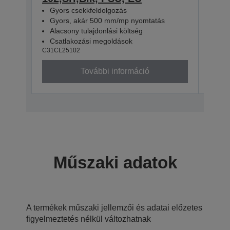
Gyors csekkfeldolgozás
Gyo
Gyors, akár 500 mm/mp nyomtatás
Gyo
Alacsony tulajdonlási költség
Alac
Csatlakozási megoldások
Csa
C31CL25102
C31CL
További információ
Műszaki adatok
A termékek műszaki jellemzői és adatai előzetes
figyelmeztetés nélkül változhatnak