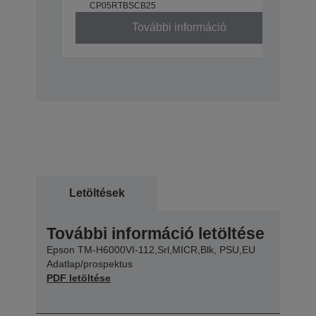
CP05RTBSCB25
További információ
Letöltések
További információ letöltése
Epson TM-H6000VI-112,Srl,MICR,Blk, PSU,EU
Adatlap/prospektus
PDF letöltése