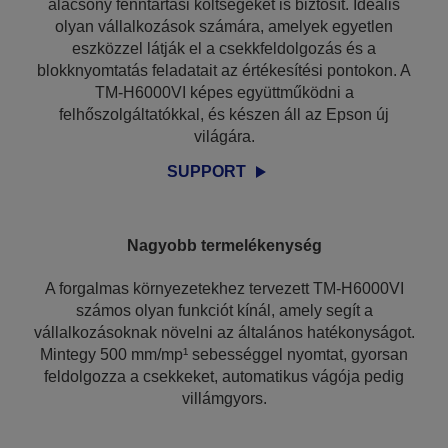
alacsony fenntartási költségeket is biztosít. Ideális
olyan vállalkozások számára, amelyek egyetlen
eszközzel látják el a csekkfeldolgozás és a
blokknyomtatás feladatait az értékesítési pontokon. A
TM-H6000VI képes együttműködni a
felhőszolgáltatókkal, és készen áll az Epson új
világára.
SUPPORT
Nagyobb termelékenység
A forgalmas környezetekhez tervezett TM-H6000VI
számos olyan funkciót kínál, amely segít a
vállalkozásoknak növelni az általános hatékonyságot.
Mintegy 500 mm/mp¹ sebességgel nyomtat, gyorsan
feldolgozza a csekkeket, automatikus vágója pedig
villámgyors.