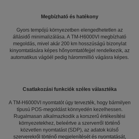
Megbízható és hatékony
Gyors tempójú környezetben elengedhetetlen az
állásidő minimalizálása. A TM-H6000VI megbízható
megoldás, mivel akár 200 km hosszúságú bizonylat
kinyomtatására képes hőnyomtatófejjel rendelkezik, az
automatikus vágóél pedig hárommillió vágásra képes.
Csatlakozási funkciók széles választéka
A TM-H6000VI nyomtatót úgy tervezték, hogy bármilyen
típusú POS-megoldást könnyedén kezelhessen.
Rugalmasan alkalmazkodik a korszerű értékesítési
környezetekhez, beleértve a szerverről történő
közvetlen nyomtatást (SDP), az adatok külső
szerverekről történő megjelenítését és nyomtatását,