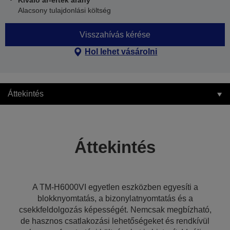
Kiváló ár-érték arány
Alacsony tulajdonlási költség
Visszahívás kérése
Hol lehet vásárolni
Áttekintés
Áttekintés
A TM-H6000VI egyetlen eszközben egyesíti a
blokknyomtatás, a bizonylatnyomtatás és a
csekkfeldolgozás képességét. Nemcsak megbízható,
de hasznos csatlakozási lehetőségeket és rendkívül