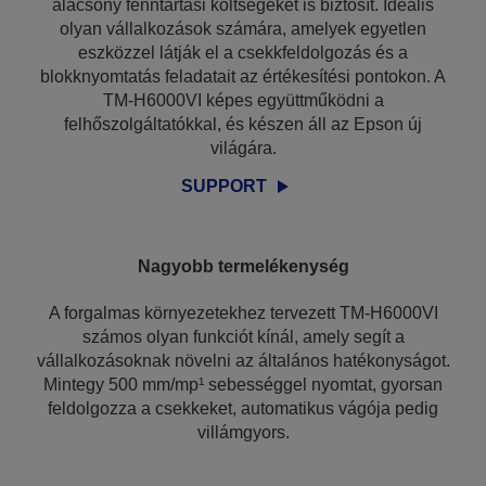
alacsony fenntartási költségeket is biztosít. Ideális
olyan vállalkozások számára, amelyek egyetlen
eszközzel látják el a csekkfeldolgozás és a
blokknyomtatás feladatait az értékesítési pontokon. A
TM-H6000VI képes együttműködni a
felhőszolgáltatókkal, és készen áll az Epson új
világára.
SUPPORT
Nagyobb termelékenység
A forgalmas környezetekhez tervezett TM-H6000VI
számos olyan funkciót kínál, amely segít a
vállalkozásoknak növelni az általános hatékonyságot.
Mintegy 500 mm/mp¹ sebességgel nyomtat, gyorsan
feldolgozza a csekkeket, automatikus vágója pedig
villámgyors.