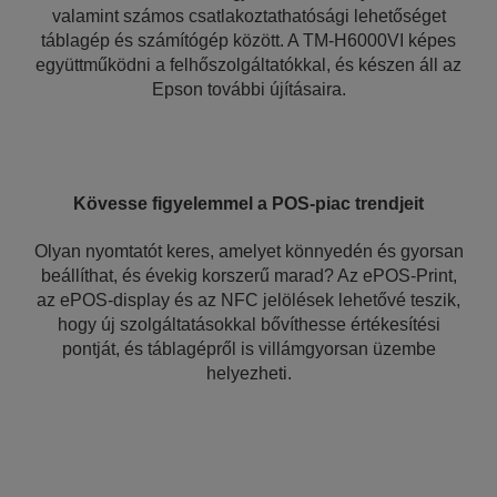
valamint számos csatlakoztathatósági lehetőséget
táblagép és számítógép között. A TM-H6000VI képes
együttműködni a felhőszolgáltatókkal, és készen áll az
Epson további újításaira.
Kövesse figyelemmel a POS-piac trendjeit
Olyan nyomtatót keres, amelyet könnyedén és gyorsan
beállíthat, és évekig korszerű marad? Az ePOS-Print,
az ePOS-display és az NFC jelölések lehetővé teszik,
hogy új szolgáltatásokkal bővíthesse értékesítési
pontját, és táblagépről is villámgyorsan üzembe
helyezheti.