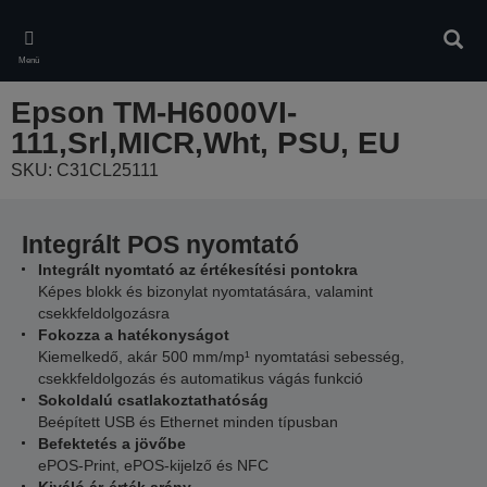
Skip
to
Kere
main
Menü
content
Epson TM-H6000VI-
111,Srl,MICR,Wht, PSU, EU
SKU: C31CL25111
Integrált POS nyomtató
Integrált nyomtató az értékesítési pontokra
Képes blokk és bizonylat nyomtatására, valamint
csekkfeldolgozásra
Fokozza a hatékonyságot
Kiemelkedő, akár 500 mm/mp¹ nyomtatási sebesség,
csekkfeldolgozás és automatikus vágás funkció
Sokoldalú csatlakoztathatóság
Beépített USB és Ethernet minden típusban
Befektetés a jövőbe
ePOS-Print, ePOS-kijelző és NFC