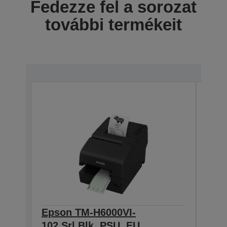
Fedezze fel a sorozat
további termékeit
Epson TM-H6000VI-
Eps
102,Srl,Blk, PSU, EU
112