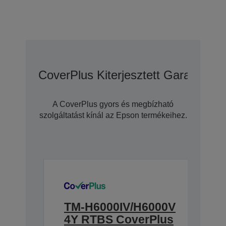
CoverPlus Kiterjesztett Garanciáli
A CoverPlus gyors és megbízható
szolgáltatást kínál az Epson termékeihez.
TM-H6000IV/H6000V
4Y RTBS CoverPlus