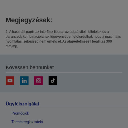
Megjegyzések:
1. A használt papír, az interfész típusa, az adatátviteli feltételek és a
parancsok kombinációjának függvényében előfordulhat, hogy a maximális
nyomtatási sebesség nem érhető el. Az alapértelmezett beállítás 300
mm/mp.
Kövessen bennünket
Ügyfélszolgálat
Promóciók
Termékregisztráció