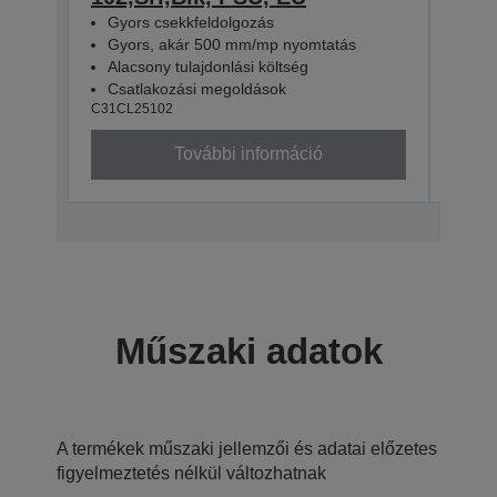
Gyors csekkfeldolgozás
Gyo
Gyors, akár 500 mm/mp nyomtatás
Gyo
Alacsony tulajdonlási költség
Alac
Csatlakozási megoldások
Csa
C31CL25102
C31CL
További információ
Műszaki adatok
A termékek műszaki jellemzői és adatai előzetes
figyelmeztetés nélkül változhatnak