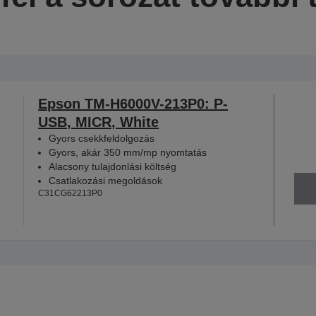
Epson TM-H6000V-213P0: P-
USB, MICR, White
Gyors csekkfeldolgozás
Gyors, akár 350 mm/mp nyomtatás
Alacsony tulajdonlási költség
Csatlakozási megoldások
C31CG62213P0