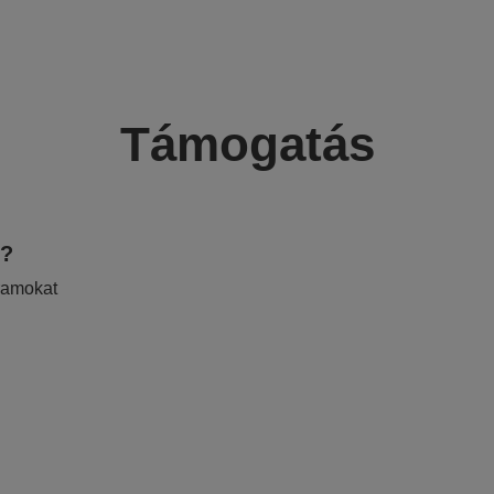
Támogatás
e?
ramokat