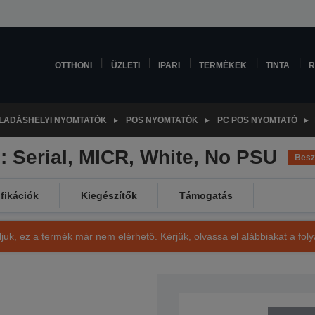
OTTHONI
ÜZLETI
IPARI
TERMÉKEK
TINTA
R
LADÁSHELYI NYOMTATÓK
POS NYOMTATÓK
PC POS NYOMTATÓ
 Serial, MICR, White, No PSU
Besz
fikációk
Kiegészítők
Támogatás
ljuk, ez a termék már nem elérhető. Kérjük, olvassa el alábbiakat a fo
SKU: C31CG62213