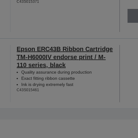
C43S015371
Epson ERC43B Ribbon Cartridge
TM-H6000IV endorse print / M-
110 series, black
Quality assurance during production
Exact fitting ribbon cassette
Ink is drying extremely fast
C43S015461