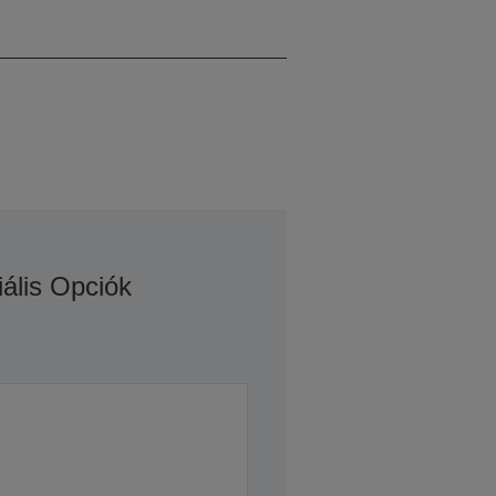
Fehér
iális Opciók