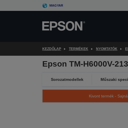
Skip
MAGYAR
to
main
content
KEZDŐLAP
TERMÉKEK
NYOMTATÓK
E
Epson TM-H6000V-213:
Sorozatmodellek
Műszaki speci
Kivont termék - Sajná