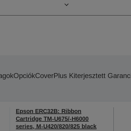
Színes
agok
Opciók
CoverPlus Kiterjesztett Garanc
Epson ERC32B: Ribbon
Cartridge TM-U675/-H6000
series, M-U420/820/825 black