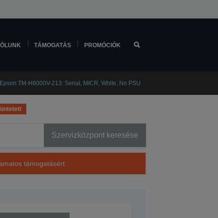
ÓLUNK
TÁMOGATÁS
PROMÓCIÓK
Epson TM-H6000V-213: Serial, MICR, White, No PSU
üntetett
Szervizközpont keresése
lyamatos támogatásért.