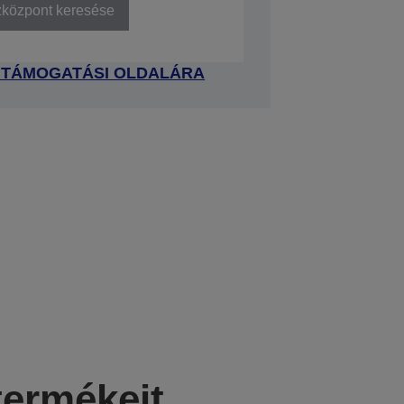
zközpont keresése
 TÁMOGATÁSI OLDALÁRA
termékeit