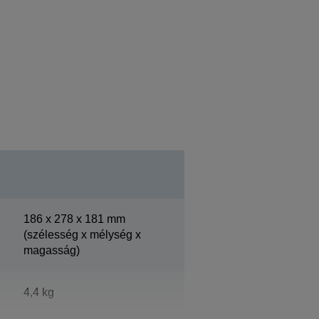
186‎ x 278 x 181 mm
(szélesség x mélység x
magasság)
4,4 kg