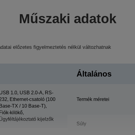
Műszaki adatok
datai előzetes figyelmeztetés nélkül változhatnak
Általános
USB 1.0, USB 2.0-A, RS-
232, Ethernet-csatoló (100
Termék méretei
Base-TX / 10 Base-T),
Fiók-kilökő,
Ügyféltájékoztató kijelzők
Súly