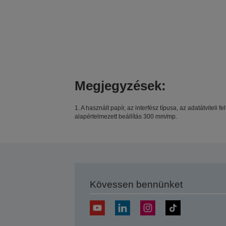
Megjegyzések:
1. A használt papír, az interfész típusa, az adatátvite
alapértelmezett beállítás 300 mm/mp.
Kövessen bennünket