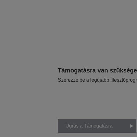
Támogatásra van szükség
Szerezze be a legújabb illesztőprog
Ugrás a Támogatásra