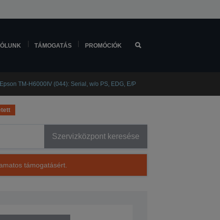
ÓLUNK
TÁMOGATÁS
PROMÓCIÓK
Epson TM-H6000IV (044): Serial, w/o PS, EDG, E/P
tett
Szervizközpont keresése
lyamatos támogatásért.