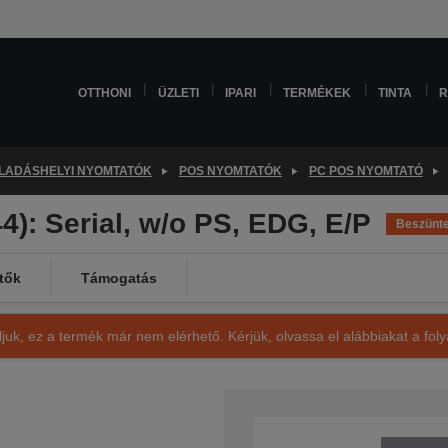
OTTHONI
ÜZLETI
IPARI
TERMÉKEK
TINTA
R
LADÁSHELYI NYOMTATÓK
POS NYOMTATÓK
PC POS NYOMTATÓ
): Serial, w/o PS, EDG, E/P
Beszünte
tők
Támogatás
ljuk, ez a termék már nem elérhető. Kérjük, olvassa el alábbiakat a fo
SKU: C31CB25044