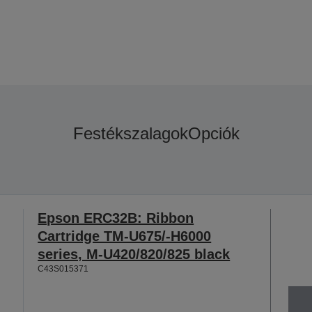
Festékszalagok
Opciók
Epson ERC32B: Ribbon
Cartridge TM-U675/-H6000
series, M-U420/820/825 black
C43S015371