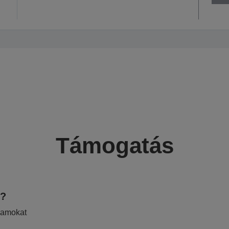
Támogatás
e?
ramokat