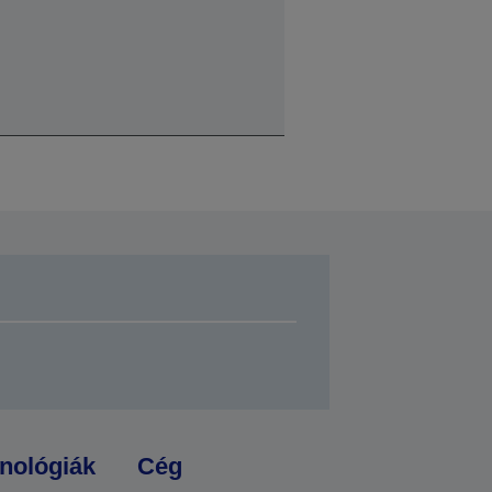
nológiák
Cég