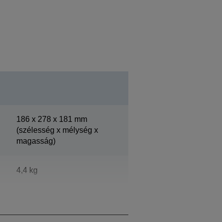
186‎ x 278 x 181 mm
(szélesség x mélység x
magasság)
4,4 kg
Epson Dark Grey