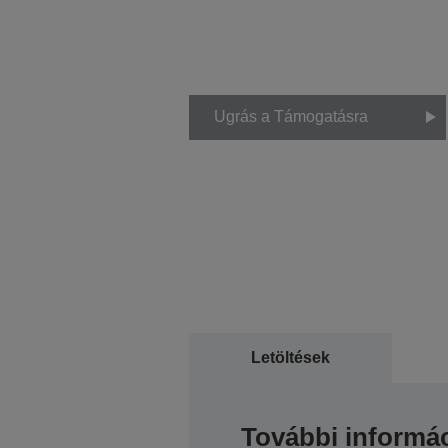
Ugrás a Támogatásra
Letöltések
További informác