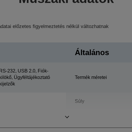
datai előzetes figyelmeztetés nélkül változhatnak
Általános
RS-232, USB 2.0, Fiók-
kilökő, Ügyféltájékoztató
Termék méretei
kijelzők
Súly
Színes