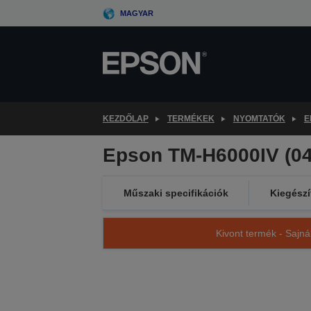
Skip
MAGYAR
to
main
content
KEZDŐLAP
TERMÉKEK
NYOMTATÓK
E
Epson TM-H6000IV (044
Műszaki specifikációk
Kiegészí
Kivont termék - Sajná