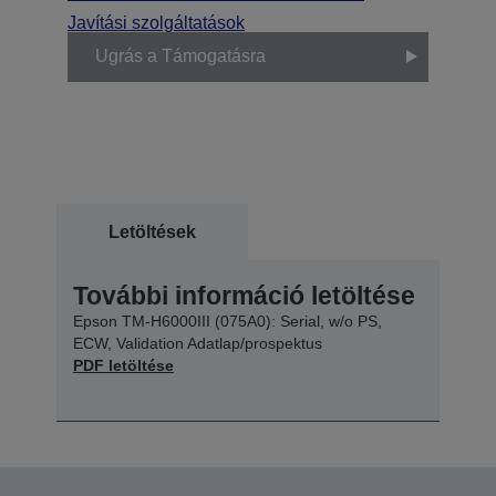
Javítási szolgáltatások
Ugrás a Támogatásra
Letöltések
További információ letöltése
Epson TM-H6000III (075A0): Serial, w/o PS,
ECW, Validation Adatlap/prospektus
PDF letöltése