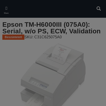
Skip
to
Kere
main
Menü
content
Epson TM-H6000III (075A0):
Serial, w/o PS, ECW, Validation
SKU: C31C625075A0
Beszüntetett