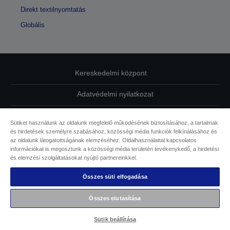
Direkt textilnyomtatás
Globális
Kereskedelmi központ
Adatvédelmi nyilatkozat
EU Data Act Compliance
Sütiket használunk az oldalunk megfelelő működésének biztosításához, a tartalmak
és hirdetések személyre szabásához, közösségi média funkciók felkínálásához és
Kapcsolatfelvétel
az oldalunk látogatottságának elemzéséhez. Oldalhasználattal kapcsolatos
információkat is megosztunk a közösségi média területén tevékenykedő, a hirdetési
Sütikkel kapcsolatos információk
és elemzési szolgáltatásokat nyújtó partnereinkkel.
Összes süti elfogadása
Az Epson elkötelezettsége az akadálymentesség mellett
Összes elutasítása
Copyright © 2026 Seiko Epson
Sütik beállítása