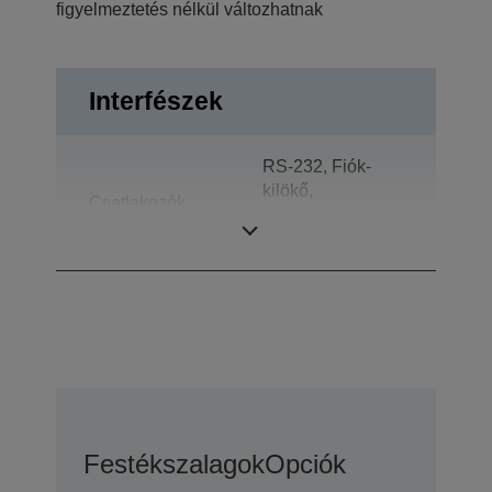
figyelmeztetés nélkül változhatnak
Interfészek
RS-232, Fiók-
kilökő,
Csatlakozók
Ügyféltájékoztató
kijelzők
Festékszalagok
Opciók