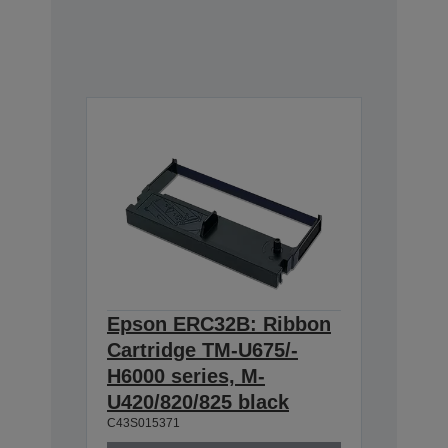
Epson ERC32B: Ribbon
Cartridge TM-U675/-
H6000 series, M-
U420/820/825 black
C43S015371