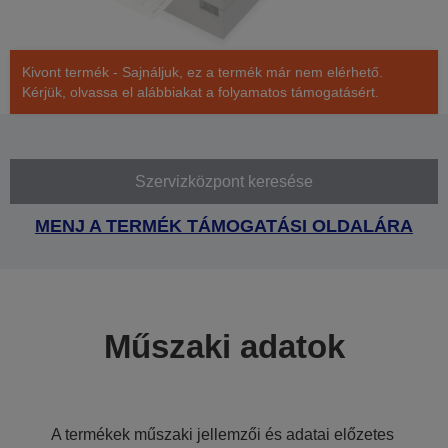
Kivont termék - Sajnáljuk, ez a termék már nem elérhető.
Kérjük, olvassa el alábbiakat a folyamatos támogatásért.
Szervizközpont keresése
MENJ A TERMÉK TÁMOGATÁSI OLDALÁRA
Műszaki adatok
A termékek műszaki jellemzői és adatai előzetes