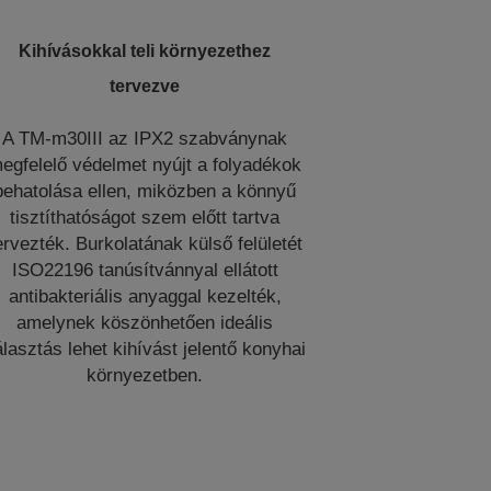
Kihívásokkal teli környezethez
tervezve
A TM-m30III az IPX2 szabványnak
egfelelő védelmet nyújt a folyadékok
behatolása ellen, miközben a könnyű
tisztíthatóságot szem előtt tartva
ervezték. Burkolatának külső felületét
ISO22196 tanúsítvánnyal ellátott
antibakteriális anyaggal kezelték,
amelynek köszönhetően ideális
lasztás lehet kihívást jelentő konyhai
környezetben.