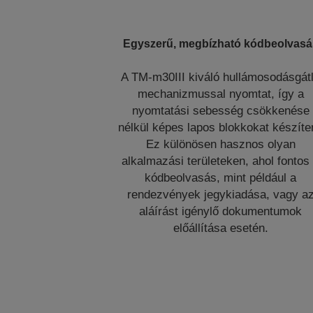
Egyszerű, megbízható kódbeolvasá
A TM-m30III kiváló hullámosodásgát
mechanizmussal nyomtat, így a
nyomtatási sebesség csökkenése
nélkül képes lapos blokkokat készíten
Ez különösen hasznos olyan
alkalmazási területeken, ahol fontos
kódbeolvasás, mint például a
rendezvények jegykiadása, vagy a
aláírást igénylő dokumentumok
előállítása esetén.