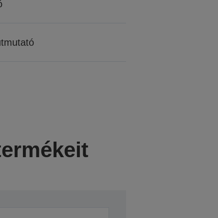
ó
útmutató
termékeit