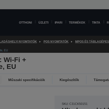
OTTHONI
ÜZLETI
IPARI
TERMÉKEK
TINTA
R
LADÁSHELYI NYOMTATÓK
POS NYOMTATÓK
MPOS ÉS TÁBLAGÉPES
te, EU
 Wi-Fi +
e, EU
Műszaki specifikációk
Kiegészítők
Támogat
SKU: C31CK50151