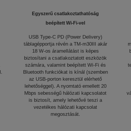
Egyszerű csatlakoztathatóság
beépített Wi-Fi-vel
USB Type-C PD (Power Delivery)
y
táblagépportja révén a TM-m30III akár
m
18 W-os áramellátást is képes
biztosítani a csatlakoztatott eszközök
,
számára, valamint beépített Wi-Fi és
t
l.
Bluetooth funkciókat is kínál (szemben
az USB-porton keresztül elérhető
lehetőséggel). A nyomtató emellett 20
Mbps sebességű hálózati kapcsolatot
vá
is biztosít, amely lehetővé teszi a
vezetékes hálózati kapcsolat
megosztását.