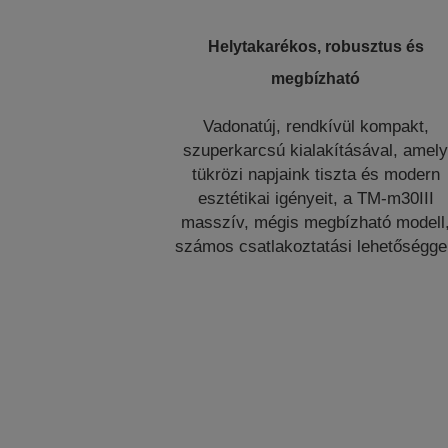
Helytakarékos, robusztus és
megbízható
Vadonatúj, rendkívül kompakt,
szuperkarcsú kialakításával, amel
tükrözi napjaink tiszta és modern
esztétikai igényeit, a TM-m30III
masszív, mégis megbízható modell
számos csatlakoztatási lehetőségge