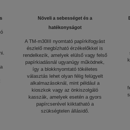
s
Növeli a sebességet és a
hatékonyságot
ló
A TM-m30III nyomtató papírkifogyást
észlelő megbízható érzékelőkkel is
i.
rendelkezik, amelyek elülső vagy felső
k
papírkiadásnál ugyanúgy működnek,
 a
így a blokknyomtató tökéletes
választás lehet olyan félig felügyelt
z
alkalmazásoknál, mint például a
f
kioszkok vagy az önkiszolgáló
s
kasszák, amelyek esetén a gyors
papírcserével kiiktatható a
szükségtelen állásidő.