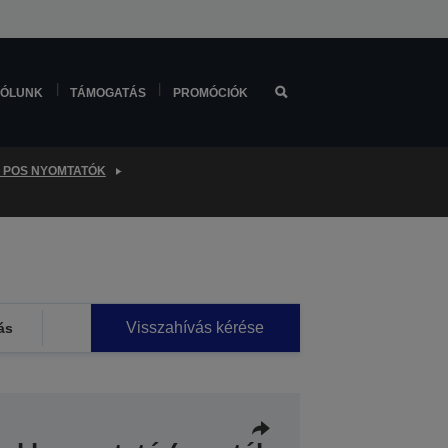
ÓLUNK
TÁMOGATÁS
PROMÓCIÓK
 POS NYOMTATÓK
Visszahívás kérése
ás