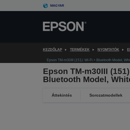
Skip
MAGYAR
to
main
content
KEZDŐLAP
TERMÉKEK
NYOMTATÓK
E
Epson TM-m30III (151): Wi-Fi + Bluetooth Model, Whi
Epson TM-m30III (151):
Bluetooth Model, Whit
Áttekintés
Sorozatmodellek