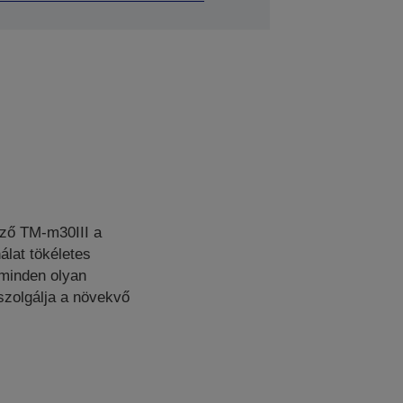
ező TM-m30III a
álat tökéletes
 minden olyan
szolgálja a növekvő