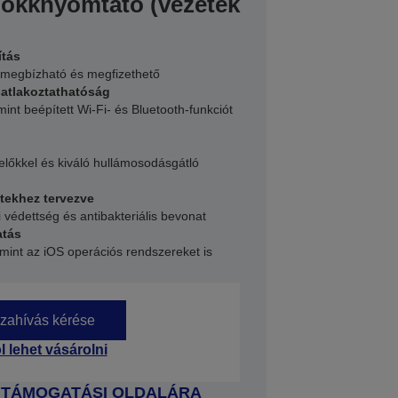
lokknyomtató (vezeték
ítás
 megbízható és megfizethető
satlakoztathatóság
nt beépített Wi-Fi- és Bluetooth-funkciót
kelőkkel és kiváló hullámosodásgátló
etekhez tervezve
i védettség és antibakteriális bevonat
atás
mint az iOS operációs rendszereket is
zahívás kérése
l lehet vásárolni
 TÁMOGATÁSI OLDALÁRA