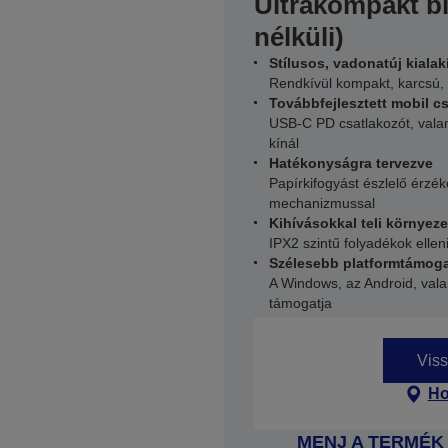
Ultrakompakt b
nélküli)
Stílusos, vadonatúj kialak
Rendkívül kompakt, karcsú,
Továbbfejlesztett mobil c
USB-C PD csatlakozót, valami
kínál
Hatékonyságra tervezve
Papírkifogyást észlelő érzé
mechanizmussal
Kihívásokkal teli környez
IPX2 szintű folyadékok ellen
Szélesebb platformtámog
A Windows, az Android, vala
támogatja
Viss
Ho
MENJ A TERMÉK