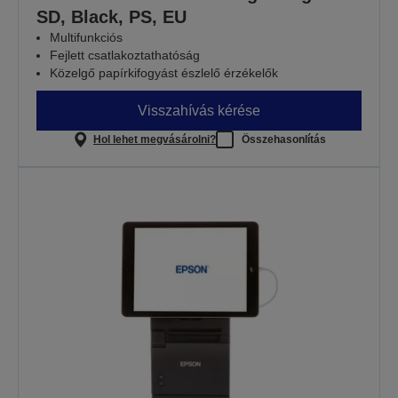
SD, Black, PS, EU
Multifunkciós
Fejlett csatlakoztathatóság
Közelgő papírkifogyást észlelő érzékelők
Visszahívás kérése
Hol lehet megvásárolni?
Összehasonlítás