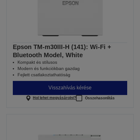
Epson TM-m30III-H (141): Wi-Fi +
Bluetooth Model, White
Kompakt és stílusos
Modern és funkciókban gazdag
Fejlett csatlakoztathatóság
Visszahívás kérése
Hol lehet megvásárolni?
Összehasonlítás