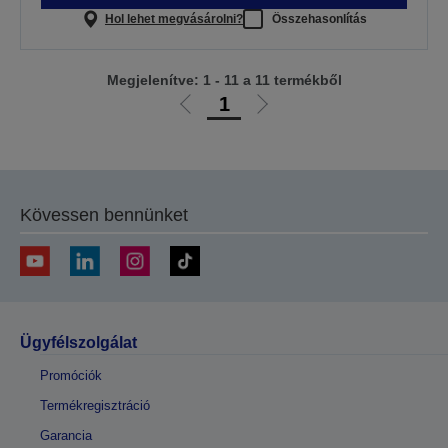
Hol lehet megvásárolni?
Összehasonlítás
Megjelenítve: 1 - 11 a 11 termékből
1
Előző
Következő
oldalra
oldalra
Kövessen bennünket
Ügyfélszolgálat
Promóciók
Termékregisztráció
Garancia