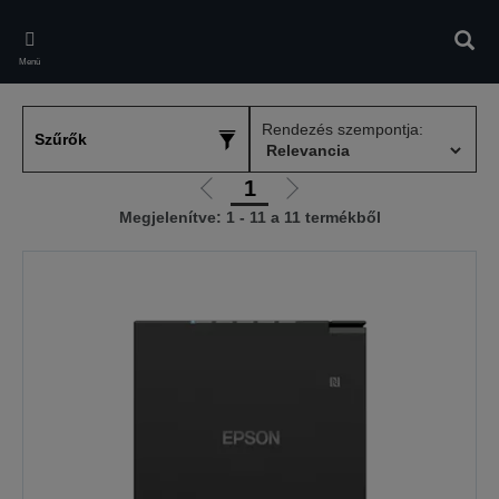
Skip
to
Kere
main
Menü
content
Rendezés szempontja:
Szűrők
1
Előző
Következő
Megjelenítve: 1 - 11 a 11 termékből
oldalra
oldalra