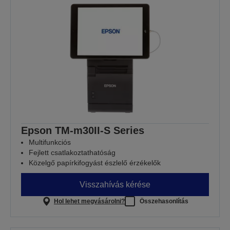
Epson TM-m30II-S Series
Multifunkciós
Fejlett csatlakoztathatóság
Közelgő papírkifogyást észlelő érzékelők
Visszahívás kérése
Hol lehet megvásárolni?
Összehasonlítás