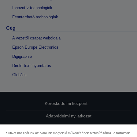
Innovatív technológiák
Fenntartható technológiák
Cég
A vezetői csapat weboldala
Epson Europe Electronics
Digigraphie
Direkt textilnyomtatás
Globális
Kereskedelmi központ
Adatvédelmi nyilatkozat
EU Data Act Compliance
Sütiket használunk az oldalunk megfelelő működésének biztosításához, a tartalmak