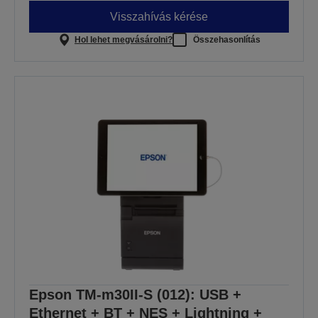
Visszahívás kérése
Hol lehet megvásárolni?
Összehasonlítás
Epson TM-m30II-S (012): USB +
Ethernet + BT + NES + Lightning +