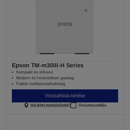
Epson TM-m30III-H Series
Kompakt és stílusos
Modern és funkciókban gazdag
Fejlett csatlakoztathatóság
Visszahívás kérése
Hol lehet megvásárolni?
Összehasonlítás