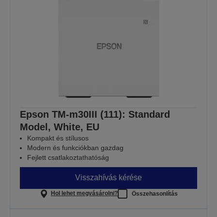
Epson TM-m30III (111): Standard
Model, White, EU
Kompakt és stílusos
Modern és funkciókban gazdag
Fejlett csatlakoztathatóság
Visszahívás kérése
Hol lehet megvásárolni?
Összehasonlítás