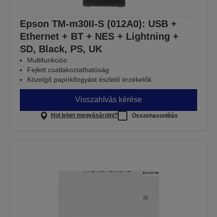
Epson TM-m30II-S (012A0): USB +
Ethernet + BT + NES + Lightning +
SD, Black, PS, UK
Multifunkciós
Fejlett csatlakoztathatóság
Közelgő papírkifogyást észlelő érzékelők
Visszahívás kérése
Hol lehet megvásárolni?
Összehasonlítás