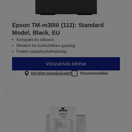
Epson TM-m30III (112): Standard
Model, Black, EU
Kompakt és stílusos
Modern és funkciókban gazdag
Fejlett csatlakoztathatóság
Visszahívás kérése
Hol lehet megvásárolni?
Összehasonlítás