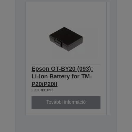
Epson OT-BY20 (093):
Epson 
Li-Ion Battery for TM-
Belt st
C32C8823
P20/P20II
C32C831093
További információ
To