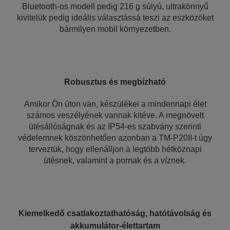
Bluetooth-os modell pedig 216 g súlyú, ultrakönnyű
kivitelük pedig ideális választássá teszi az eszközöket
bármilyen mobil környezetben.
Robusztus és megbízható
Amikor Ön úton van, készülékei a mindennapi élet
számos veszélyének vannak kitéve. A megnövelt
ütésállóságnak és az IP54-es szabvány szerinti
védelemnek köszönhetően azonban a TM-P20II-t úgy
terveztük, hogy ellenálljon a legtöbb hétköznapi
ütésnek, valamint a pornak és a víznek.
Kiemelkedő csatlakoztathatóság, hatótávolság és
akkumulátor-élettartam