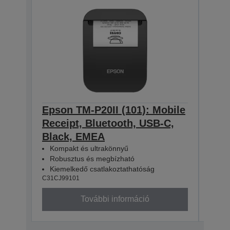
Epson TM-P20II (101): Mobile
Epso
Receipt, Bluetooth, USB-C,
Rece
Black, EMEA
WE/
Kompakt és ultrakönnyű
Kom
Robusztus és megbízható
Rob
Kiemelkedő csatlakoztathatóság
Kie
C31CJ99101
C31CJ
További információ