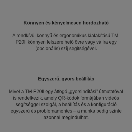
Könnyen és kényelmesen hordozható
A rendkívül könnyű és ergonomikus kialakítású TM-
P20II könnyen felszerelhető övre vagy vállra egy
(opcionális) szíj segítségével.
Egyszerű, gyors beállítás
Mivel a TM-P20II egy átfogó „gyorsindítási” útmutatóval
is rendelkezik, amely QR-kódok formájában videós
segítséggel szolgál, a beállítás és a konfiguráció
egyszerű és problémamentes – a munka pedig szinte
azonnal megindulhat.