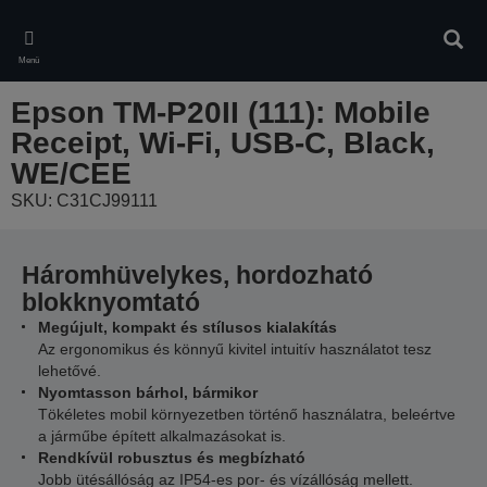
Skip
to
Kere
main
Menü
content
Epson TM-P20II (111): Mobile
Receipt, Wi-Fi, USB-C, Black,
WE/CEE
SKU: C31CJ99111
Háromhüvelykes, hordozható
blokknyomtató
Megújult, kompakt és stílusos kialakítás
Az ergonomikus és könnyű kivitel intuitív használatot tesz
lehetővé.
Nyomtasson bárhol, bármikor
Tökéletes mobil környezetben történő használatra, beleértve
a járműbe épített alkalmazásokat is.
Rendkívül robusztus és megbízható
Jobb ütésállóság az IP54-es por- és vízállóság mellett.