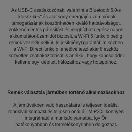
Az USB-C csatlakozónak, valamint a Bluetooth 5.0-s
„klasszikus” és alacsony energiájú üzemmódok
támogatásának köszönhetően kiváló hatótávolságot,
zökkenőmentes párosítást és megbízható egész napos
akkumulátor-üzemidőt biztosít, a Wi-Fi 5 funkció pedig
remek vezeték nélküli teljesítményt garantál, miközben
a Wi-Fi Direct funkció lehetővé teszi akár 8 eszköz
közvetlen csatlakoztatását is anélkül, hogy kapcsolódni
kellene egy kiépített hálózathoz vagy hotspothoz.
Remek választás járműben történő alkalmazásokhoz
A járművekben való használatra is teljesen ideális,
rendkívül kompakt és teljesen önálló TM-P20II könnyen
integrálható a munkafolyamatba, így Ön
hatékonyabban és termelékenyebben dolgozhat.