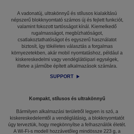
A vadonatúj, ultrakönnyű és stílusos kialakítású
népszerű blokknyomtató számos új és fejlett funkciót,
valamint fokozott tartósságot kínál. Kiemelkedő
rugalmasságot, megbízhatóságot,
csatlakoztathatóságot és egyszerű használatot
biztosít, így tökéletes választás a forgalmas
környezetekben, akár mobil nyomtatáshoz, például a
kiskereskedelmi vagy vendéglátóipari egységek,
illetve a járműbe épített alkalmazások számára.
SUPPORT
Kompakt, stílusos és ultrakönnyű
Bármilyen alkalmazási területről legyen is szó, a
kiskereskedelemtől a vendéglátásig, a blokknyomtatót
úgy terveztük, hogy megkönnyítse a felhasználók életét.
A Wi-Fi-s modell hozzávetőleg mindössze 223 g, a