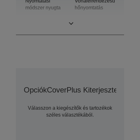
Nyomtatási
Vonalelrendezésű
módszer nyugta
hőnyomtatás
Technológia
Hőnyomtatás
Opciók
CoverPlus Kiterjesztett Gara
Válasszon a kiegészítők és tartozékok
széles választékából.