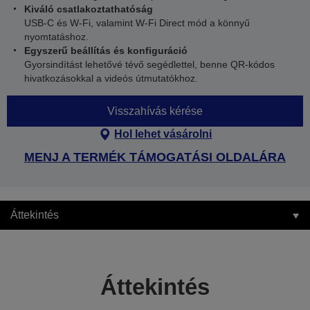
Kiváló csatlakoztathatóság
USB-C és W-Fi, valamint W-Fi Direct mód a könnyű
nyomtatáshoz.
Egyszerű beállítás és konfiguráció
Gyorsindítást lehetővé tévő segédlettel, benne QR-kódos
hivatkozásokkal a videós útmutatókhoz.
Visszahívás kérése
Hol lehet vásárolni
MENJ A TERMÉK TÁMOGATÁSI OLDALÁRA
Áttekintés
Áttekintés