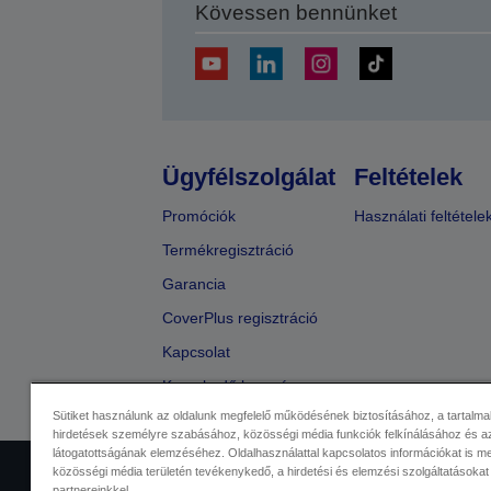
Kövessen bennünket
Ügyfélszolgálat
Feltételek
Promóciók
Használati feltétele
Termékregisztráció
Garancia
CoverPlus regisztráció
Kapcsolat
Kereskedő keresése
Sütiket használunk az oldalunk megfelelő működésének biztosításához, a tartalma
hirdetések személyre szabásához, közösségi média funkciók felkínálásához és az
látogatottságának elemzéséhez. Oldalhasználattal kapcsolatos információkat is 
közösségi média területén tevékenykedő, a hirdetési és elemzési szolgáltatásokat
Kereskedelmi központ
Adatvéde
partnereinkkel.