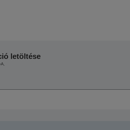
ió letöltése
=A,