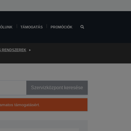
ÓLUNK
TÁMOGATÁS
PROMÓCIÓK
S RENDSZEREK
Szervizközpont keresése
lyamatos támogatásért.