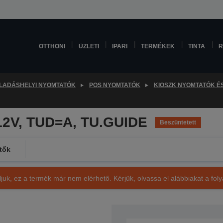
OTTHONI
ÜZLETI
IPARI
TERMÉKEK
TINTA
R
LADÁSHELYI NYOMTATÓK
POS NYOMTATÓK
KIOSZK NYOMTATÓK É
12V, TUD=A, TU.GUIDE
Beszüntetett
tők
ljuk, ez a termék már nem elérhető. Kérjük, olvassa el alábbiakat a fo
SKU: C41D143061