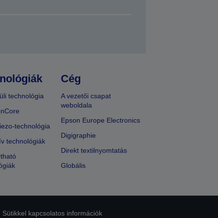
nológiák
Cég
üli technológia
A vezetői csapat
weboldala
onCore
Epson Europe Electronics
iezo-technológia
Digigraphie
ív technológiák
Direkt textilnyomtatás
tható
ógiák
Globális
Sütikkel kapcsolatos információk