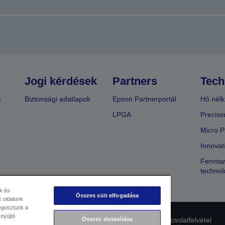
Jogi kérdések
Partners
Tech
k
Biztonsági adatlapok
Epson Partnerportál
Hő nélk
LPGA
Precisi
Micro P
Innovat
Fenntar
technol
k és
Összes süti elfogadása
 oldalunk
megosztunk a
 nyújtó
Összes elutasítása
lmi nyilatkozat
EU Data Act Compliance
Kapcsolatfelvétel