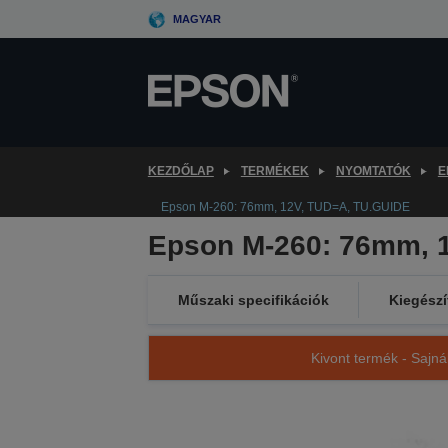
Skip
MAGYAR
to
main
content
KEZDŐLAP
TERMÉKEK
NYOMTATÓK
E
Epson M-260: 76mm, 12V, TUD=A, TU.GUIDE
Epson M-260: 76mm, 
Műszaki specifikációk
Kiegészí
Kivont termék - Sajná