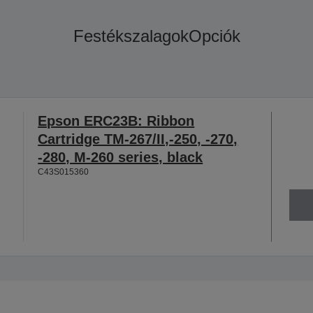
Festékszalagok
Opciók
Epson ERC23B: Ribbon
Cartridge TM-267/II,-250, -270,
-280, M-260 series, black
C43S015360