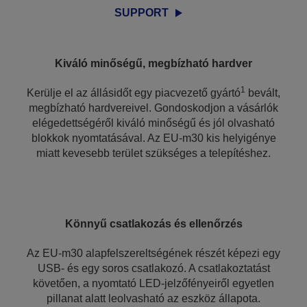
SUPPORT
Kiváló minőségű, megbízható hardver
1
Kerülje el az állásidőt egy piacvezető gyártó
bevált,
megbízható hardvereivel. Gondoskodjon a vásárlók
elégedettségéről kiváló minőségű és jól olvasható
blokkok nyomtatásával. Az EU-m30 kis helyigénye
miatt kevesebb terület szükséges a telepítéshez.
Könnyű csatlakozás és ellenőrzés
Az EU-m30 alapfelszereltségének részét képezi egy
USB- és egy soros csatlakozó. A csatlakoztatást
követően, a nyomtató LED-jelzőfényeiről egyetlen
pillanat alatt leolvasható az eszköz állapota.