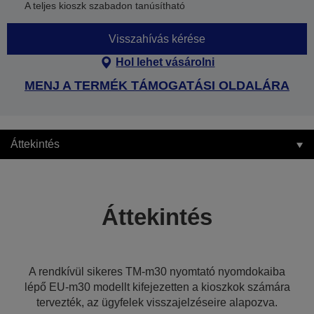
A teljes kioszk szabadon tanúsítható
Visszahívás kérése
Hol lehet vásárolni
MENJ A TERMÉK TÁMOGATÁSI OLDALÁRA
Áttekintés
Áttekintés
A rendkívül sikeres TM-m30 nyomtató nyomdokaiba
lépő EU-m30 modellt kifejezetten a kioszkok számára
tervezték, az ügyfelek visszajelzéseire alapozva.