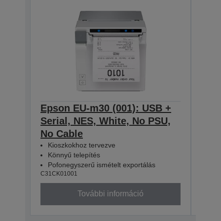
Epson EU-m30 (001): USB +
Eps
Serial, NES, White, No PSU,
Seri
No Cable
No 
Kioszkokhoz tervezve
Kio
Könnyű telepítés
Kön
Pofonegyszerű ismételt exportálás
Pof
C31CK01001
C31CK
További információ