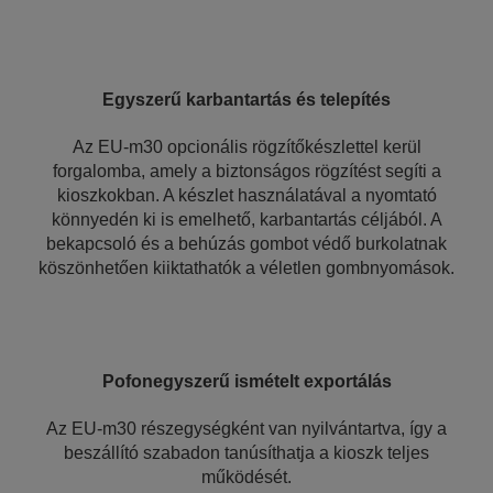
Egyszerű karbantartás és telepítés
Az EU-m30 opcionális rögzítőkészlettel kerül
forgalomba, amely a biztonságos rögzítést segíti a
kioszkokban. A készlet használatával a nyomtató
könnyedén ki is emelhető, karbantartás céljából. A
bekapcsoló és a behúzás gombot védő burkolatnak
köszönhetően kiiktathatók a véletlen gombnyomások.
Pofonegyszerű ismételt exportálás
Az EU-m30 részegységként van nyilvántartva, így a
beszállító szabadon tanúsíthatja a kioszk teljes
működését.