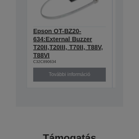
Epson OT-BZ20-
Epson 
634:External Buzzer
Wall h
T20II,T20III, T70II, T88V,
TM-m3
C32C8810
T88VI
C32C890634
További információ
To
Támogatás