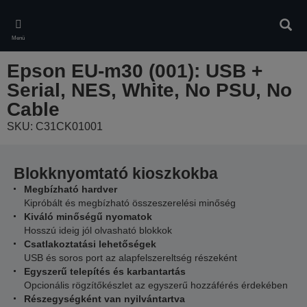
Skip
to
Kere
main
Menü
content
Epson EU-m30 (001): USB +
Serial, NES, White, No PSU, No
Cable
SKU: C31CK01001
Blokknyomtató kioszkokba
Megbízható hardver
Kipróbált és megbízható összeszerelési minőség
Kiváló minőségű nyomatok
Hosszú ideig jól olvasható blokkok
Csatlakoztatási lehetőségek
USB és soros port az alapfelszereltség részeként
Egyszerű telepítés és karbantartás
Opcionális rögzítőkészlet az egyszerű hozzáférés érdekében
Részegységként van nyilvántartva