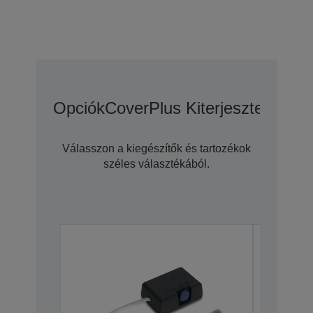
Opciók
CoverPlus Kiterjesztett Gara
Válasszon a kiegészítők és tartozékok
széles választékából.