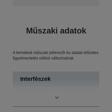
Műszaki adatok
A termékek műszaki jellemzői és adatai előzetes
figyelmeztetés nélkül változhatnak
Interfészek
USB 2.0, RS-
Csatlakozók
232C