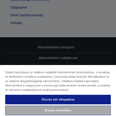
Digigraphie
Direkt textilnyomtatás
Globális
Kereskedelmi központ
Adatvédelmi nyilatkozat
EU Data Act Compliance
Sütiket használunk az oldalunk megfelelő működésének biztosításához, a tartalmak
és hirdetések személyre szabásához, közösségi média funkciók felkínálásához és
Kapcsolatfelvétel
az oldalunk látogatottságának elemzéséhez. Oldalhasználattal kapcsolatos
információkat is megosztunk a közösségi média területén tevékenykedő, a hirdetési
Sütikkel kapcsolatos információk
és elemzési szolgáltatásokat nyújtó partnereinkkel.
Összes süti elfogadása
Az Epson elkötelezettsége az akadálymentesség mellett
Összes elutasítása
Copyright © 2026 Seiko Epson