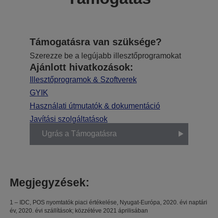
Támogatásra van szüksége?
Szerezze be a legújabb illesztőprogramokat
Ajánlott hivatkozások:
Illesztőprogramok & Szoftverek
GYIK
Használati útmutatók & dokumentáció
Javítási szolgáltatások
Ugrás a Támogatásra
Megjegyzések:
1 – IDC, POS nyomtatók piaci értékelése, Nyugat-Európa, 2020. évi naptári
év, 2020. évi szállítások; közzétéve 2021 áprilisában