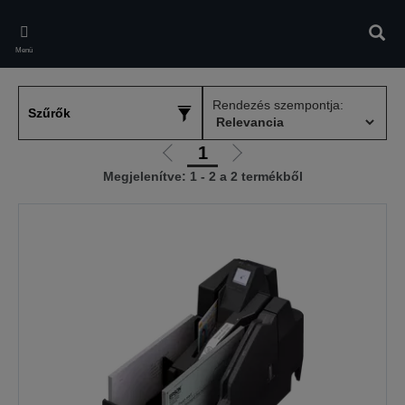
Skip
to
Kere
main
Menü
content
Rendezés szempontja:
Szűrők
1
Előző
Következő
Megjelenítve: 1 - 2 a 2 termékből
oldalra
oldalra