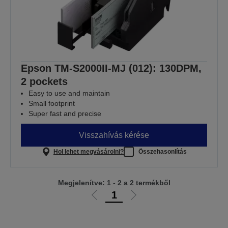
Epson TM-S2000II-MJ (012): 130DPM,
2 pockets
Easy to use and maintain
Small footprint
Super fast and precise
Visszahívás kérése
Hol lehet megvásárolni?
Összehasonlítás
Megjelenítve: 1 - 2 a 2 termékből
1
Előző
Következő
oldalra
oldalra