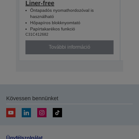
Liner-free
ED
C31C4
Öntapadós nyomathordozóval is
használható
Hőpapíros blokknyomtató
Papírtakarékos funkció
C31C412682
További információ
Kövessen bennünket
Ügyfélszolgálat