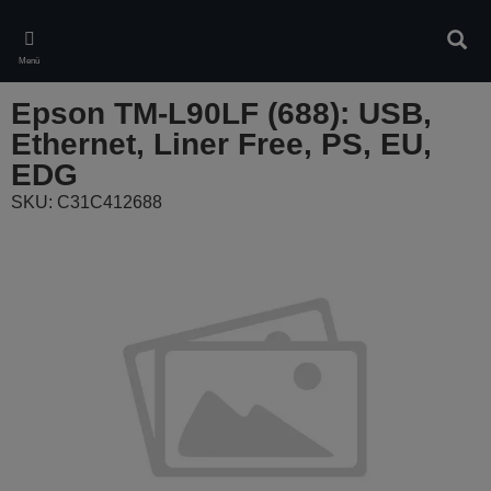
Skip
to
Kere
main
Menü
content
Epson TM-L90LF (688): USB,
Ethernet, Liner Free, PS, EU,
EDG
SKU: C31C412688