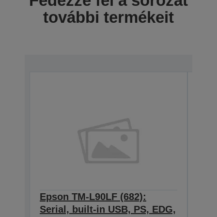
Fedezze fel a sorozat
további termékeit
Epson TM-L90LF (682):
Eps
Serial, built-in USB, PS, EDG,
Ethe