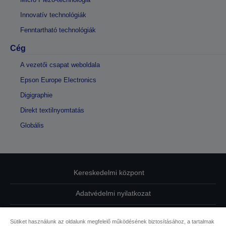
Innovatív technológiák
Fenntartható technológiák
Cég
A vezetői csapat weboldala
Epson Europe Electronics
Digigraphie
Direkt textilnyomtatás
Globális
Kereskedelmi központ
Adatvédelmi nyilatkozat
EU Data Act Compliance
Sütiket használunk az oldalunk megfelelő működésének biztosításához, a tartalmak