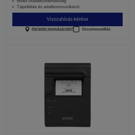
Mobil csatlakoztathatóság
Tápellátás és adatkommunikáció
Visszahívás kérése
Hol lehet megvásárolni?
Összehasonlítás