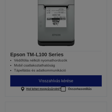
Epson TM-L100 Series
Védőfólia nélküli nyomathordozók
Mobil csatlakoztathatóság
Tápellátás és adatkommunikáció
Visszahívás kérése
Hol lehet megvásárolni?
Összehasonlítás