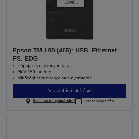
Epson TM-L90 (465): USB, Ethernet,
PS, EDG
Hőpapíros címkenyomtató
Akár 150 mm/mp
Minőségi szürkeárnyalatos nyomtatás
Visszahívás kérése
Hol lehet megvásárolni?
Összehasonlítás