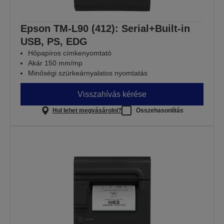
Epson TM-L90 (412): Serial+Built-in
USB, PS, EDG
Hőpapíros címkenyomtató
Akár 150 mm/mp
Minőségi szürkeárnyalatos nyomtatás
Visszahívás kérése
Hol lehet megvásárolni?
Összehasonlítás