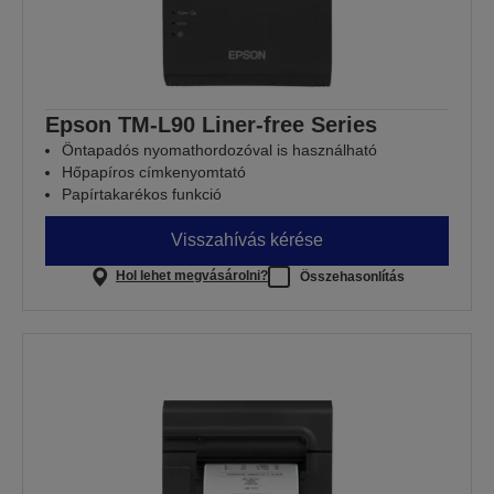
Epson TM-L90 Liner-free Series
Öntapadós nyomathordozóval is használható
Hőpapíros címkenyomtató
Papírtakarékos funkció
Visszahívás kérése
Hol lehet megvásárolni?
Összehasonlítás