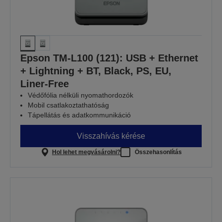
Epson TM-L100 (121): USB + Ethernet
+ Lightning + BT, Black, PS, EU,
Liner-Free
Védőfólia nélküli nyomathordozók
Mobil csatlakoztathatóság
Tápellátás és adatkommunikáció
Visszahívás kérése
Hol lehet megvásárolni?
Összehasonlítás