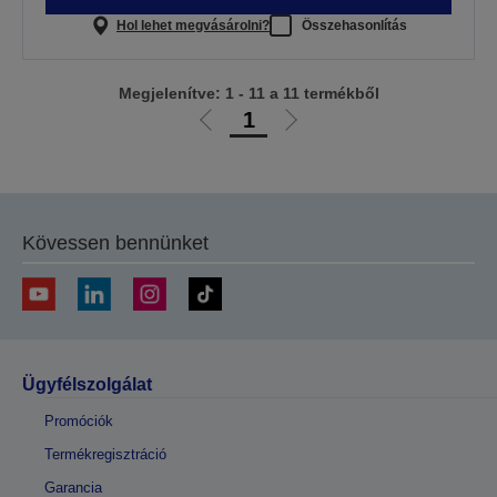
Hol lehet megvásárolni?
Összehasonlítás
Megjelenítve: 1 - 11 a 11 termékből
1
Előző
Következő
oldalra
oldalra
Kövessen bennünket
Ügyfélszolgálat
Promóciók
Termékregisztráció
Garancia