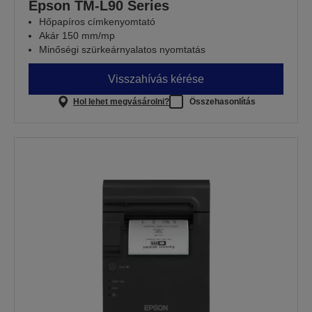
Epson TM-L90 Series
Hőpapíros címkenyomtató
Akár 150 mm/mp
Minőségi szürkeárnyalatos nyomtatás
Visszahívás kérése
Hol lehet megvásárolni?
Összehasonlítás