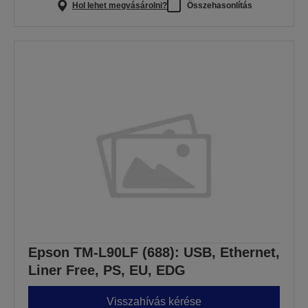
Hol lehet megvásárolni?
Összehasonlítás
Epson TM-L90LF (688): USB, Ethernet,
Liner Free, PS, EU, EDG
Visszahívás kérése