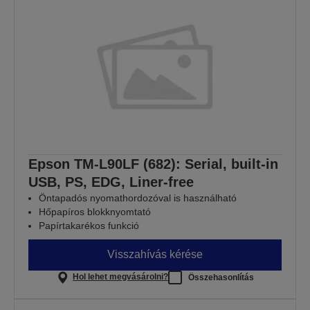
Epson TM-L90LF (682): Serial, built-in
USB, PS, EDG, Liner-free
Öntapadós nyomathordozóval is használható
Hőpapíros blokknyomtató
Papírtakarékos funkció
Visszahívás kérése
Hol lehet megvásárolni?
Összehasonlítás