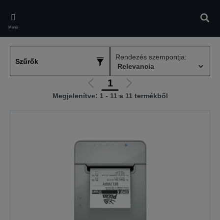
Skip
to
Kere
main
Menü
content
Rendezés szempontja:
Szűrők
1
Előző
Következő
Megjelenítve: 1 - 11 a 11 termékből
oldalra
oldalra