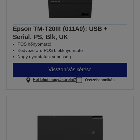
Epson TM-T20III (011A0): USB +
Serial, PS, Blk, UK
POS hőnyomtató
Kedvező árú POS blokknyomtató
Nagy nyomtatási sebesség
Visszahívás kérése
Hol lehet megvásárolni?
Összehasonlítás