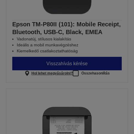
Epson TM-P80II (101): Mobile Receipt,
Bluetooth, USB-C, Black, EMEA
Vadonatúj, stílusos kialakítás
Ideális a mobil munkavégzéshez
Kiemelkedő csatlakoztathatóság
Visszahívás kérése
Hol lehet megvásárolni?
Összehasonlítás