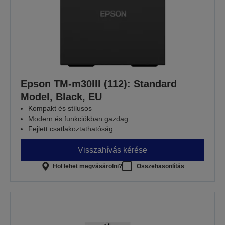
Epson TM-m30III (112): Standard
Model, Black, EU
Kompakt és stílusos
Modern és funkciókban gazdag
Fejlett csatlakoztathatóság
Visszahívás kérése
Hol lehet megvásárolni?
Összehasonlítás