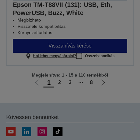
Epson TM-T88VII (131): USB, Eth,
PowerUSB, Buzz, White
Megbízható
Visszafelé kompatibilitás
Környezettudatos
Visszahívás kérése
Hol lehet megvásárolni?
Összehasonlítás
Megjelenítve: 1 - 15 a 110 termékből
1
2
3
⋯
8
Előző
Következő
oldalra
oldalra
Kövessen bennünket