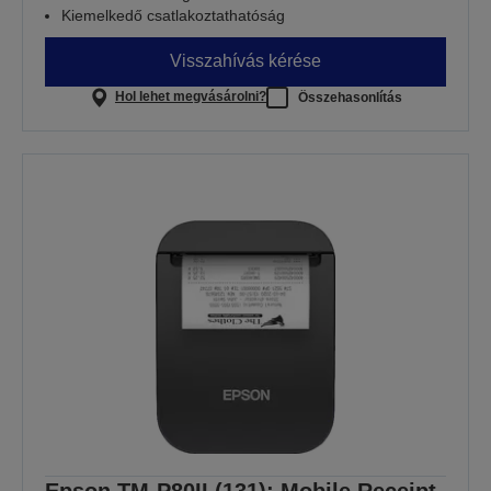
Kiemelkedő csatlakoztathatóság
Visszahívás kérése
Hol lehet megvásárolni?
Összehasonlítás
Epson TM-P80II (131): Mobile Receipt,