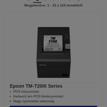
Előző
Következő
Megjelenítve: 1 - 15 a 110 termékből
oldalra
oldalra
Epson TM-T20III Series
POS hőnyomtató
Kedvező árú POS blokknyomtató
Nagy nyomtatási sebesség