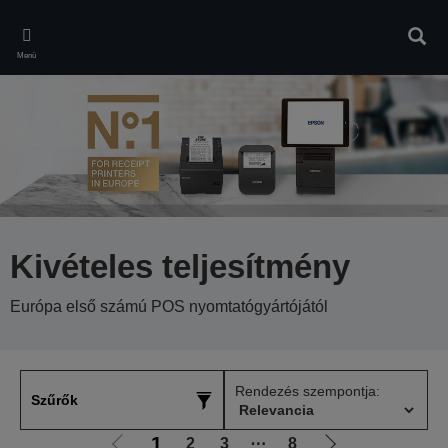
Skip
to
Kere
main
Menü
content
Kivételes teljesítmény
Európa első számú POS nyomtatógyártójától
Rendezés szempontja:
Szűrők
1
2
3
⋯
8