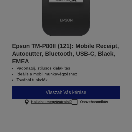
Epson TM-P80II (121): Mobile Receipt,
Autocutter, Bluetooth, USB-C, Black,
EMEA
Vadonatúj, stílusos kialakítás
Ideális a mobil munkavégzéshez
További funkciók
Visszahívás kérése
Hol lehet megvásárolni?
Összehasonlítás