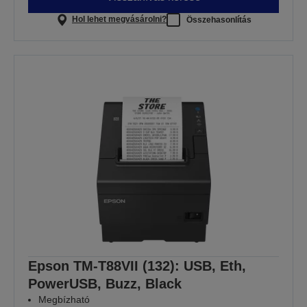
Hol lehet megvásárolni?
Összehasonlítás
Epson TM-T88VII (132): USB, Eth,
PowerUSB, Buzz, Black
Megbízható