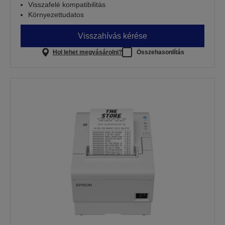
Visszafelé kompatibilitás
Környezettudatos
Visszahívás kérése
Hol lehet megvásárolni?
Összehasonlítás