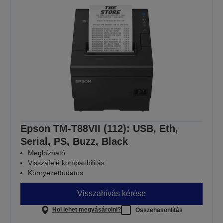
Epson TM-T88VII (112): USB, Eth,
Serial, PS, Buzz, Black
Megbízható
Visszafelé kompatibilitás
Környezettudatos
Visszahívás kérése
Hol lehet megvásárolni?
Összehasonlítás