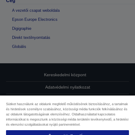
Cég
A vezetői csapat weboldala
Epson Europe Electronics
Digigraphie
Direkt textilnyomtatás
Globális
Kereskedelmi központ
Adatvédelmi nyilatkozat
EU Data Act Compliance
Sütiket használunk az oldalunk megfelelő működésének biztosításához, a tartalmak
és hirdetések személyre szabásához, közösségi média funkciók felkínálásához és
Kapcsolatfelvétel
az oldalunk látogatottságának elemzéséhez. Oldalhasználattal kapcsolatos
információkat is megosztunk a közösségi média területén tevékenykedő, a hirdetési
Sütikkel kapcsolatos információk
és elemzési szolgáltatásokat nyújtó partnereinkkel.