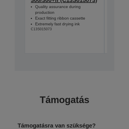
Quality assurance during
Quality
production
product
Exact fitting ribbon cassette
Exact fi
Extremely fast drying ink
Extremel
C13S015073
C13S0156
To
Támogatás
Támogatásra van szüksége?