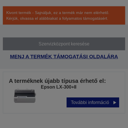
Kivont termék - Sajnáljuk, ez a termék már nem elérhető.
Kérjük, olvassa el alábbiakat a folyamatos támogatásért.
Szervizközpont keresése
MENJ A TERMÉK TÁMOGATÁSI OLDALÁRA
A terméknek újabb típusa érhető el:
Epson LX-300+II
További információ