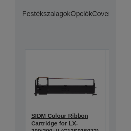
Festékszalagok
Opciók
CoverPlus Ki
SIDM Colour Ribbon
SIDM B
Cartridge for LX-
Cartri
300/300+II (C13S015073)
300/+/