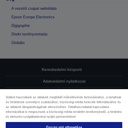
A vezetői csapat weboldala
Epson Europe Electronics
Digigraphie
Direkt textilnyomtatás
Globális
Kereskedelmi központ
Adatvédelmi nyilatkozat
EU Data Act Compliance
Sütiket használunk az oldalunk megfelelő működésének biztosításához, a tartalmak
és hirdetések személyre szabásához, közösségi média funkciók felkínálásához és
Kapcsolatfelvétel
az oldalunk látogatottságának elemzéséhez. Oldalhasználattal kapcsolatos
információkat is megosztunk a közösségi média területén tevékenykedő, a hirdetési
Sütikkel kapcsolatos információk
és elemzési szolgáltatásokat nyújtó partnereinkkel.
Összes süti elfogadása