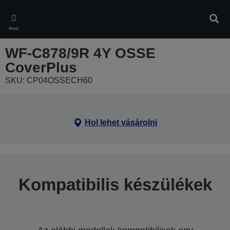
Skip
to
Kere
main
Menü
content
WF-C878/9R 4Y OSSE
CoverPlus
SKU: CP04OSSECH60
Hol lehet vásárolni
Kompatibilis készülékek