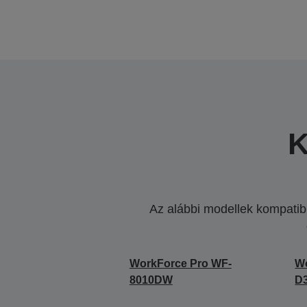
K
Az alábbi modellek kompatibi
WorkForce Pro WF-
W
8010DW
D