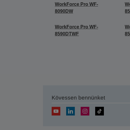
WorkForce Pro WF-
Wo
8090DW
8
WorkForce Pro WF-
Wo
8590DTWF
8
Kövessen bennünket