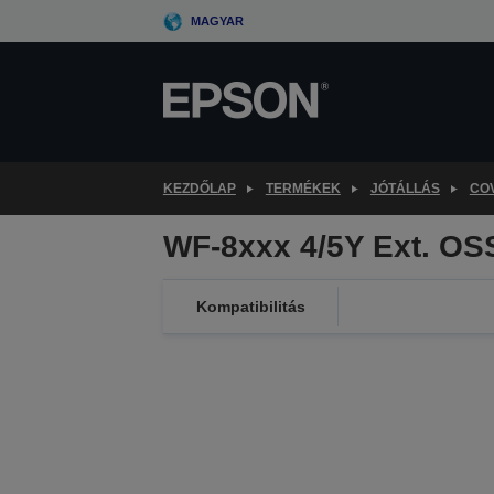
Skip
MAGYAR
to
main
content
KEZDŐLAP
TERMÉKEK
JÓTÁLLÁS
CO
WF-8xxx 4/5Y Ext. OS
Kompatibilitás