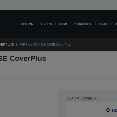
OTTHONI
ÜZLETI
IPARI
TERMÉKEK
TINTA
R
VERPLUS
WF-8xxx 4/5Y Ext. OSSE CoverPlus
SE CoverPlus
SKU: CP45OSSECD45
Ho