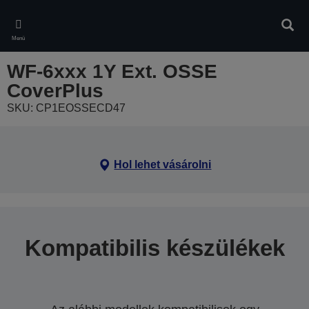
Skip
to
Kere
main
Menü
content
WF-6xxx 1Y Ext. OSSE
CoverPlus
SKU: CP1EOSSECD47
Hol lehet vásárolni
Kompatibilis készülékek