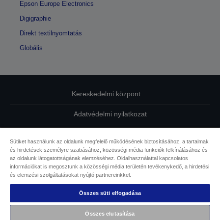
Epson Europe Electronics
Digigraphie
Direkt textilnyomtatás
Globális
Kereskedelmi központ
Adatvédelmi nyilatkozat
EU Data Act Compliance
Sütiket használunk az oldalunk megfelelő működésének biztosításához, a tartalmak
és hirdetések személyre szabásához, közösségi média funkciók felkínálásához és
Kapcsolatfelvétel
az oldalunk látogatottságának elemzéséhez. Oldalhasználattal kapcsolatos
információkat is megosztunk a közösségi média területén tevékenykedő, a hirdetési
Sütikkel kapcsolatos információk
és elemzési szolgáltatásokat nyújtó partnereinkkel.
Összes süti elfogadása
Az Epson elkötelezettsége az akadálymentesség mellett
Összes elutasítása