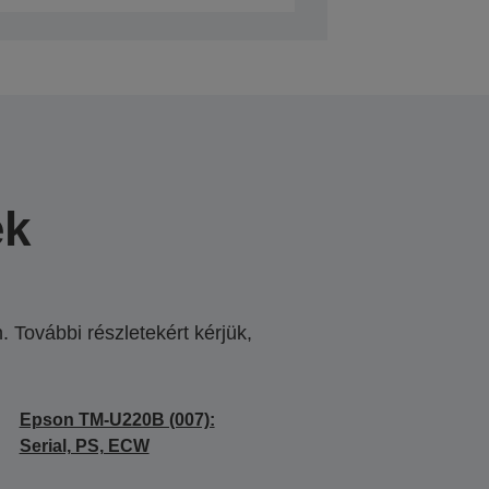
ek
 További részletekért kérjük,
.
Epson TM-U220B (007):
Serial, PS, ECW