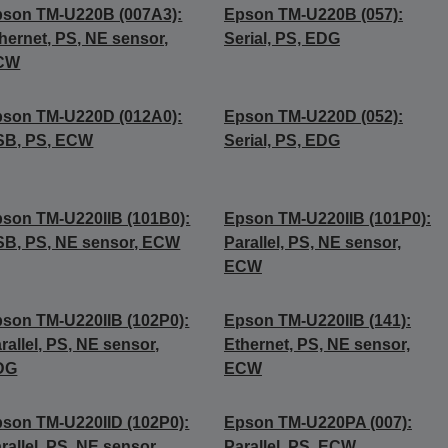
son TM-U220B (007A3):
Epson TM-U220B (057):
hernet, PS, NE sensor,
Serial, PS, EDG
CW
son TM-U220D (012A0):
Epson TM-U220D (052):
SB, PS, ECW
Serial, PS, EDG
son TM-U220IIB (101B0):
Epson TM-U220IIB (101P0):
B, PS, NE sensor, ECW
Parallel, PS, NE sensor,
ECW
son TM-U220IIB (102P0):
Epson TM-U220IIB (141):
rallel, PS, NE sensor,
Ethernet, PS, NE sensor,
DG
ECW
son TM-U220IID (102P0):
Epson TM-U220PA (007):
rallel, PS, NE sensor,
Parallel, PS, ECW