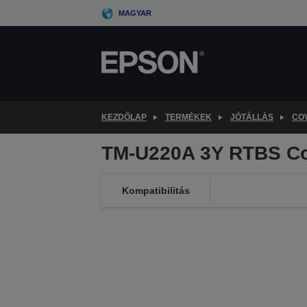
Skip
MAGYAR
to
main
content
KEZDŐLAP
TERMÉKEK
JÓTÁLLÁS
CO
TM-U220A 3Y RTBS Co
Kompatibilitás