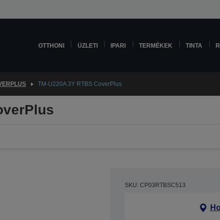
OTTHONI
ÜZLETI
IPARI
TERMÉKEK
TINTA
R
VERPLUS
TM-U220A 3Y RTBS CoverPlus
verPlus
SKU: CP03RTBSC513
Ho