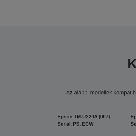
K
Az alábbi modellek kompatibi
Epson TM-U220A (007):
Ep
Serial, PS, ECW
Se