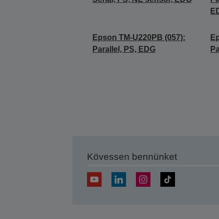
E
Epson TM-U220PB (057):
Ep
Parallel, PS, EDG
Pa
Kövessen bennünket