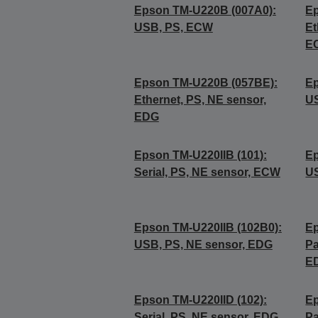
Epson TM-U220B (007A0):
Ep
USB, PS, ECW
Et
E
Epson TM-U220B (057BE):
Ep
Ethernet, PS, NE sensor,
U
EDG
Epson TM-U220IIB (101):
Ep
Serial, PS, NE sensor, ECW
US
Epson TM-U220IIB (102B0):
Ep
USB, PS, NE sensor, EDG
Pa
E
Epson TM-U220IID (102):
Ep
Serial, PS, NE sensor, EDG
Pa