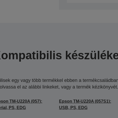
ompatibilis készülék
lisek egy vagy több termékkel ebben a termékcsaládban.
olvassa el az alábbi linkeket, vagy a termék kézikönyvét
son TM-U220A (057):
Epson TM-U220A (057S1):
rial, PS, EDG
USB, PS, EDG