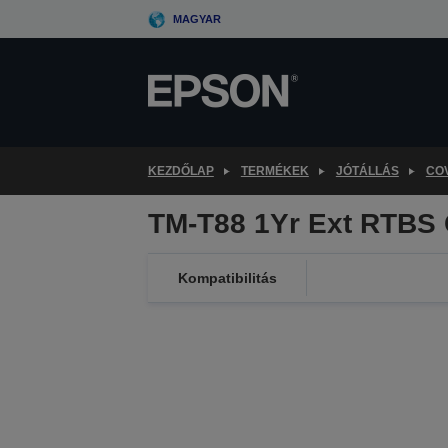
Skip
MAGYAR
to
main
content
KEZDŐLAP
TERMÉKEK
JÓTÁLLÁS
CO
TM-T88 1Yr Ext RTBS
Kompatibilitás