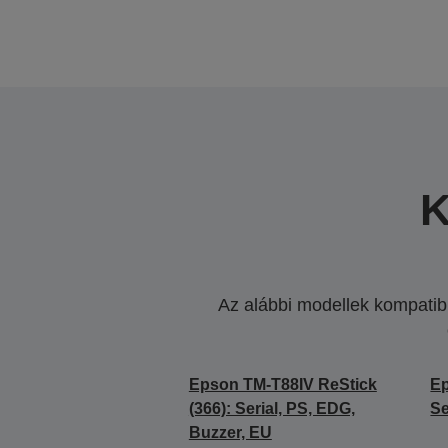
K
Az alábbi modellek kompatibi
Epson TM-T88IV ReStick
Ep
(366): Serial, PS, EDG,
Se
Buzzer, EU