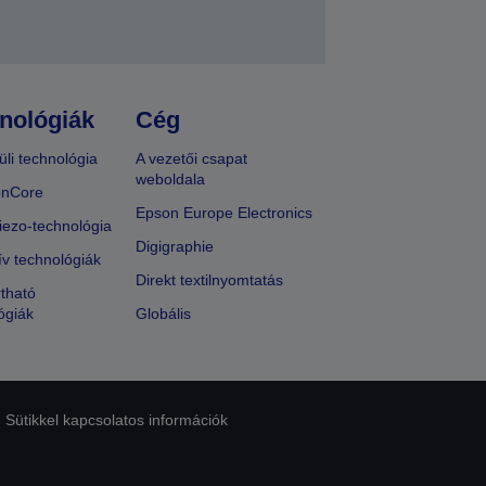
nológiák
Cég
üli technológia
A vezetői csapat
weboldala
onCore
Epson Europe Electronics
iezo-technológia
Digigraphie
ív technológiák
Direkt textilnyomtatás
tható
ógiák
Globális
Sütikkel kapcsolatos információk