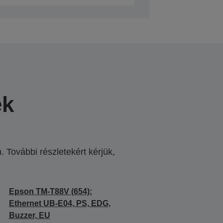
ek
 További részletekért kérjük,
.
Epson TM-T88V (654):
Ethernet UB-E04, PS, EDG,
Buzzer, EU