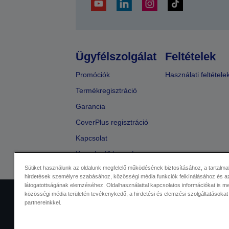
Ügyfélszolgálat
Feltételek
Promóciók
Használati feltétele
Termékregisztráció
Garancia
CoverPlus regisztráció
Kapcsolat
Kereskedő keresése
Sütiket használunk az oldalunk megfelelő működésének biztosításához, a tartalma
hirdetések személyre szabásához, közösségi média funkciók felkínálásához és az
látogatottságának elemzéséhez. Oldalhasználattal kapcsolatos információkat is 
közösségi média területén tevékenykedő, a hirdetési és elemzési szolgáltatásokat
Kereskedelmi központ
Adatvéde
partnereinkkel.