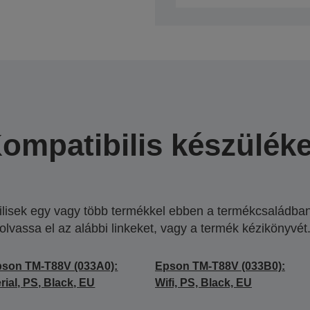
ompatibilis készülék
lisek egy vagy több termékkel ebben a termékcsaládban.
olvassa el az alábbi linkeket, vagy a termék kézikönyvét
son TM-T88V (033A0):
Epson TM-T88V (033B0):
rial, PS, Black, EU
Wifi, PS, Black, EU