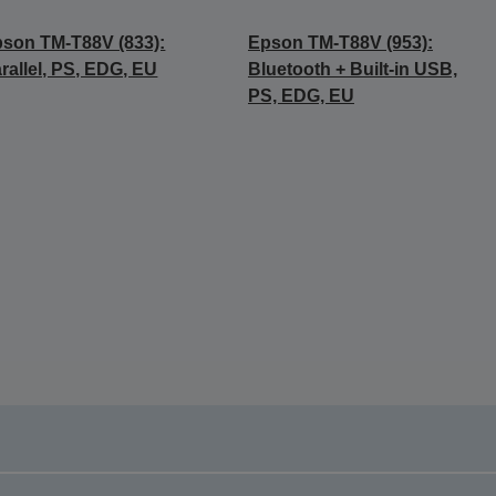
son TM-T88V (833):
Epson TM-T88V (953):
rallel, PS, EDG, EU
Bluetooth + Built-in USB,
PS, EDG, EU