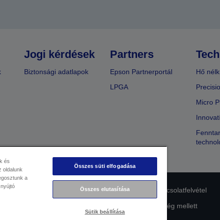
Jogi kérdések
Partners
Tech
k
Biztonsági adatlapok
Epson Partnerportál
Hő nélk
LPGA
Precisi
Micro P
Innovat
Fenntar
technol
k és
Összes süti elfogadása
 oldalunk
megosztunk a
 nyújtó
lmi nyilatkozat
EU Data Act Compliance
Összes elutasítása
Kapcsolatfelvétel
Az Epson elkötelezettsége az akadálymentesség mellett
Sütik beállítása