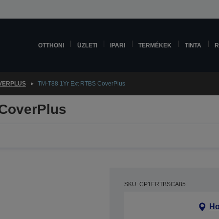
OTTHONI
ÜZLETI
IPARI
TERMÉKEK
TINTA
R
VERPLUS
TM-T88 1Yr Ext RTBS CoverPlus
 CoverPlus
SKU: CP1ERTBSCA85
Ho