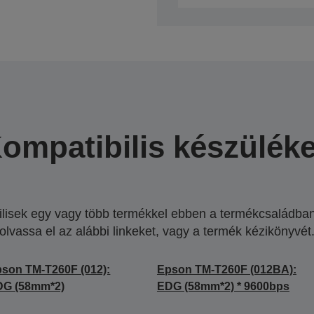
ompatibilis készülék
lisek egy vagy több termékkel ebben a termékcsaládban.
olvassa el az alábbi linkeket, vagy a termék kézikönyvét
son TM-T260F (012):
Epson TM-T260F (012BA):
DG (58mm*2)
EDG (58mm*2) * 9600bps