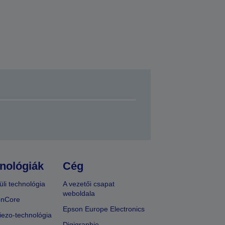
nológiák
Cég
üli technológia
A vezetői csapat
weboldala
onCore
Epson Europe Electronics
iezo-technológia
Digigraphie