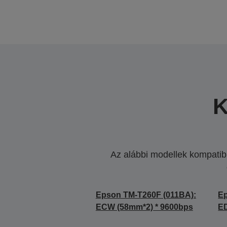
K
Az alábbi modellek kompatibi
Epson TM-T260F (011BA):
Ep
ECW (58mm*2) * 9600bps
E