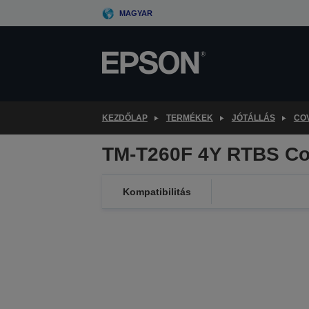
Skip
MAGYAR
to
main
content
KEZDŐLAP
TERMÉKEK
JÓTÁLLÁS
CO
TM-T260F 4Y RTBS Co
Kompatibilitás