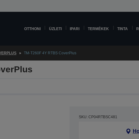
OTTHONI
ÜZLETI
IPARI
TERMÉKEK
TINTA
R
VERPLUS
TM-T260F 4Y RTBS CoverPlus
verPlus
SKU: CP04RTBSC481
Ho