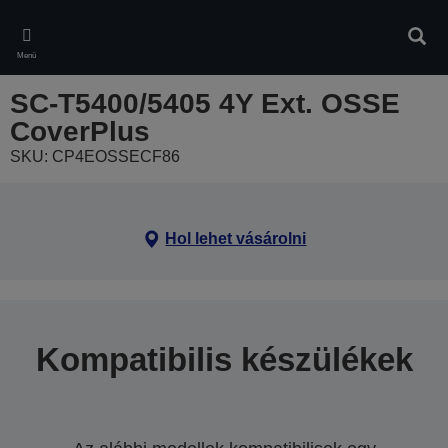
Skip
to
Kere
main
Menü
content
SC-T5400/5405 4Y Ext. OSSE
CoverPlus
SKU: CP4EOSSECF86
Hol lehet vásárolni
Kompatibilis készülékek