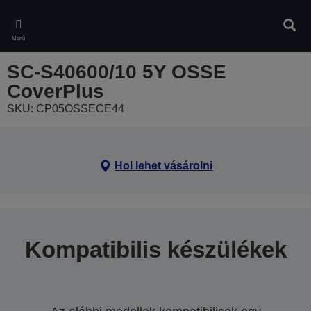
Skip
to
Kere
main
Menü
content
SC-S40600/10 5Y OSSE
CoverPlus
SKU: CP05OSSECE44
Hol lehet vásárolni
Kompatibilis készülékek