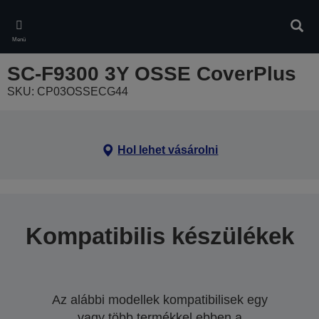
Skip
to
Kere
main
Menü
content
SC-F9300 3Y OSSE CoverPlus
SKU: CP03OSSECG44
Hol lehet vásárolni
Kompatibilis készülékek
Az alábbi modellek kompatibilisek egy
vagy több termékkel ebben a