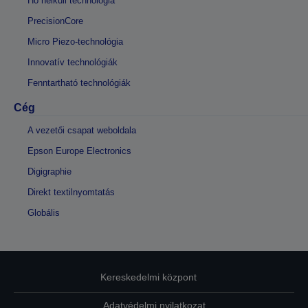
Hő nélküli technológia
PrecisionCore
Micro Piezo-technológia
Innovatív technológiák
Fenntartható technológiák
Cég
A vezetői csapat weboldala
Epson Europe Electronics
Digigraphie
Direkt textilnyomtatás
Globális
Kereskedelmi központ
Adatvédelmi nyilatkozat