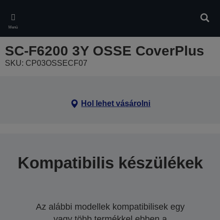
Skip
to
Kere
main
Menü
content
SC-F6200 3Y OSSE CoverPlus
SKU: CP03OSSECF07
Hol lehet vásárolni
Kompatibilis készülékek
Az alábbi modellek kompatibilisek egy
vagy több termékkel ebben a