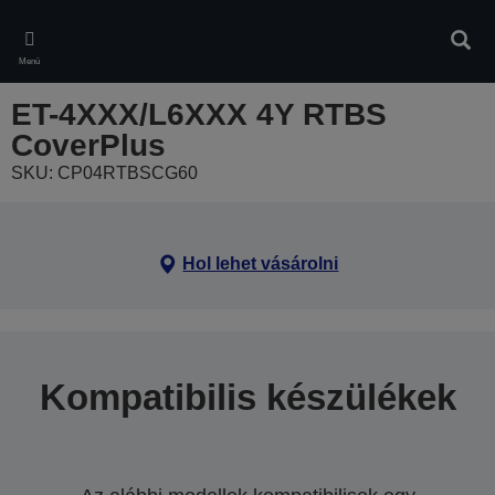
Skip
to
Kere
main
Menü
content
ET-4XXX/L6XXX 4Y RTBS
CoverPlus
SKU: CP04RTBSCG60
Hol lehet vásárolni
Kompatibilis készülékek