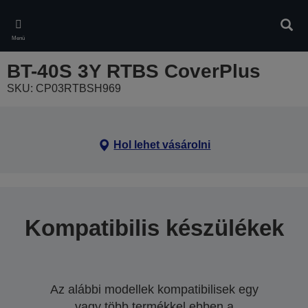
Skip
to
Kere
main
Menü
content
BT-40S 3Y RTBS CoverPlus
SKU: CP03RTBSH969
Hol lehet vásárolni
Kompatibilis készülékek
Az alábbi modellek kompatibilisek egy
vagy több termékkel ebben a